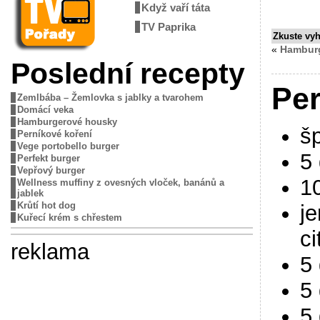
Když vaří táta
TV Paprika
Zkuste vy
«
Hambur
Poslední recepty
Per
Zemlbába – Žemlovka s jablky a tvarohem
Domácí veka
Hamburgerové housky
š
Perníkové koření
Vege portobello burger
5
Perfekt burger
Vepřový burger
1
Wellness muffiny z ovesných vloček, banánů a
jablek
Krůtí hot dog
j
Kuřecí krém s chřestem
ci
reklama
5 
5
5 