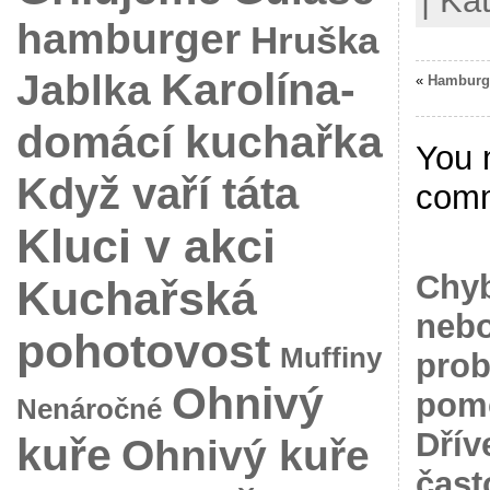
| Ka
hamburger
Hruška
Karolína-
Jablka
«
Hamburg
domácí kuchařka
You 
Když vaří táta
com
Kluci v akci
Chyb
Kuchařská
nebo
pohotovost
Muffiny
prob
Ohnivý
pomo
Nenáročné
Dřív
kuře
Ohnivý kuře
čast