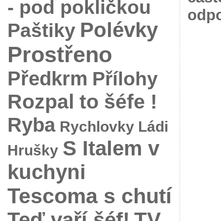
- pod pokličkou
odpo
Polévky
Paštiky
Prostřeno
Předkrm
Přílohy
Rozpal to šéfe !
Ryba
Rychlovky Ládi
S Italem v
Hrušky
kuchyni
Tescoma s chutí
Teď vaří šéf!
TV