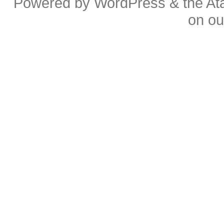
Powered by
WordPress
& the
At
on o