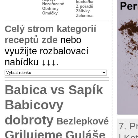
kuchařka
Nezařazené
Z pořadů
Obilniny
Zálivky
Omáčky
Zelenina
Celý strom kategorií
receptů zde
nebo
využijte rozbalovací
nabídku
↓↓↓
.
Babica vs Sapík
Babicovy
dobroty
Bezlepkové
7. P
Grilujeme
Guláše