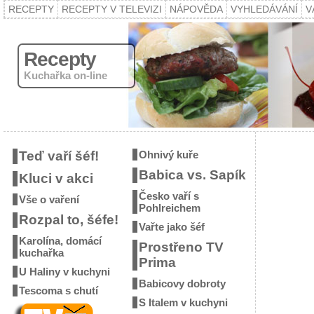
RECEPTY
RECEPTY V TELEVIZI
NÁPOVĚDA
VYHLEDÁVÁNÍ
V
Recepty
Kuchařka on-line
Teď vaří šéf!
Ohnivý kuře
Babica vs. Sapík
Kluci v akci
Česko vaří s
Vše o vaření
Pohlreichem
Rozpal to, šéfe!
Vařte jako šéf
Karolína, domácí
Prostřeno TV
kuchařka
Prima
U Haliny v kuchyni
Babicovy dobroty
Tescoma s chutí
S Italem v kuchyni