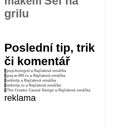
Šéf na
mákem
grilu
Poslední tip, trik
či komentář
psychologist
u
Rajčatová omáčka
psy.w-495.ru
u
Rajčatová omáčka
wikinlp
u
Rajčatová omáčka
wikinlp.ru
u
Rajčatová omáčka
The Creator Causal Design
u
Rajčatová omáčka
reklama