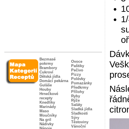
1
1
s
o
Dávk
Bezmasé
Vešk
Ovoce
pokrmy
Paštiky
Brambory
Pečivo
pros
Cukroví
Pizzy
Dětská jídla
Polévky
Domácí pekárna
Pomazánky
Guláše
Násl
Předkrmy
Houby
Přílohy
Hrnečkové
Ryby
řádn
recepty
Rýže
Knedlíky
Saláty
citro
Marinády
Sladká jídla
Maso
Sladkosti
Moučníky
Sýry
Na gril
Těstoviny
Nádivky
Vánoční
Nápoje