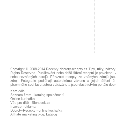
Copyright © 2008-2014
Recepty dobroty-recepty.cz Tipy, triky, názor
Rights Reserved. Publikování nebo další šíření receptů je povoleno, 
nebo neznámých zdrojů. Převzaté
recepty
ze známých zdrojů jsou
zdroj. Fotografie podléhají autorskému zákonu a jejich šíření č
písemného souhlasu autora zakázáno a jsou vlastnictvím portálu
dobr
Kam dále:
Seznam firem - katalog společností
Online kuchařka
Vše pro dítě - Slonecek.cz
Inzerce, reklama
Dobroty-Recepty - online kuchařka
Affliate marketing blog, katalog