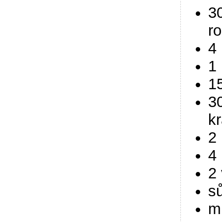
3
r
4 
1 
1
30
kr
2
4
2
sů
m