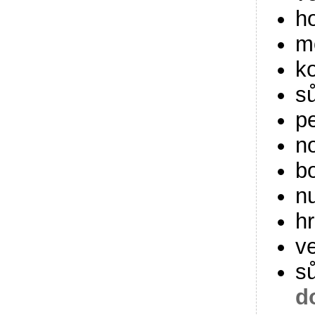
h
m
k
sů
p
n
bo
n
h
ve
s
d