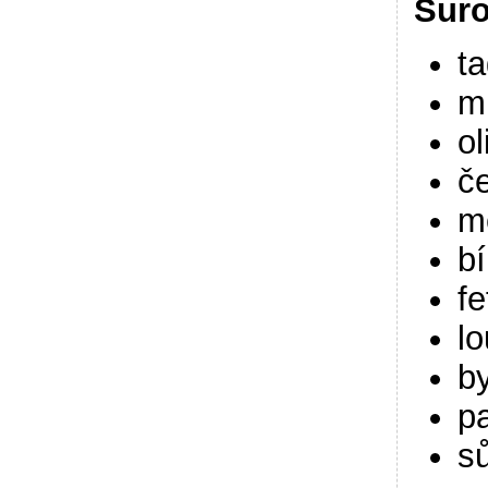
Suro
ta
m
ol
č
m
bí
fe
l
b
p
s