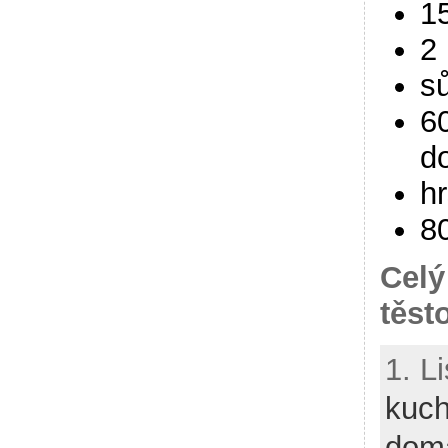
1
2 
sů
60
d
hr
8
Celý
těst
1. L
kuch
dom