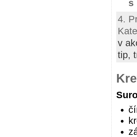
s
4. P
Kate
v ak
tip, 
Kre
Suro
č
k
z