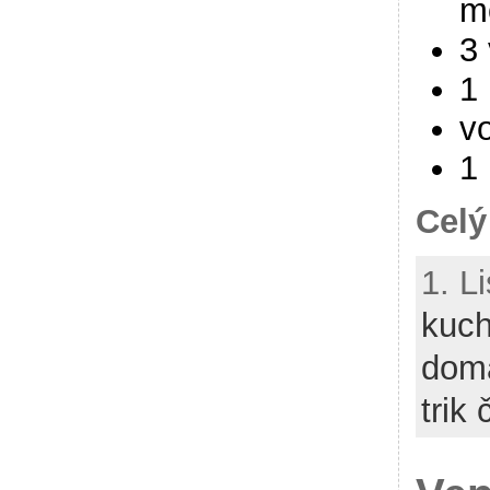
m
3 
1 
v
1 
Celý
1. L
kuch
dom
trik 