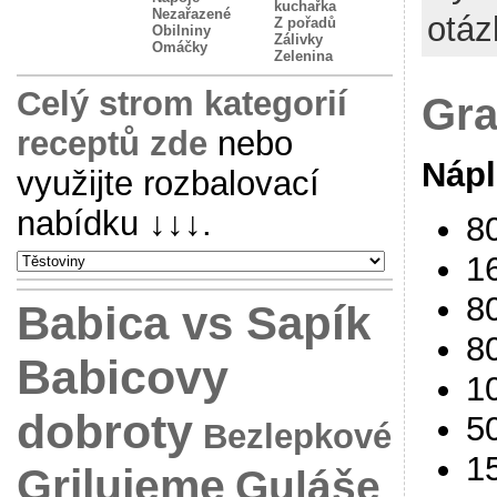
kuchařka
Nezařazené
otáz
Z pořadů
Obilniny
Zálivky
Omáčky
Zelenina
Celý strom kategorií
Gra
receptů zde
nebo
Náp
využijte rozbalovací
nabídku
↓↓↓
.
8
16
8
Babica vs Sapík
8
Babicovy
1
dobroty
5
Bezlepkové
1
Grilujeme
Guláše