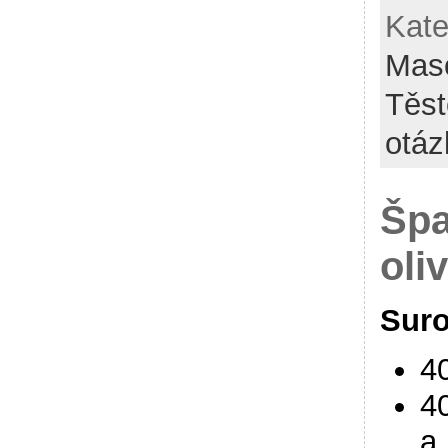
Kate
Mas
Těst
otáz
Špa
oli
Suro
4
40
a