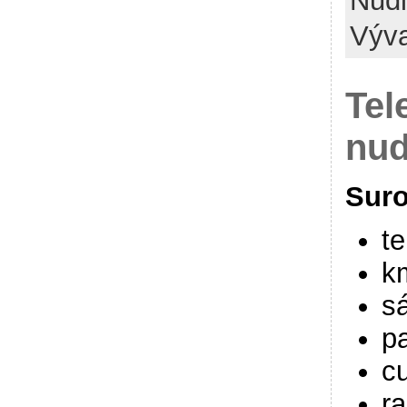
Nud
Výv
Tel
nud
Suro
t
k
s
p
c
ra