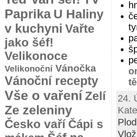
hn
Paprika
U Haliny
če
v kuchyni
t
Vařte
p
jako šéf!
š
Velikonoce
p
Vánočka
Velikonoční
o
Vánoční recepty
t
Vše o vaření
Zelí
24. 
Ze zeleniny
Kate
Plo
Česko vaří
Čápi s
Vlož 