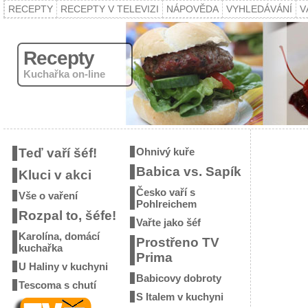
RECEPTY
RECEPTY V TELEVIZI
NÁPOVĚDA
VYHLEDÁVÁNÍ
V
Recepty
Kuchařka on-line
Teď vaří šéf!
Ohnivý kuře
Babica vs. Sapík
Kluci v akci
Česko vaří s
Vše o vaření
Pohlreichem
Rozpal to, šéfe!
Vařte jako šéf
Karolína, domácí
Prostřeno TV
kuchařka
Prima
U Haliny v kuchyni
Babicovy dobroty
Tescoma s chutí
S Italem v kuchyni