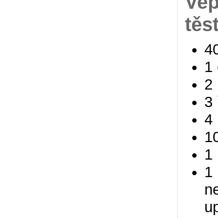
Vep
těs
4
1 
2
3 
4 
10
1
1 
n
u