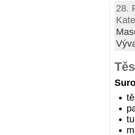
28. 
Kate
Mas
Výv
Těs
Suro
tě
pa
t
m