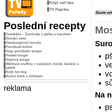
Když vaří táta
TV Paprika
Zkuste vy
Poslední recepty
Mos
Zemlbába – Žemlovka s jablky a tvarohem
Domácí veka
Suro
Hamburgerové housky
Perníkové koření
Vege portobello burger
p
Perfekt burger
Vepřový burger
v
Wellness muffiny z ovesných vloček, banánů a
jablek
v
Krůtí hot dog
Kuřecí krém s chřestem
sů
reklama
Na n
ps