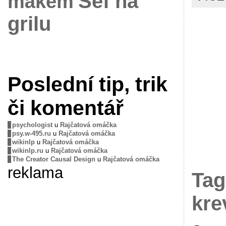
Šéf na
mákem
grilu
Poslední tip, trik
či komentář
psychologist
u
Rajčatová omáčka
psy.w-495.ru
u
Rajčatová omáčka
wikinlp
u
Rajčatová omáčka
wikinlp.ru
u
Rajčatová omáčka
The Creator Causal Design
u
Rajčatová omáčka
reklama
Tag
kre