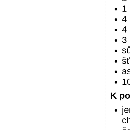
1
4 
4 
3
sů
šť
as
1
K po
j
c