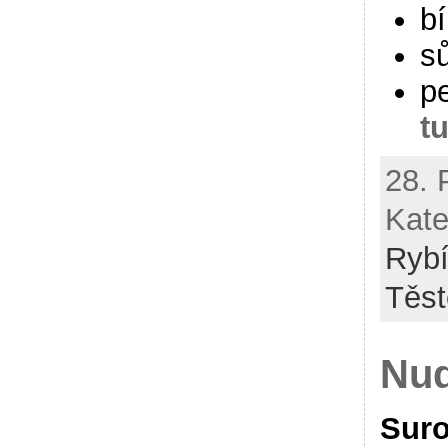
bí
sů
p
t
28. 
Kate
Ryb
Těst
Nud
Suro