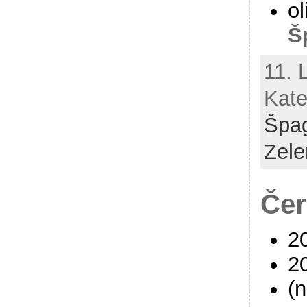
ol
Š
11. 
Kate
Špa
Zele
Čer
2
2
(