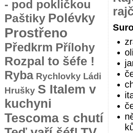
- pod pokličkou
raj
Polévky
Paštiky
Suro
Prostřeno
zr
Předkrm
Přílohy
ol
Rozpal to šéfe !
ja
Ryba
č
Rychlovky Ládi
ch
S Italem v
Hrušky
it
kuchyni
č
Tescoma s chutí
n
k
Teď vaří šéf!
TV