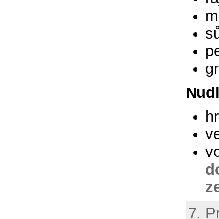
m
sů
p
gr
Nud
h
ve
v
d
z
7. P