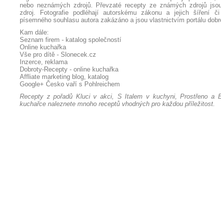
nebo neznámých zdrojů. Převzaté
recepty
ze známých zdrojů jsou
zdroj. Fotografie podléhají autorskému zákonu a jejich šíření č
písemného souhlasu autora zakázáno a jsou vlastnictvím portálu
dobr
Kam dále:
Seznam firem - katalog společností
Online kuchařka
Vše pro dítě - Slonecek.cz
Inzerce, reklama
Dobroty-Recepty - online kuchařka
Affliate marketing blog, katalog
Google+
Česko vaří s Pohlreichem
Recepty z pořadů Kluci v akci, S Italem v kuchyni, Prostřeno a B
kuchařce naleznete mnoho receptů vhodných pro každou příležitost.