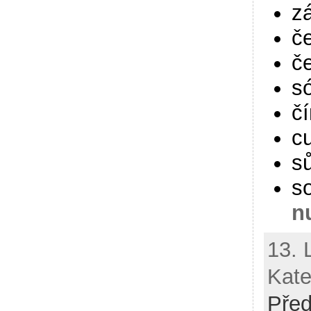
z
č
če
s
č
c
s
s
n
13. 
Kate
Pře