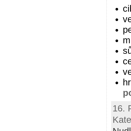
ci
v
pe
m
sů
ce
ve
h
p
16. 
Kate