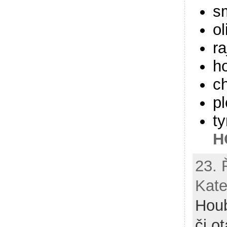
s
ol
ra
ho
ch
pl
t
H
23. 
Kate
Hou
či o