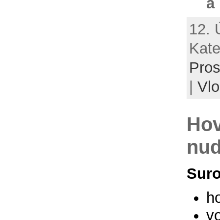
a
12. 
Kate
Pros
|
Vlo
Hov
nud
Suro
h
vo