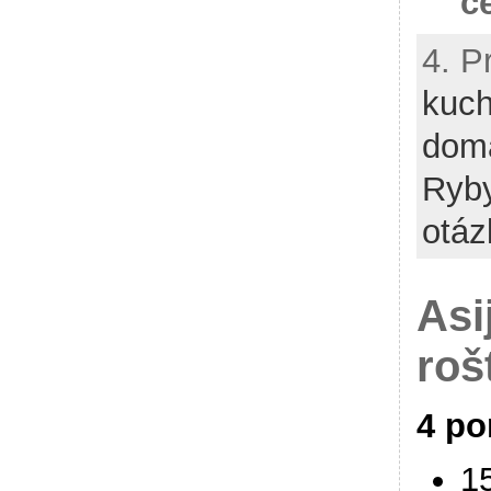
č
4. P
kuch
dom
Ryb
otáz
Asi
roš
4 po
1