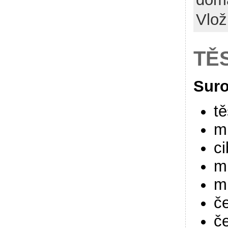
Vlož 
TĚ
Suro
tě
m
ci
m
m
če
č