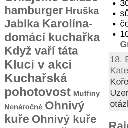
3
hamburger
Hruška
sů
Karolína-
Jablka
č
1
domácí kuchařka
G
Když vaří táta
18. 
Kluci v akci
Kate
Kuchařská
Koř
pohotovost
Uzen
Muffiny
otáz
Ohnivý
Nenáročné
kuře
Ohnivý kuře
Raj