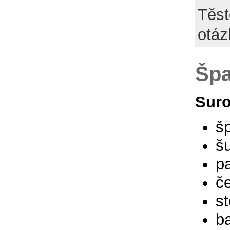
Těst
otáz
Špa
Suro
š
š
p
č
s
b