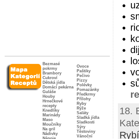
u
s
ri
k
di
l
Bezmasé
Ovoce
pokrmy
v
Paštiky
Brambory
Pečivo
Cukroví
Pizzy
sů
Dětská jídla
Polévky
Domácí pekárna
Pomazánky
r
Guláše
Předkrmy
Houby
Přílohy
Hrnečkové
Ryby
recepty
18. 
Rýže
Knedlíky
Saláty
Marinády
Sladká jídla
Maso
Kate
Sladkosti
Moučníky
Sýry
Na gril
Těstoviny
Ryb
Nádivky
Vánoční
Nápoje