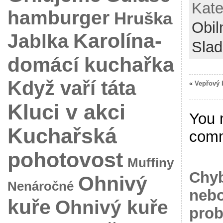
Kate
hamburger
Hruška
Obil
Karolína-
Jablka
Slad
domácí kuchařka
Když vaří táta
«
Vepřový 
Kluci v akci
You 
Kuchařská
com
pohotovost
Muffiny
Chyb
Ohnivý
Nenáročné
nebo
kuře
Ohnivý kuře
prob