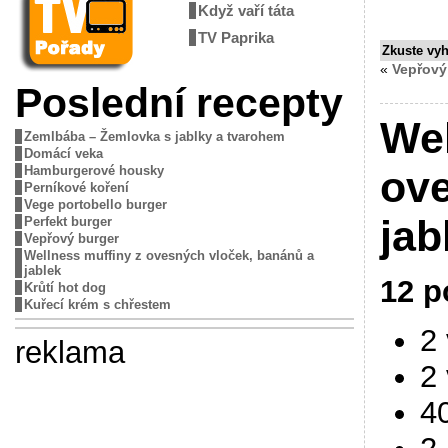
Když vaří táta
TV Paprika
Zkuste vy
«
Vepřový
Poslední recepty
Wel
Zemlbába – Žemlovka s jablky a tvarohem
Domácí veka
Hamburgerové housky
ove
Perníkové koření
Vege portobello burger
jab
Perfekt burger
Vepřový burger
Wellness muffiny z ovesných vloček, banánů a
jablek
12 p
Krůtí hot dog
Kuřecí krém s chřestem
2
reklama
2 
4