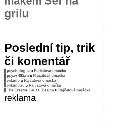
Šéf na
mákem
grilu
Poslední tip, trik
či komentář
psychologist
u
Rajčatová omáčka
psy.w-495.ru
u
Rajčatová omáčka
wikinlp
u
Rajčatová omáčka
wikinlp.ru
u
Rajčatová omáčka
The Creator Causal Design
u
Rajčatová omáčka
reklama