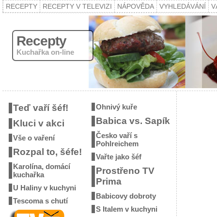
RECEPTY
RECEPTY V TELEVIZI
NÁPOVĚDA
VYHLEDÁVÁNÍ
V
Recepty
Kuchařka on-line
Teď vaří šéf!
Ohnivý kuře
Babica vs. Sapík
Kluci v akci
Česko vaří s
Vše o vaření
Pohlreichem
Rozpal to, šéfe!
Vařte jako šéf
Karolína, domácí
Prostřeno TV
kuchařka
Prima
U Haliny v kuchyni
Babicovy dobroty
Tescoma s chutí
S Italem v kuchyni