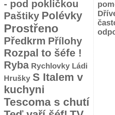
- pod pokličkou
pomo
Dřív
Polévky
Paštiky
čast
Prostřeno
odpo
Předkrm
Přílohy
Rozpal to šéfe !
Ryba
Rychlovky Ládi
S Italem v
Hrušky
kuchyni
Tescoma s chutí
Teď vaří šéf!
TV