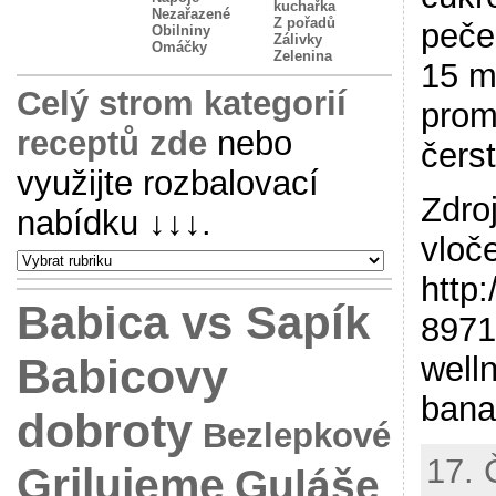
kuchařka
Nezařazené
Z pořadů
peče
Obilniny
Zálivky
Omáčky
Zelenina
15 m
Celý strom kategorií
prom
receptů zde
nebo
čers
využijte rozbalovací
Zdro
nabídku
↓↓↓
.
vloč
http
Babica vs Sapík
8971
Babicovy
well
bana
dobroty
Bezlepkové
17. 
Grilujeme
Guláše