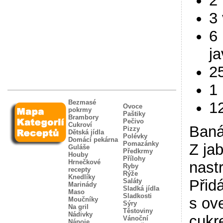
2
3
6 
j
2
1
Bezmasé
1
Ovoce
pokrmy
Paštiky
Brambory
Pečivo
Cukroví
Baná
Pizzy
Dětská jídla
Polévky
Domácí pekárna
Pomazánky
Z ja
Guláše
Předkrmy
Houby
Přílohy
Hrnečkové
nast
Ryby
recepty
Rýže
Knedlíky
Přid
Saláty
Marinády
Sladká jídla
Maso
Sladkosti
s ov
Moučníky
Sýry
Na gril
Těstoviny
Nádivky
cukr
Vánoční
Nápoje