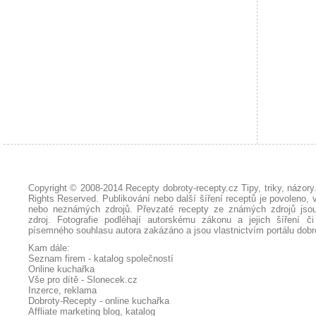
Copyright © 2008-2014
Recepty dobroty-recepty.cz Tipy, triky, názor
Rights Reserved. Publikování nebo další šíření receptů je povoleno, 
nebo neznámých zdrojů. Převzaté
recepty
ze známých zdrojů jsou
zdroj. Fotografie podléhají autorskému zákonu a jejich šíření č
písemného souhlasu autora zakázáno a jsou vlastnictvím portálu
dobr
Kam dále:
Seznam firem - katalog společností
Online kuchařka
Vše pro dítě - Slonecek.cz
Inzerce, reklama
Dobroty-Recepty - online kuchařka
Affliate marketing blog, katalog