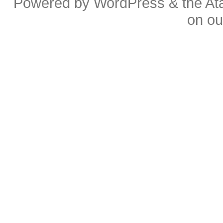
Powered by
WordPress
& the
At
on o