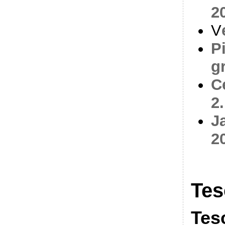
2
V
P
gr
C
2.
J
2
Tes
Tes