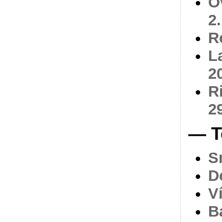
O
2
R
L
2
R
2
— T
S
D
V
B