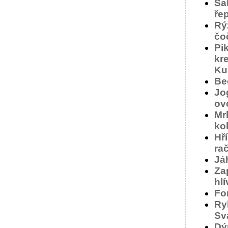
Sa
ře
Rý
čo
Pi
kr
Ku
Be
Jo
ov
Mr
ko
Hř
ra
Já
Za
hl
Fo
Ry
Sv
Dý