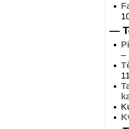
F
1
— T
P
– 
T
1
T
k
Ku
K