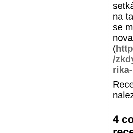
setká
na ta
se m
nova
(
htt
/zkd
rika
Rece
nale
4 c
rec