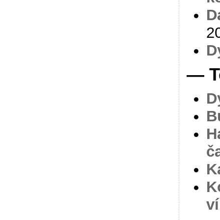
D
2
D
— T
D
B
H
č
K
K
v