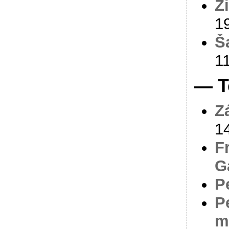
Z
1
Š
1
— T
Z
1
F
G
P
P
m