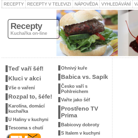
RECEPTY
RECEPTY V TELEVIZI
NÁPOVĚDA
VYHLEDÁVÁNÍ
V
Recepty
Kuchařka on-line
Teď vaří šéf!
Ohnivý kuře
Babica vs. Sapík
Kluci v akci
Česko vaří s
Vše o vaření
Pohlreichem
Rozpal to, šéfe!
Vařte jako šéf
Karolína, domácí
Prostřeno TV
kuchařka
Prima
U Haliny v kuchyni
Babicovy dobroty
Tescoma s chutí
S Italem v kuchyni