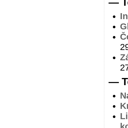
— T
I
G
Č
2
Z
2
— T
N
K
L
k