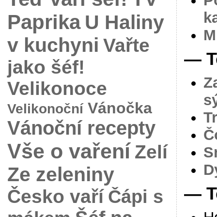
P
k
Paprika
U Haliny
M
v kuchyni
Vařte
— T
jako šéf!
Z
Velikonoce
s
Vánočka
Velikonoční
T
Vánoční recepty
Č
Vše o vaření
Zelí
S
D
Ze zeleniny
— T
Česko vaří
Čápi s