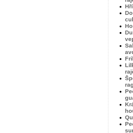
Hř
Dom
cu
Ho
Du
ve
Sa
av
Fr
Lil
ra
Šp
rag
Pe
gu
Krá
ho
Qu
Pe
su