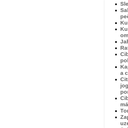
Sl
Sa
pe
Kuř
Ku
om
Ja
Rat
Ci
po
Ka
a 
Ci
jo
po
Ci
má
Tor
Za
uz