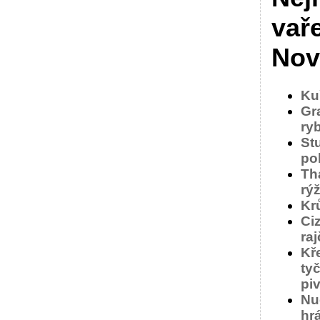
vař
Nov
Ku
Gr
ry
St
po
Th
rýž
Krů
Ci
raj
Kř
ty
pi
Nu
hr