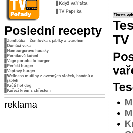
Když vaří táta
TV Paprika
Zkuste vy
Tes
Poslední recepty
TV
Zemlbába – Žemlovka s jablky a tvarohem
Domácí veka
Hamburgerové housky
Pos
Perníkové koření
Vege portobello burger
Perfekt burger
vař
Vepřový burger
Wellness muffiny z ovesných vloček, banánů a
jablek
Tes
Krůtí hot dog
Kuřecí krém s chřestem
M
reklama
M
K