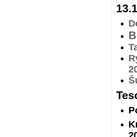
13.
D
B
T
R
2
Š
Tes
P
K
2