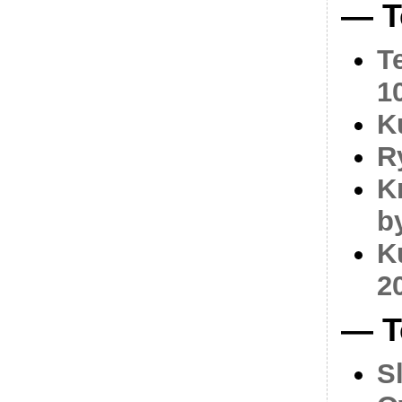
— T
T
1
K
R
K
b
K
2
— T
S