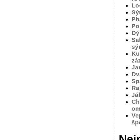
Lo
Sý
Ph
Po
Dý
Sa
sý
Ku
zá
Jar
Dv
Sp
Ra
Já
Ch
om
Ve
šp
Nej