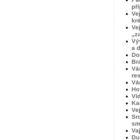
př
Ve
kr
Ve
„z
Vý
a d
Do
Br
Vá
re
Vá
Ho
Ví
Ka
Ve
Sr
sm
Va
Du