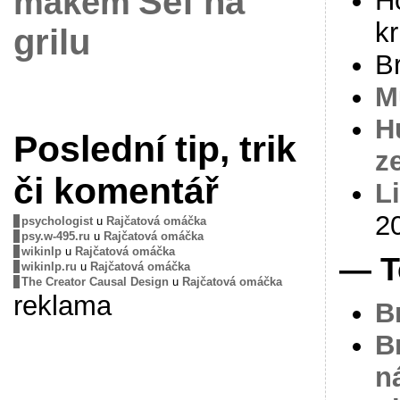
Šéf na
mákem
H
kr
grilu
B
M
H
Poslední tip, trik
z
či komentář
L
2
psychologist
u
Rajčatová omáčka
psy.w-495.ru
u
Rajčatová omáčka
wikinlp
u
Rajčatová omáčka
— T
wikinlp.ru
u
Rajčatová omáčka
The Creator Causal Design
u
Rajčatová omáčka
reklama
B
B
n