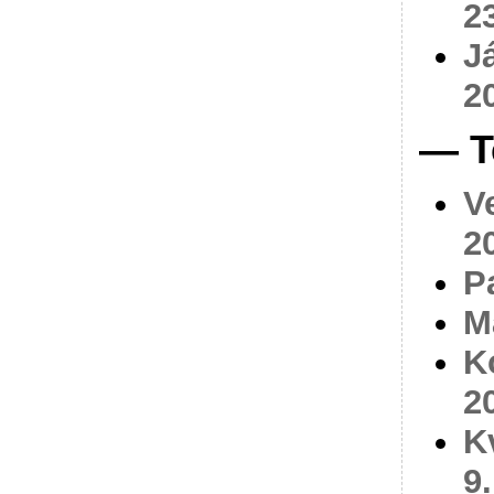
2
J
2
— T
V
2
P
M
K
2
K
9