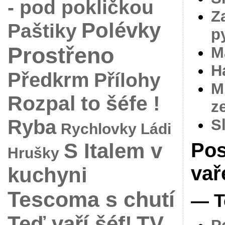
- pod pokličkou
Z
Polévky
Paštiky
p
Prostřeno
M
H
Předkrm
Přílohy
M
Rozpal to šéfe !
z
Ryba
S
Rychlovky Ládi
S Italem v
Pos
Hrušky
vař
kuchyni
Tescoma s chutí
— T
Teď vaří šéf!
TV