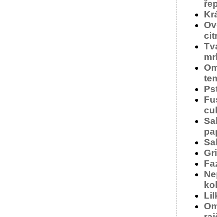
ře
Krá
Ov
ci
Tv
mr
Om
te
Ps
Fus
cu
Sa
pa
Sa
Gr
Fa
Ne
ko
Li
Om
raj