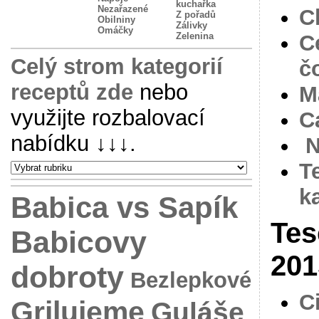
kuchařka
Nezařazené
C
Z pořadů
Obilniny
Zálivky
Omáčky
Zelenina
C
Celý strom kategorií
č
receptů zde
nebo
M
využijte rozbalovací
C
nabídku
↓↓↓
.
N
T
k
Babica vs Sapík
Tes
Babicovy
201
dobroty
Bezlepkové
C
Grilujeme
Guláše