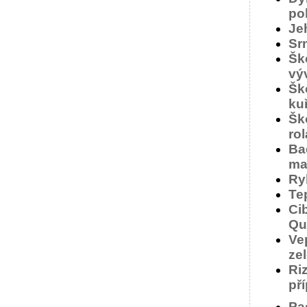
po
Je
Sr
Šk
vý
Šk
ku
Šk
ro
Ba
ma
Ry
Te
Ci
Qu
Ve
ze
Ri
př
Pa