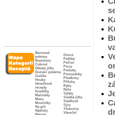
C
s
K
K
B
v
Bezmasé
V
Ovoce
pokrmy
Paštiky
Brambory
Pečivo
o
Cukroví
Pizzy
Dětská jídla
Polévky
Domácí pekárna
B
Pomazánky
Guláše
Předkrmy
Houby
Přílohy
z
Hrnečkové
Ryby
recepty
Rýže
J
Knedlíky
Saláty
Marinády
Sladká jídla
Maso
C
Sladkosti
Moučníky
Sýry
Na gril
Těstoviny
d
Nádivky
Vánoční
Nápoje