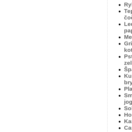
Ry
Te
čo
Le
pa
Me
Gr
ko
Ps
ze
Šp
Ku
br
Pla
Sm
jo
So
Ho
Ka
Ca