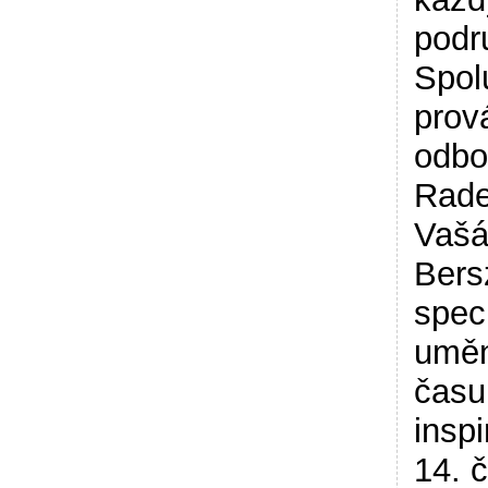
podr
Spol
prov
odbo
Rade
Vašá
Bers
spec
uměn
času
inspi
14. 