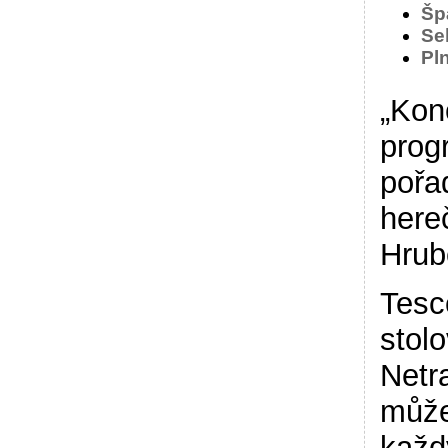
Šp
Se
Pl
„Kon
prog
pořa
here
Hrub
Tesc
stol
Netra
může
každ