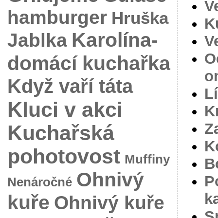
V
hamburger
Hruška
K
Karolína-
Jablka
V
O
domácí kuchařka
o
Když vaří táta
L
Kluci v akci
K
Z
Kuchařská
K
pohotovost
Muffiny
B
Ohnivý
P
Nenáročné
k
kuře
Ohnivý kuře
S