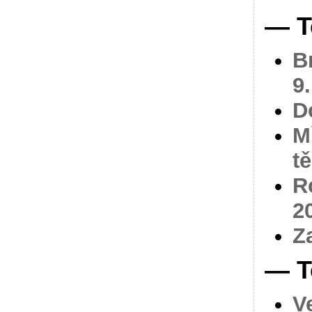
— T
B
9
D
M
tě
R
2
Z
— T
V