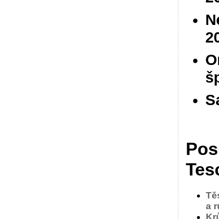
N
2
O
š
S
Pos
Tes
Tě
a 
Kr