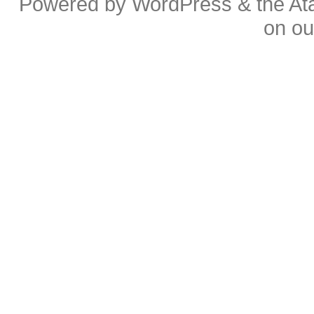
Powered by
WordPress
& the
At
on o