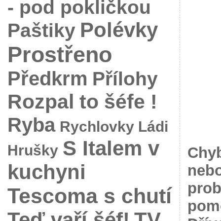
- pod pokličkou
Polévky
Paštiky
Prostřeno
Předkrm
Přílohy
Rozpal to šéfe !
Ryba
Rychlovky Ládi
S Italem v
Hrušky
Chyb
kuchyni
nebo
prob
Tescoma s chutí
pomo
Teď vaří šéf!
TV