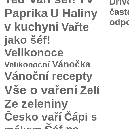
Dřív
Paprika
U Haliny
čast
odpo
v kuchyni
Vařte
jako šéf!
Velikonoce
Vánočka
Velikonoční
Vánoční recepty
Vše o vaření
Zelí
Ze zeleniny
Česko vaří
Čápi s