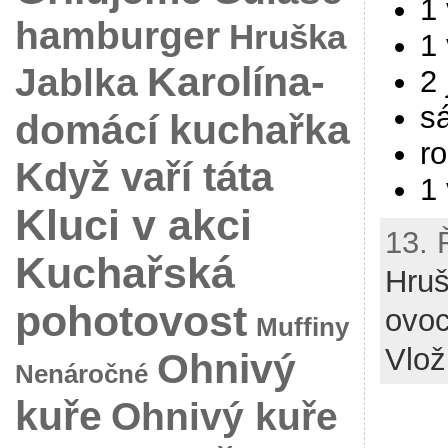
1
hamburger
Hruška
1
Karolína-
Jablka
2 
s
domácí kuchařka
r
Když vaří táta
1
Kluci v akci
13. 
Kuchařská
Hru
pohotovost
ovo
Muffiny
Vlož 
Ohnivý
Nenáročné
kuře
Ohnivý kuře