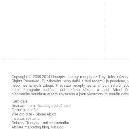
Copyright © 2008-2014
Recepty dobroty-recepty.cz Tipy, triky, názor
Rights Reserved. Publikování nebo další šíření receptů je povoleno, 
nebo neznámých zdrojů. Převzaté
recepty
ze známých zdrojů jsou
zdroj. Fotografie podléhají autorskému zákonu a jejich šíření č
písemného souhlasu autora zakázáno a jsou vlastnictvím portálu
dobr
Kam dále:
Seznam firem - katalog společností
Online kuchařka
Vše pro dítě - Slonecek.cz
Inzerce, reklama
Dobroty-Recepty - online kuchařka
Affliate marketing blog, katalog