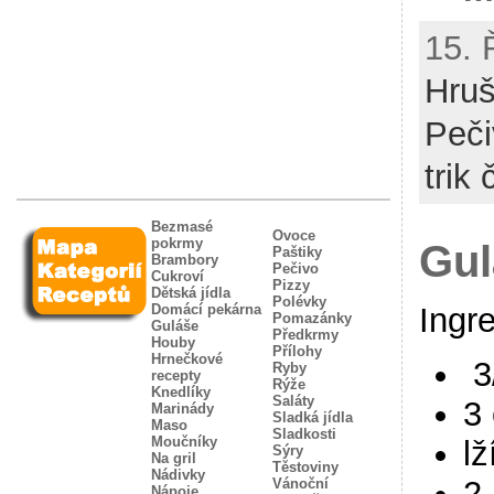
15. 
Hru
Peči
trik 
Bezmasé
Ovoce
pokrmy
Gul
Paštiky
Brambory
Pečivo
Cukroví
Pizzy
Dětská jídla
Polévky
Domácí pekárna
Ingr
Pomazánky
Guláše
Předkrmy
Houby
Přílohy
Hrnečkové
3
Ryby
recepty
Rýže
Knedlíky
Saláty
3 
Marinády
Sladká jídla
Maso
Sladkosti
Moučníky
l
Sýry
Na gril
Těstoviny
Nádivky
2
Vánoční
Nápoje