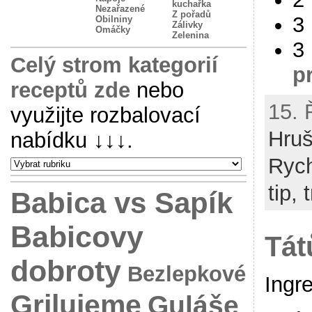
kuchařka
Nezařazené
Z pořadů
3 
Obilniny
Zálivky
Omáčky
Zelenina
3
Celý strom kategorií
p
receptů zde
nebo
15. 
využijte rozbalovací
Hru
nabídku
↓↓↓
.
Rych
tip, 
Babica vs Sapík
Babicovy
Tát
dobroty
Bezlepkové
Ingr
Grilujeme
Guláše