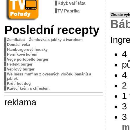
Když vaří táta
TV Paprika
Zkuste vy
Báb
Poslední recepty
Ingr
Zemlbába – Žemlovka s jablky a tvarohem
Domácí veka
Hamburgerové housky
4
Perníkové koření
Vege portobello burger
pů
Perfekt burger
Vepřový burger
4
Wellness muffiny z ovesných vloček, banánů a
jablek
2 
Krůtí hot dog
Kuřecí krém s chřestem
1
reklama
3 
3
m