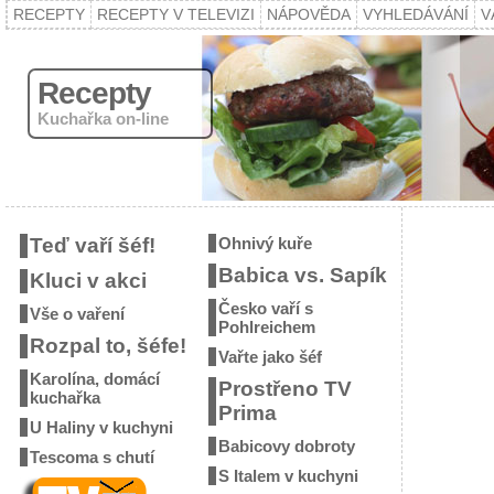
RECEPTY
RECEPTY V TELEVIZI
NÁPOVĚDA
VYHLEDÁVÁNÍ
V
Recepty
Kuchařka on-line
Teď vaří šéf!
Ohnivý kuře
Babica vs. Sapík
Kluci v akci
Česko vaří s
Vše o vaření
Pohlreichem
Rozpal to, šéfe!
Vařte jako šéf
Karolína, domácí
Prostřeno TV
kuchařka
Prima
U Haliny v kuchyni
Babicovy dobroty
Tescoma s chutí
S Italem v kuchyni