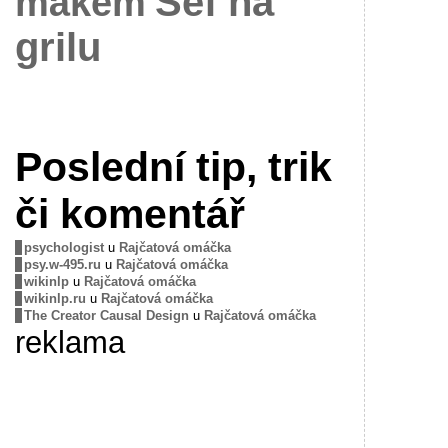
Šéf na
mákem
grilu
Poslední tip, trik
či komentář
psychologist
u
Rajčatová omáčka
psy.w-495.ru
u
Rajčatová omáčka
wikinlp
u
Rajčatová omáčka
wikinlp.ru
u
Rajčatová omáčka
The Creator Causal Design
u
Rajčatová omáčka
reklama