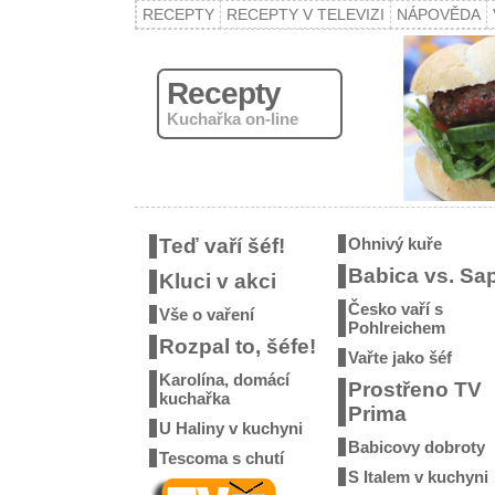
RECEPTY
RECEPTY V TELEVIZI
NÁPOVĚDA
Recepty
Kuchařka on-line
Teď vaří šéf!
Ohnivý kuře
Babica vs. Sa
Kluci v akci
Česko vaří s
Vše o vaření
Pohlreichem
Rozpal to, šéfe!
Vařte jako šéf
Karolína, domácí
Prostřeno TV
kuchařka
Prima
U Haliny v kuchyni
Babicovy dobroty
Tescoma s chutí
S Italem v kuchyni