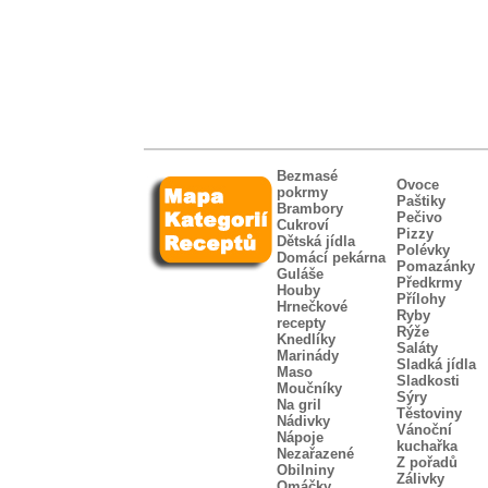
Bezmasé
Ovoce
pokrmy
Paštiky
Brambory
Pečivo
Cukroví
Pizzy
Dětská jídla
Polévky
Domácí pekárna
Pomazánky
Guláše
Předkrmy
Houby
Přílohy
Hrnečkové
Ryby
recepty
Rýže
Knedlíky
Saláty
Marinády
Sladká jídla
Maso
Sladkosti
Moučníky
Sýry
Na gril
Těstoviny
Nádivky
Vánoční
Nápoje
kuchařka
Nezařazené
Z pořadů
Obilniny
Zálivky
Omáčky