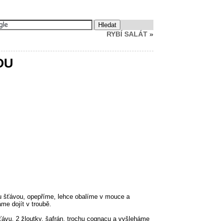
RYBÍ SALÁT
»
OU
ou šťávou, opepříme, lehce obalíme v mouce a
e dojít v troubě.
šťávu, 2 žloutky, šafrán, trochu cognacu a vyšleháme