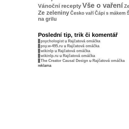
Vše o vaření
Vánoční recepty
Ze
Ze zeleniny
Česko vaří
Čápi s mákem
na grilu
Poslední tip, trik či komentář
psychologist
u
Rajčatová omáčka
psy.w-495.ru
u
Rajčatová omáčka
wikinlp
u
Rajčatová omáčka
wikinlp.ru
u
Rajčatová omáčka
The Creator Causal Design
u
Rajčatová omáčka
reklama