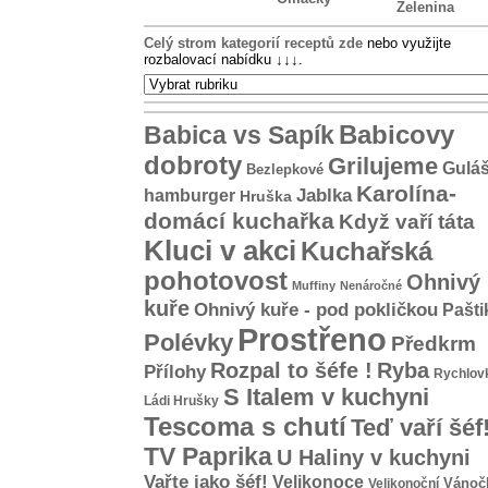
Zelenina
Celý strom kategorií receptů zde
nebo využijte
rozbalovací nabídku
↓↓↓
.
Babicovy
Babica vs Sapík
dobroty
Grilujeme
Gulá
Bezlepkové
Karolína-
hamburger
Jablka
Hruška
domácí kuchařka
Když vaří táta
Kluci v akci
Kuchařská
pohotovost
Ohnivý
Muffiny
Nenáročné
kuře
Ohnivý kuře - pod pokličkou
Pašti
Prostřeno
Polévky
Předkrm
Rozpal to šéfe !
Ryba
Přílohy
Rychlov
S Italem v kuchyni
Ládi Hrušky
Tescoma s chutí
Teď vaří šéf
TV Paprika
U Haliny v kuchyni
Vařte jako šéf!
Velikonoce
Vánoč
Velikonoční