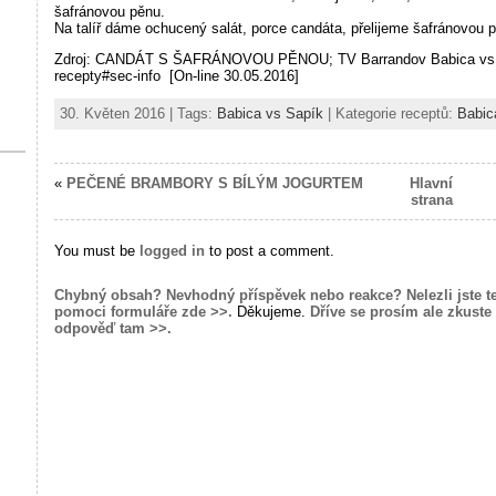
šafránovou pěnu.
Na talíř dáme ochucený salát, porce candáta, přelijeme šafránovou
Zdroj: CANDÁT S ŠAFRÁNOVOU PĚNOU; TV Barrandov Babica vs Sap
recepty#sec-info [On-line 30.05.2016]
30. Květen 2016 | Tags:
Babica vs Sapík
| Kategorie receptů:
Babic
«
PEČENÉ BRAMBORY S BÍLÝM JOGURTEM
Hlavní
strana
You must be
logged in
to post a comment.
Chybný obsah? Nevhodný příspěvek nebo reakce? Nelezli jste t
pomoci formuláře zde >>.
Děkujeme.
Dříve se prosím ale zkuste 
odpověď tam >>.