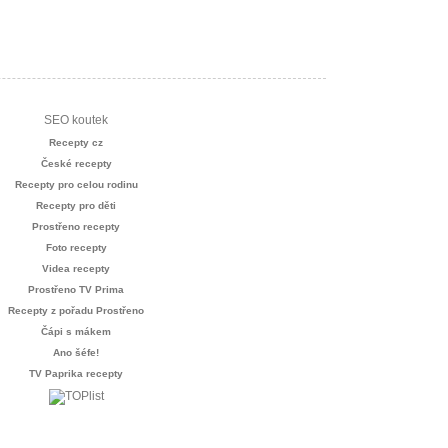
SEO koutek
Recepty cz
České recepty
Recepty pro celou rodinu
Recepty pro děti
Prostřeno recepty
Foto recepty
Videa recepty
Prostřeno TV Prima
Recepty z pořadu Prostřeno
Čápi s mákem
Ano šéfe!
TV Paprika recepty