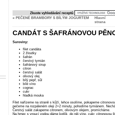
Zkuste vyhledávání receptů
«
PEČENÉ BRAMBORY S BÍLÝM JOGURTEM
Hlavní
strana
CANDÁT S ŠAFRÁNOVOU PĚN
Suroviny:
filet candáta
2 žloutky
šafrán
čerstvý tymián
šafránový sirup
citron
čerstvý salát
olivový olej
bílý pepř, sůl
bílé víno
cognac
cukr
hladká mouka
Filet nařízeme na straně s kůží, lehce osolíme, pokapeme citronov
pečeme na rozpáleném oleji 2+2 minuty, pohodíme tymiánem. Nechám
Čerstvý salát zakapeme citronem, olivovým olejem, promícháme.
Na hrnec s vroucí vodou dáme kotlík, do něj víno, cukr, citronovou 