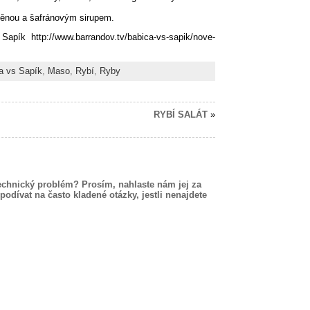
 pěnou a šafránovým sirupem.
ík http://www.barrandov.tv/babica-vs-sapik/nove-
a vs Sapík
,
Maso
,
Rybí
,
Ryby
RYBÍ SALÁT
»
echnický problém? Prosím, nahlaste nám jej za
podívat na často kladené otázky, jestli nenajdete