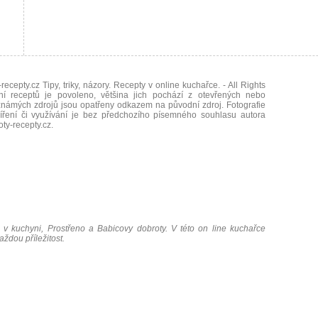
recepty.cz Tipy, triky, názory. Recepty v online kuchařce.
- All Rights
ní receptů je povoleno, většina jich pochází z otevřených nebo
námých zdrojů jsou opatřeny odkazem na původní zdroj. Fotografie
íření či využívání je bez předchozího písemného souhlasu autora
oty-recepty.cz
.
 v kuchyni, Prostřeno a Babicovy dobroty. V této on line kuchařce
ždou příležitost.