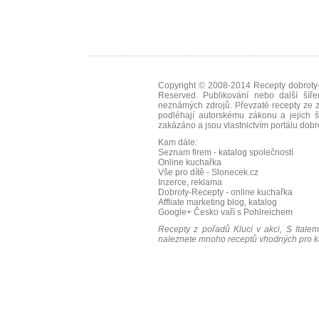
Copyright © 2008-2014
Recepty dobroty-
Reserved. Publikování nebo další šíře
neznámých zdrojů. Převzaté
recepty
ze z
podléhají autorskému zákonu a jejich š
zakázáno a jsou vlastnictvím portálu
dobr
Kam dále:
Seznam firem - katalog společností
Online kuchařka
Vše pro dítě - Slonecek.cz
Inzerce, reklama
Dobroty-Recepty - online kuchařka
Affliate marketing blog, katalog
Google+
Česko vaří s Pohlreichem
Recepty z pořadů Kluci v akci, S Italem
naleznete mnoho receptů vhodných pro ka