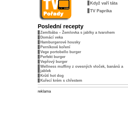
Když vaří táta
TV Paprika
Poslední recepty
Zemlbába – Žemlovka s jablky a tvarohem
Domácí veka
Hamburgerové housky
Perníkové koření
Vege portobello burger
Perfekt burger
Vepřový burger
Wellness muffiny z ovesných vloček, banánů a
jablek
Krůtí hot dog
Kuřecí krém s chřestem
reklama