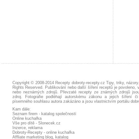
Copyright © 2008-2014
Recepty dobroty-recepty.cz Tipy, triky, názor
Rights Reserved. Publikování nebo další šíření receptů je povoleno, 
nebo neznámých zdrojů. Převzaté
recepty
ze známých zdrojů jsou
zdroj. Fotografie podléhají autorskému zákonu a jejich šíření č
písemného souhlasu autora zakázáno a jsou vlastnictvím portálu
dobr
Kam dále:
Seznam firem - katalog společností
Online kuchařka
Vše pro dítě - Slonecek.cz
Inzerce, reklama
Dobroty-Recepty - online kuchařka
Affliate marketing blog, katalog