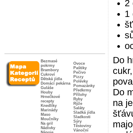
2
1
š
sů
oc
Do h
Bezmasé
Ovoce
pokrmy
Paštiky
cukr
Brambory
Pečivo
Cukroví
Pizzy
pova
Dětská jídla
Polévky
Domácí pekárna
Pomazánky
Guláše
Do m
Předkrmy
Houby
Přílohy
Hrnečkové
Ryby
na j
recepty
Rýže
Knedlíky
Saláty
Marinády
šťáv
Sladká jídla
Maso
Sladkosti
Moučníky
Sýry
majo
Na gril
Těstoviny
Nádivky
Vánoční
Nápoje