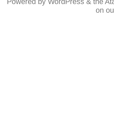
Powered by
WordPress
& the
At
on o