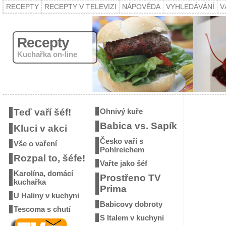
RECEPTY
RECEPTY V TELEVIZI
NÁPOVĚDA
VYHLEDÁVÁNÍ
V
Recepty
Kuchařka on-line
Teď vaří šéf!
Ohnivý kuře
Babica vs. Sapík
Kluci v akci
Česko vaří s
Vše o vaření
Pohlreichem
Rozpal to, šéfe!
Vařte jako šéf
Karolína, domácí
Prostřeno TV
kuchařka
Prima
U Haliny v kuchyni
Babicovy dobroty
Tescoma s chutí
S Italem v kuchyni