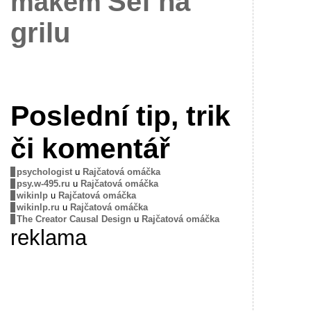
Šéf na
mákem
grilu
Poslední tip, trik
či komentář
psychologist
u
Rajčatová omáčka
psy.w-495.ru
u
Rajčatová omáčka
wikinlp
u
Rajčatová omáčka
wikinlp.ru
u
Rajčatová omáčka
The Creator Causal Design
u
Rajčatová omáčka
reklama