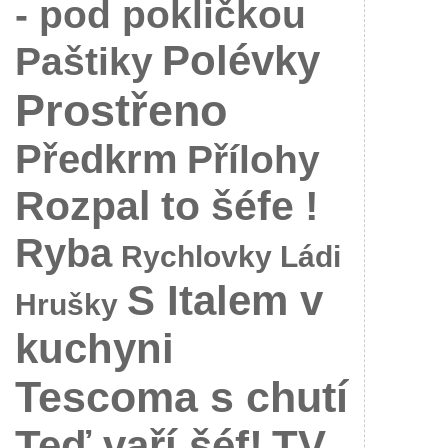
- pod pokličkou
Polévky
Paštiky
Prostřeno
Předkrm
Přílohy
Rozpal to šéfe !
Ryba
Rychlovky Ládi
S Italem v
Hrušky
kuchyni
Tescoma s chutí
Teď vaří šéf!
TV