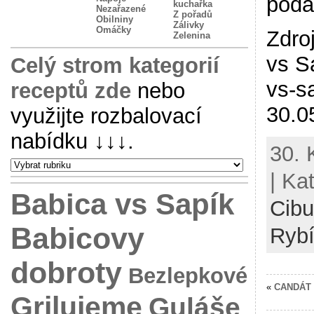
podá
kuchařka
Nezařazené
Z pořadů
Obilniny
Zálivky
Omáčky
Zdro
Zelenina
vs S
Celý strom kategorií
vs-s
receptů zde
nebo
30.0
využijte rozbalovací
nabídku
↓↓↓
.
30. 
| Ka
Babica vs Sapík
Cibu
Babicovy
Ryb
dobroty
Bezlepkové
«
CANDÁT
Grilujeme
Guláše