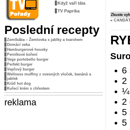
Když vaří táta
TV Paprika
Zkuste vy
«
CANDÁT
Poslední recepty
RY
Zemlbába – Žemlovka s jablky a tvarohem
Domácí veka
Hamburgerové housky
Suro
Perníkové koření
Vege portobello burger
Perfekt burger
6
Vepřový burger
Wellness muffiny z ovesných vloček, banánů a
2
jablek
Krůtí hot dog
¼
Kuřecí krém s chřestem
2 
reklama
5
5 