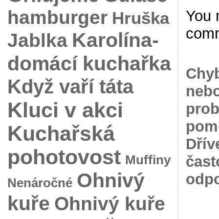
hamburger
You 
Hruška
com
Karolína-
Jablka
domácí kuchařka
Chyb
Když vaří táta
nebo
Kluci v akci
prob
pomo
Kuchařská
Dřív
pohotovost
Muffiny
čast
Ohnivý
odpo
Nenáročné
kuře
Ohnivý kuře