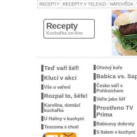
RECEPTY
RECEPTY V TELEVIZI
NÁPOVĚDA
Recepty
Kuchařka on-line
Teď vaří šéf!
Ohnivý kuře
Babica vs. Sa
Kluci v akci
Česko vaří s
Vše o vaření
Pohlreichem
Rozpal to, šéfe!
Vařte jako šéf
Karolína, domácí
Prostřeno TV
kuchařka
Prima
U Haliny v kuchyni
Babicovy dobroty
Tescoma s chutí
S Italem v kuchyni