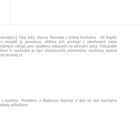
recepty.cz Tipy, triky, názory. Recepty v online kuchařce.
- All Rights
ní receptů je povoleno, většina jich pochází z otevřených nebo
námých zdrojů jsou opatřeny odkazem na původní zdroj. Fotografie
íření či využívání je bez předchozího písemného souhlasu autora
oty-recepty.cz
.
 v kuchyni, Prostřeno a Babicovy dobroty. V této on line kuchařce
ždou příležitost.