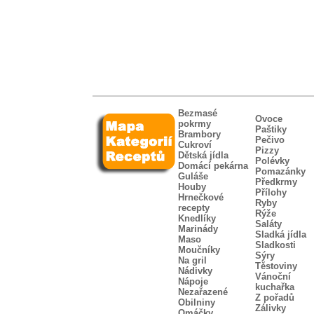
Bezmasé
Ovoce
pokrmy
Paštiky
Brambory
Pečivo
Cukroví
Pizzy
Dětská jídla
Polévky
Domácí pekárna
Pomazánky
Guláše
Předkrmy
Houby
Přílohy
Hrnečkové
Ryby
recepty
Rýže
Knedlíky
Saláty
Marinády
Sladká jídla
Maso
Sladkosti
Moučníky
Sýry
Na gril
Těstoviny
Nádivky
Vánoční
Nápoje
kuchařka
Nezařazené
Z pořadů
Obilniny
Zálivky
Omáčky