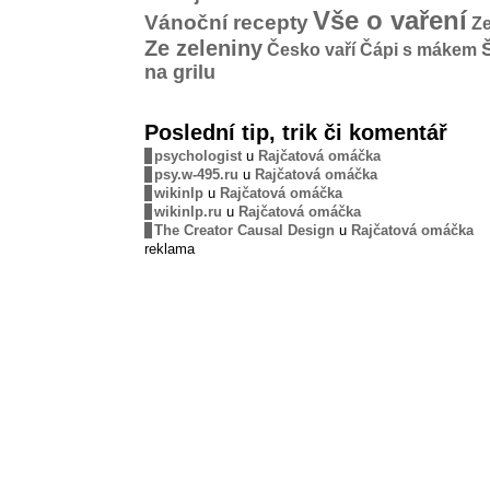
Vše o vaření
Vánoční recepty
Ze
Ze zeleniny
Česko vaří
Čápi s mákem
na grilu
Poslední tip, trik či komentář
psychologist
u
Rajčatová omáčka
psy.w-495.ru
u
Rajčatová omáčka
wikinlp
u
Rajčatová omáčka
wikinlp.ru
u
Rajčatová omáčka
The Creator Causal Design
u
Rajčatová omáčka
reklama