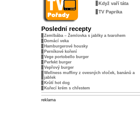
Když vaří táta
TV Paprika
Poslední recepty
Zemlbába – Žemlovka s jablky a tvarohem
Domácí veka
Hamburgerové housky
Perníkové koření
Vege portobello burger
Perfekt burger
Vepřový burger
Wellness muffiny z ovesných vloček, banánů a
jablek
Krůtí hot dog
Kuřecí krém s chřestem
reklama