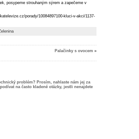
ek, posypeme strouhaným sýrem a zapečeme v
skatelevize.cz/porady/10084897100-kluci-v-akci/1137-
Zelenina
Palačinky s ovocem
»
echnický problém? Prosím, nahlaste nám jej za
podívat na často kladené otázky, jestli nenajdete