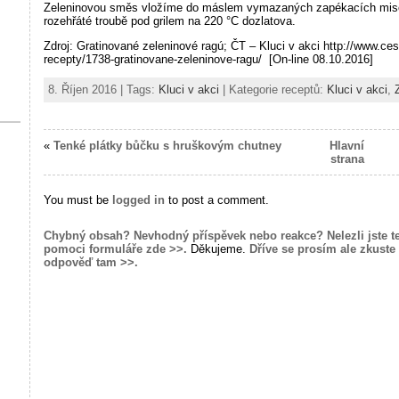
Zeleninovou směs vložíme do máslem vymazaných zapékacích mis
rozehřáté troubě pod grilem na 220 °C dozlatova.
Zdroj: Gratinované zeleninové ragú; ČT – Kluci v akci http://www.ce
recepty/1738-gratinovane-zeleninove-ragu/ [On-line 08.10.2016]
8. Říjen 2016 | Tags:
Kluci v akci
| Kategorie receptů:
Kluci v akci
,
«
Tenké plátky bůčku s hruškovým chutney
Hlavní
strana
You must be
logged in
to post a comment.
Chybný obsah? Nevhodný příspěvek nebo reakce? Nelezli jste t
pomoci formuláře zde >>.
Děkujeme.
Dříve se prosím ale zkuste 
odpověď tam >>.