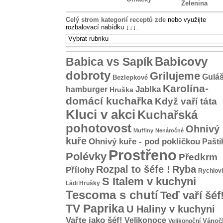
Zelenina
Celý strom kategorií receptů zde
nebo využijte
rozbalovací nabídku
↓↓↓
.
Babicovy
Babica vs Sapík
dobroty
Grilujeme
Gulá
Bezlepkové
Karolína-
hamburger
Jablka
Hruška
domácí kuchařka
Když vaří táta
Kluci v akci
Kuchařská
pohotovost
Ohnivý
Muffiny
Nenáročné
kuře
Ohnivý kuře - pod pokličkou
Pašti
Prostřeno
Polévky
Předkrm
Rozpal to šéfe !
Ryba
Přílohy
Rychlov
S Italem v kuchyni
Ládi Hrušky
Tescoma s chutí
Teď vaří šéf
TV Paprika
U Haliny v kuchyni
Vařte jako šéf!
Velikonoce
Vánoč
Velikonoční