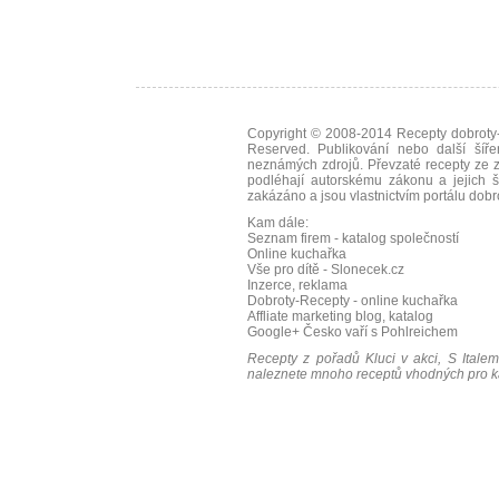
Copyright © 2008-2014
Recepty dobroty-
Reserved. Publikování nebo další šíře
neznámých zdrojů. Převzaté
recepty
ze z
podléhají autorskému zákonu a jejich š
zakázáno a jsou vlastnictvím portálu
dobr
Kam dále:
Seznam firem - katalog společností
Online kuchařka
Vše pro dítě - Slonecek.cz
Inzerce, reklama
Dobroty-Recepty - online kuchařka
Affliate marketing blog, katalog
Google+
Česko vaří s Pohlreichem
Recepty z pořadů Kluci v akci, S Italem
naleznete mnoho receptů vhodných pro ka