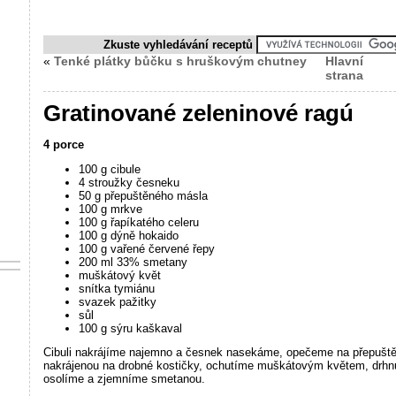
Zkuste vyhledávání receptů
«
Tenké plátky bůčku s hruškovým chutney
Hlavní
strana
Gratinované zeleninové ragú
4 porce
100 g cibule
4 stroužky česneku
50 g přepuštěného másla
100 g mrkve
100 g řapíkatého celeru
100 g dýně hokaido
100 g vařené červené řepy
200 ml 33% smetany
muškátový květ
snítka tymiánu
svazek pažitky
sůl
100 g sýru kaškaval
Cibuli nakrájíme najemno a česnek nasekáme, opečeme na přepuštěn
nakrájenou na drobné kostičky, ochutíme muškátovým květem, drhn
osolíme a zjemníme smetanou.