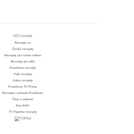
SEO koutek
Recepty cz
České recepty
Recepty pro celou rodinu
Recepty pro děti
Prostřeno recepty
Foto recepty
Videa recepty
Prostřeno TV Prima
Recepty z pořadu Prostřeno
Čápi s mákem
Ano šéfe!
TV Paprika recepty