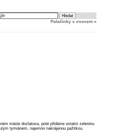
Palačinky s ovocem
»
ém másle dozlatova, poté přidáme ostatní zeleninu
utým tymiánem, najemno nakrájenou pažitkou,