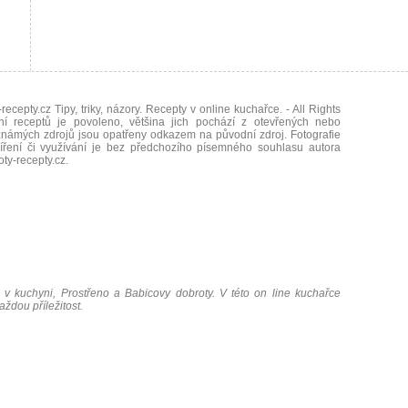
recepty.cz Tipy, triky, názory. Recepty v online kuchařce.
- All Rights
ní receptů je povoleno, většina jich pochází z otevřených nebo
námých zdrojů jsou opatřeny odkazem na původní zdroj. Fotografie
íření či využívání je bez předchozího písemného souhlasu autora
oty-recepty.cz
.
 v kuchyni, Prostřeno a Babicovy dobroty. V této on line kuchařce
ždou příležitost.