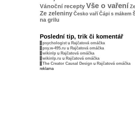
Vše o vaření
Vánoční recepty
Ze
Ze zeleniny
Česko vaří
Čápi s mákem
na grilu
Poslední tip, trik či komentář
psychologist
u
Rajčatová omáčka
psy.w-495.ru
u
Rajčatová omáčka
wikinlp
u
Rajčatová omáčka
wikinlp.ru
u
Rajčatová omáčka
The Creator Causal Design
u
Rajčatová omáčka
reklama