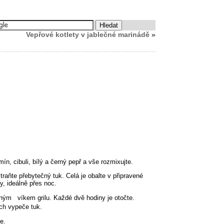
Vepřové kotlety v jablečné marinádě
»
mín, cibuli, bílý a černý pepř a vše rozmixujte.
traňte přebytečný tuk. Celá je obalte v připravené
y, ideálně přes noc.
vřeným víkem grilu. Každé dvě hodiny je otočte.
ich vypeče tuk.
e.