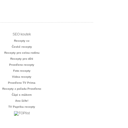
SEO koutek
Recepty cz
České recepty
Recepty pro celou rodinu
Recepty pro děti
Prostřeno recepty
Foto recepty
Videa recepty
Prostřeno TV Prima
Recepty z pořadu Prostřeno
Čápi s mákem
Ano šéfe!
TV Paprika recepty