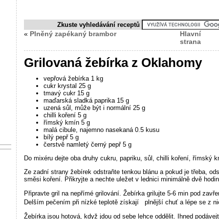
Zkuste vyhledávání receptů
«
Plněný zapékaný brambor
Hlavní
strana
Grilovaná žebírka z Oklahomy
vepřová žebírka 1 kg
cukr krystal 25 g
tmavý cukr 15 g
maďarská sladká paprika 15 g
uzená sůl, může být i normální 25 g
chilli koření 5 g
římský kmín 5 g
malá cibule, najemno nasekaná 0.5 kusu
bílý pepř 5 g
čerstvě namletý černý pepř 5 g
Do mixéru dejte oba druhy cukru, papriku, sůl, chilli koření, římský k
Ze zadní strany žebírek odstraňte tenkou blánu a pokud je třeba, ods
směsi koření. Přikryjte a nechte uležet v lednici minimálně dvě hodin
Připravte gril na nepřímé grilování. Žebírka grilujte 5-6 min pod za
Delším pečením při nízké teplotě získají plnější chuť a lépe se z n
Žebírka jsou hotová, když jdou od sebe lehce oddělit. Ihned podávejt