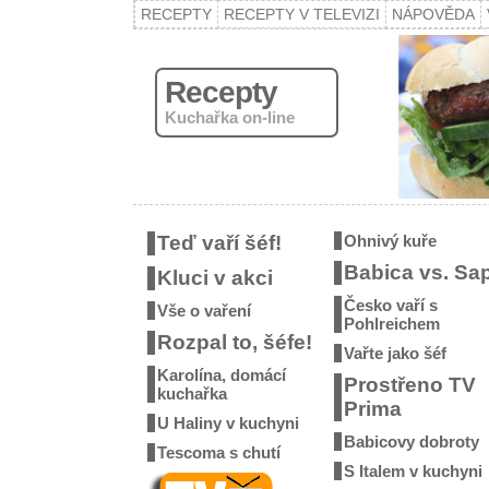
RECEPTY
RECEPTY V TELEVIZI
NÁPOVĚDA
Recepty
Kuchařka on-line
Teď vaří šéf!
Ohnivý kuře
Babica vs. Sa
Kluci v akci
Česko vaří s
Vše o vaření
Pohlreichem
Rozpal to, šéfe!
Vařte jako šéf
Karolína, domácí
Prostřeno TV
kuchařka
Prima
U Haliny v kuchyni
Babicovy dobroty
Tescoma s chutí
S Italem v kuchyni