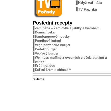
Když vaří táta
TV Paprika
Poslední recepty
Zemlbába – Žemlovka s jablky a tvarohem
Domácí veka
Hamburgerové housky
Perníkové koření
Vege portobello burger
Perfekt burger
Vepřový burger
Wellness muffiny z ovesných vloček, banánů a
jablek
Krůtí hot dog
Kuřecí krém s chřestem
reklama