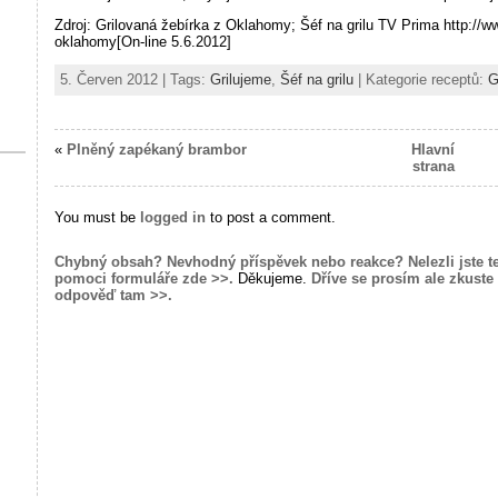
Zdroj: Grilovaná žebírka z Oklahomy; Šéf na grilu TV Prima http://ww
oklahomy[On-line 5.6.2012]
5. Červen 2012 | Tags:
Grilujeme
,
Šéf na grilu
| Kategorie receptů:
G
«
Plněný zapékaný brambor
Hlavní
strana
You must be
logged in
to post a comment.
Chybný obsah? Nevhodný příspěvek nebo reakce? Nelezli jste t
pomoci formuláře zde >>.
Děkujeme.
Dříve se prosím ale zkuste 
odpověď tam >>.