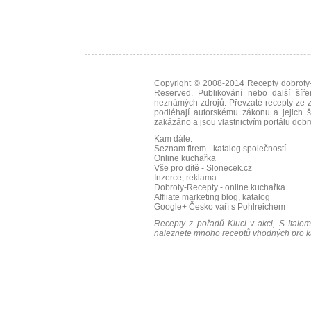
Copyright © 2008-2014
Recepty dobroty-
Reserved. Publikování nebo další šíře
neznámých zdrojů. Převzaté
recepty
ze z
podléhají autorskému zákonu a jejich š
zakázáno a jsou vlastnictvím portálu
dobr
Kam dále:
Seznam firem - katalog společností
Online kuchařka
Vše pro dítě - Slonecek.cz
Inzerce, reklama
Dobroty-Recepty - online kuchařka
Affliate marketing blog, katalog
Google+
Česko vaří s Pohlreichem
Recepty z pořadů Kluci v akci, S Italem
naleznete mnoho receptů vhodných pro ka