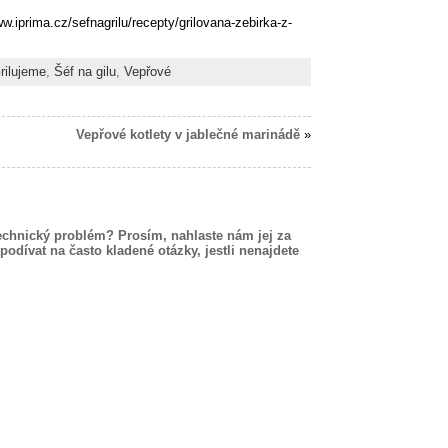
w.iprima.cz/sefnagrilu/recepty/grilovana-zebirka-z-
rilujeme
,
Šéf na gilu
,
Vepřové
Vepřové kotlety v jablečné marinádě
»
echnický problém? Prosím, nahlaste nám jej za
podívat na často kladené otázky, jestli nenajdete