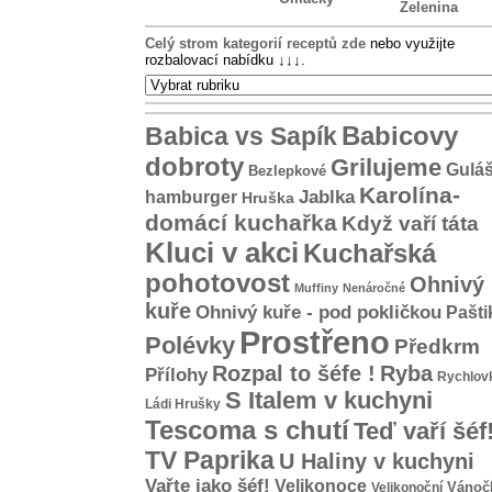
Zelenina
Celý strom kategorií receptů zde
nebo využijte
rozbalovací nabídku
↓↓↓
.
Babicovy
Babica vs Sapík
dobroty
Grilujeme
Gulá
Bezlepkové
Karolína-
hamburger
Jablka
Hruška
domácí kuchařka
Když vaří táta
Kluci v akci
Kuchařská
pohotovost
Ohnivý
Muffiny
Nenáročné
kuře
Ohnivý kuře - pod pokličkou
Pašti
Prostřeno
Polévky
Předkrm
Rozpal to šéfe !
Ryba
Přílohy
Rychlov
S Italem v kuchyni
Ládi Hrušky
Tescoma s chutí
Teď vaří šéf
TV Paprika
U Haliny v kuchyni
Vařte jako šéf!
Velikonoce
Vánoč
Velikonoční