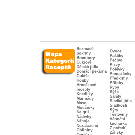
Bezmasé
Ovoce
pokrmy
Paštiky
Brambory
Pečivo
Cukroví
Pizzy
Dětská jídla
Polévky
Domácí pekárna
Pomazánky
Guláše
Předkrmy
Houby
Přílohy
Hrnečkové
Ryby
recepty
Rýže
Knedlíky
Saláty
Marinády
Sladká jídla
Maso
Sladkosti
Moučníky
Sýry
Na gril
Těstoviny
Nádivky
Vánoční
Nápoje
kuchařka
Nezařazené
Z pořadů
Obilniny
Zálivky
Omáčky