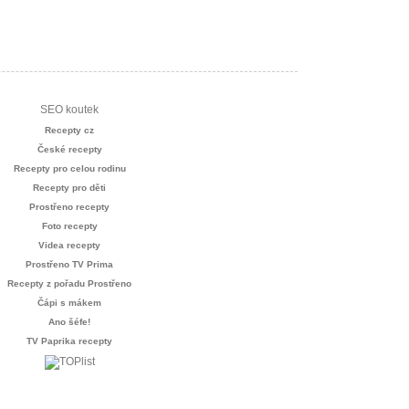
SEO koutek
Recepty cz
České recepty
Recepty pro celou rodinu
Recepty pro děti
Prostřeno recepty
Foto recepty
Videa recepty
Prostřeno TV Prima
Recepty z pořadu Prostřeno
Čápi s mákem
Ano šéfe!
TV Paprika recepty