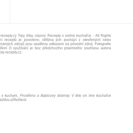
recepty.cz Tipy, triky, názory. Recepty v online kuchařce.
- All Rights
ní receptů je povoleno, většina jich pochází z otevřených nebo
námých zdrojů jsou opatřeny odkazem na původní zdroj. Fotografie
íření či využívání je bez předchozího písemného souhlasu autora
oty-recepty.cz
.
 v kuchyni, Prostřeno a Babicovy dobroty. V této on line kuchařce
ždou příležitost.