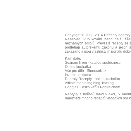
Copyright © 2008-2014
Recepty dobroty-
Reserved. Publikování nebo další šíře
neznámých zdrojů. Převzaté
recepty
ze z
podléhají autorskému zákonu a jejich š
zakázáno a jsou vlastnictvím portálu
dobr
Kam dále:
Seznam firem - katalog společností
Online kuchařka
Vše pro dítě - Slonecek.cz
Inzerce, reklama
Dobroty-Recepty - online kuchařka
Affliate marketing blog, katalog
Google+
Česko vaří s Pohlreichem
Recepty z pořadů Kluci v akci, S Italem
naleznete mnoho receptů vhodných pro ka