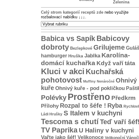
Zelenina
Celý strom kategorií receptů zde
nebo využijte
rozbalovací nabídku
↓↓↓
.
Babicovy
Babica vs Sapík
dobroty
Grilujeme
Gulá
Bezlepkové
Karolína-
hamburger
Jablka
Hruška
domácí kuchařka
Když vaří táta
Kluci v akci
Kuchařská
pohotovost
Ohnivý
Muffiny
Nenáročné
kuře
Ohnivý kuře - pod pokličkou
Pašti
Prostřeno
Polévky
Předkrm
Rozpal to šéfe !
Ryba
Přílohy
Rychlov
S Italem v kuchyni
Ládi Hrušky
Tescoma s chutí
Teď vaří šéf
TV Paprika
U Haliny v kuchyni
Vařte jako šéf!
Velikonoce
Vánoč
Velikonoční