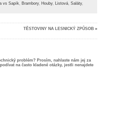
a vs Sapík
,
Brambory
,
Houby
,
Listová
,
Saláty
,
TĚSTOVINY NA LESNICKÝ ZPŮSOB
»
echnický problém? Prosím, nahlaste nám jej za
podívat na často kladené otázky, jestli nenajdete