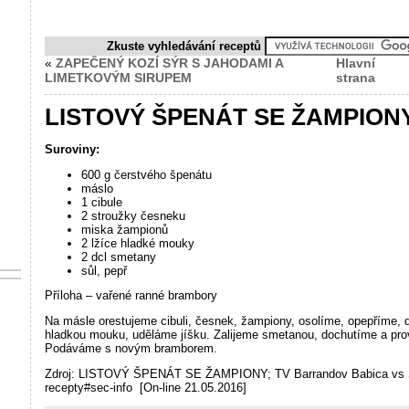
Zkuste vyhledávání receptů
«
ZAPEČENÝ KOZÍ SÝR S JAHODAMI A
Hlavní
LIMETKOVÝM SIRUPEM
strana
LISTOVÝ ŠPENÁT SE ŽAMPION
Suroviny:
600 g čerstvého špenátu
máslo
1 cibule
2 stroužky česneku
miska žampionů
2 lžíce hladké mouky
2 dcl smetany
sůl, pepř
Příloha – vařené ranné brambory
Na másle orestujeme cibuli, česnek, žampiony, osolíme, opepříme,
hladkou mouku, uděláme jíšku. Zalijeme smetanou, dochutíme a pr
Podáváme s novým bramborem.
Zdroj: LISTOVÝ ŠPENÁT SE ŽAMPIONY; TV Barrandov Babica vs Sap
recepty#sec-info [On-line 21.05.2016]