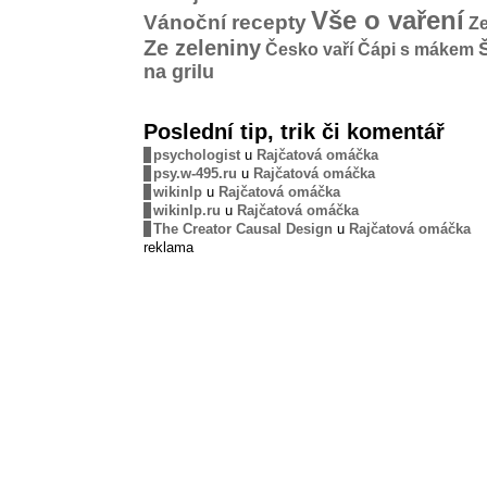
Vše o vaření
Vánoční recepty
Ze
Ze zeleniny
Česko vaří
Čápi s mákem
na grilu
Poslední tip, trik či komentář
psychologist
u
Rajčatová omáčka
psy.w-495.ru
u
Rajčatová omáčka
wikinlp
u
Rajčatová omáčka
wikinlp.ru
u
Rajčatová omáčka
The Creator Causal Design
u
Rajčatová omáčka
reklama