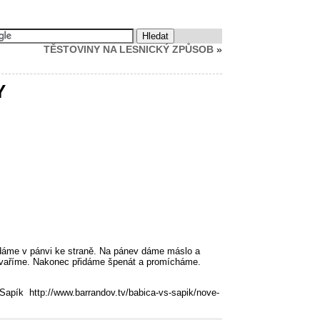
TĚSTOVINY NA LESNICKÝ ZPŮSOB
»
Y
 dáme v pánvi ke straně. Na pánev dáme máslo a
ovaříme. Nakonec přidáme špenát a promícháme.
ík http://www.barrandov.tv/babica-vs-sapik/nove-