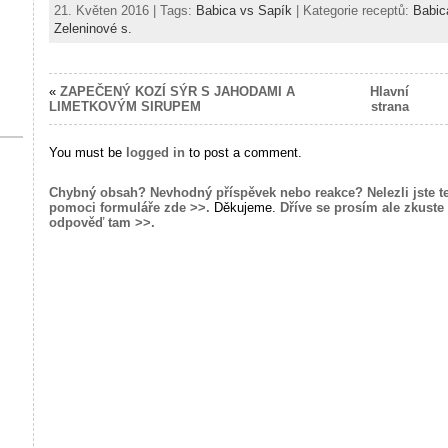
21. Květen 2016 | Tags:
Babica vs Sapík
| Kategorie receptů:
Babic
Zeleninové s.
«
ZAPEČENÝ KOZÍ SÝR S JAHODAMI A
Hlavní
LIMETKOVÝM SIRUPEM
strana
You must be
logged in
to post a comment.
Chybný obsah? Nevhodný příspěvek nebo reakce? Nelezli jste t
pomoci formuláře zde >>.
Děkujeme.
Dříve se prosím ale zkuste 
odpověď tam >>.