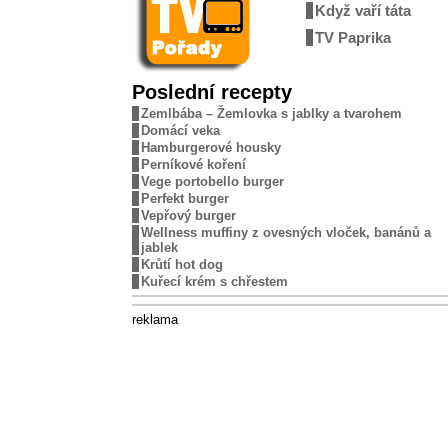
Když vaří táta
TV Paprika
Poslední recepty
Zemlbába – Žemlovka s jablky a tvarohem
Domácí veka
Hamburgerové housky
Perníkové koření
Vege portobello burger
Perfekt burger
Vepřový burger
Wellness muffiny z ovesných vloček, banánů a
jablek
Krůtí hot dog
Kuřecí krém s chřestem
reklama