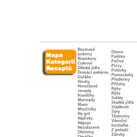
Bezmasé
Ovoce
pokrmy
Paštiky
Brambory
Pečivo
Cukroví
Pizzy
Dětská jídla
Polévky
Domácí pekárna
Pomazánky
Guláše
Předkrmy
Houby
Přílohy
Hrnečkové
Ryby
recepty
Rýže
Knedlíky
Saláty
Marinády
Sladká jídla
Maso
Sladkosti
Moučníky
Sýry
Na gril
Těstoviny
Nádivky
Vánoční
Nápoje
kuchařka
Nezařazené
Z pořadů
Obilniny
Zálivky
Omáčky