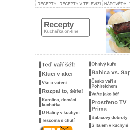
RECEPTY
RECEPTY V TELEVIZI
NÁPOVĚDA
Recepty
Kuchařka on-line
Teď vaří šéf!
Ohnivý kuře
Babica vs. Sa
Kluci v akci
Česko vaří s
Vše o vaření
Pohlreichem
Rozpal to, šéfe!
Vařte jako šéf
Karolína, domácí
Prostřeno TV
kuchařka
Prima
U Haliny v kuchyni
Babicovy dobroty
Tescoma s chutí
S Italem v kuchyni