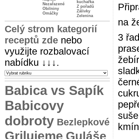
kuchařka
Nezařazené
Připr
Z pořadů
Obilniny
Zálivky
Omáčky
Zelenina
na ž
Celý strom kategorií
3 řa
receptů zde
nebo
prase
využijte rozbalovací
žebír
nabídku
↓↓↓
.
slad
čern
Babica vs Sapík
cukr
Babicovy
pepř
suše
dobroty
Bezlepkové
kmín
Grilujeme
Guláše