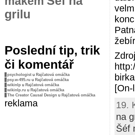
Šéf na
mákem
velm
grilu
konc
Patn
žebí
Poslední tip, trik
Zdro
či komentář
http
birk
psychologist
u
Rajčatová omáčka
psy.w-495.ru
u
Rajčatová omáčka
wikinlp
u
Rajčatová omáčka
[On-
wikinlp.ru
u
Rajčatová omáčka
The Creator Causal Design
u
Rajčatová omáčka
reklama
19. 
na g
Šéf 