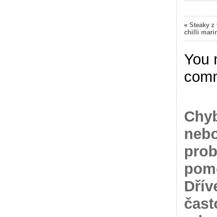
«
Steaky z
chilli mar
You 
com
Chyb
nebo
prob
pomo
Dřív
čast