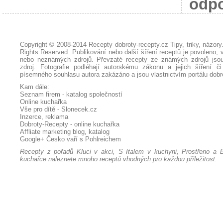
odpo
Copyright © 2008-2014
Recepty dobroty-recepty.cz Tipy, triky, názor
Rights Reserved. Publikování nebo další šíření receptů je povoleno, 
nebo neznámých zdrojů. Převzaté
recepty
ze známých zdrojů jsou
zdroj. Fotografie podléhají autorskému zákonu a jejich šíření č
písemného souhlasu autora zakázáno a jsou vlastnictvím portálu
dobr
Kam dále:
Seznam firem - katalog společností
Online kuchařka
Vše pro dítě - Slonecek.cz
Inzerce, reklama
Dobroty-Recepty - online kuchařka
Affliate marketing blog, katalog
Google+
Česko vaří s Pohlreichem
Recepty z pořadů Kluci v akci, S Italem v kuchyni, Prostřeno a B
kuchařce naleznete mnoho receptů vhodných pro každou příležitost.