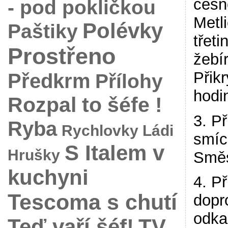
česn
- pod pokličkou
Metl
Polévky
Paštiky
třeti
Prostřeno
žebí
Přikr
Předkrm
Přílohy
hodin
Rozpal to šéfe !
3. P
Ryba
Rychlovky Ládi
smích
S Italem v
Hrušky
Směs
kuchyni
4. Př
Tescoma s chutí
dopr
odka
Teď vaří šéf!
TV