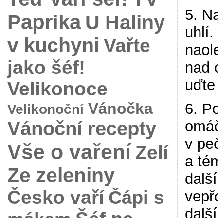
5. N
Paprika
U Haliny
uhlí.
v kuchyni
Vařte
naole
jako šéf!
nad 
uďte
Velikonoce
Vánočka
6. Po
Velikonoční
Vánoční recepty
omáč
v pe
Vše o vaření
Zelí
a té
Ze zeleniny
další
Česko vaří
Čápi s
vepř
dalš