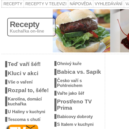
RECEPTY
RECEPTY V TELEVIZI
NÁPOVĚDA
VYHLEDÁVÁNÍ
V
Recepty
Kuchařka on-line
Teď vaří šéf!
Ohnivý kuře
Babica vs. Sapík
Kluci v akci
Česko vaří s
Vše o vaření
Pohlreichem
Rozpal to, šéfe!
Vařte jako šéf
Karolína, domácí
Prostřeno TV
kuchařka
Prima
U Haliny v kuchyni
Babicovy dobroty
Tescoma s chutí
S Italem v kuchyni