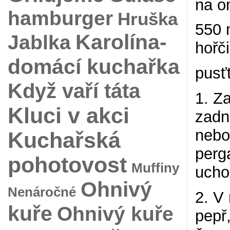
na o
hamburger
Hruška
550 
Karolína-
Jablka
hořči
domácí kuchařka
pusť
Když vaří táta
1. Z
Kluci v akci
zadn
nebo
Kuchařská
perg
pohotovost
Muffiny
ucho
Ohnivý
Nenáročné
2. V
kuře
Ohnivý kuře
pepř