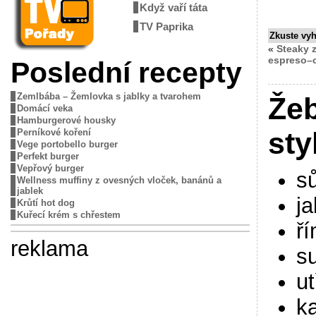
Když vaří táta
TV Paprika
Zkuste vy
«
Steaky 
espreso–c
Poslední recepty
Zemlbába – Žemlovka s jablky a tvarohem
Že
Domácí veka
Hamburgerové housky
sty
Perníkové koření
Vege portobello burger
Perfekt burger
Vepřový burger
sů
Wellness muffiny z ovesných vloček, banánů a
jablek
j
Krůtí hot dog
Kuřecí krém s chřestem
ř
reklama
s
u
k