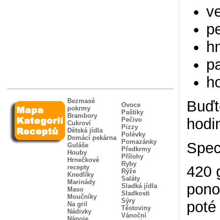
v
p
h
p
ho
Bezmasé
Buďt
Ovoce
pokrmy
Paštiky
Brambory
hodi
Pečivo
Cukroví
Pizzy
Dětská jídla
Polévky
Domácí pekárna
Pomazánky
Spec
Guláše
Předkrmy
Houby
Přílohy
Hrnečkové
Ryby
420 
recepty
Rýže
Knedlíky
Saláty
Marinády
pono
Sladká jídla
Maso
Sladkosti
Moučníky
Sýry
poté
Na gril
Těstoviny
Nádivky
Vánoční
Nápoje