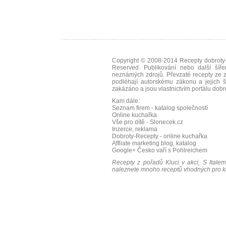
Copyright © 2008-2014
Recepty dobroty-
Reserved. Publikování nebo další šíře
neznámých zdrojů. Převzaté
recepty
ze z
podléhají autorskému zákonu a jejich š
zakázáno a jsou vlastnictvím portálu
dobr
Kam dále:
Seznam firem - katalog společností
Online kuchařka
Vše pro dítě - Slonecek.cz
Inzerce, reklama
Dobroty-Recepty - online kuchařka
Affliate marketing blog, katalog
Google+
Česko vaří s Pohlreichem
Recepty z pořadů Kluci v akci, S Italem
naleznete mnoho receptů vhodných pro ka