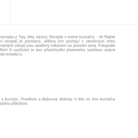
recepty.cz Tipy, triky, názory. Recepty v online kuchařce.
- All Rights
ní receptů je povoleno, většina jich pochází z otevřených nebo
námých zdrojů jsou opatřeny odkazem na původní zdroj. Fotografie
íření či využívání je bez předchozího písemného souhlasu autora
oty-recepty.cz
.
 v kuchyni, Prostřeno a Babicovy dobroty. V této on line kuchařce
ždou příležitost.