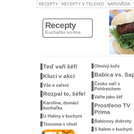
RECEPTY
RECEPTY V TELEVIZI
NÁPOVĚDA
Recepty
Kuchařka on-line
Teď vaří šéf!
Ohnivý kuře
Babica vs. Sa
Kluci v akci
Česko vaří s
Vše o vaření
Pohlreichem
Rozpal to, šéfe!
Vařte jako šéf
Karolína, domácí
Prostřeno TV
kuchařka
Prima
U Haliny v kuchyni
Babicovy dobroty
Tescoma s chutí
S Italem v kuchyni