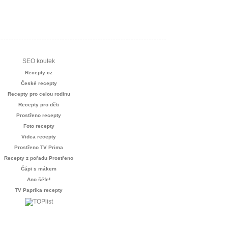
SEO koutek
Recepty cz
České recepty
Recepty pro celou rodinu
Recepty pro děti
Prostřeno recepty
Foto recepty
Videa recepty
Prostřeno TV Prima
Recepty z pořadu Prostřeno
Čápi s mákem
Ano šéfe!
TV Paprika recepty