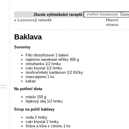
Zkuste vyhledávání receptů
«
Lososový tatarák
Hlavní
strana
Baklava
Suroviny
Fillo těsto/listové 1 balení
najemno nasekané oříšky 450 g
strouhanka 1/2 hrnku
cukr krystal 1/2 hrnku
skořice/mletý kardamon 1/2 lžičky
mascarpone 1 ks
kakao
Na potření těsta
máslo 150 g
řepkový olej 1/2 hrnku
Sirup na polití baklavy
voda 2 hrnky
cukr krystal 2 hrnky
šťáva a kůra z citronu 1 ks