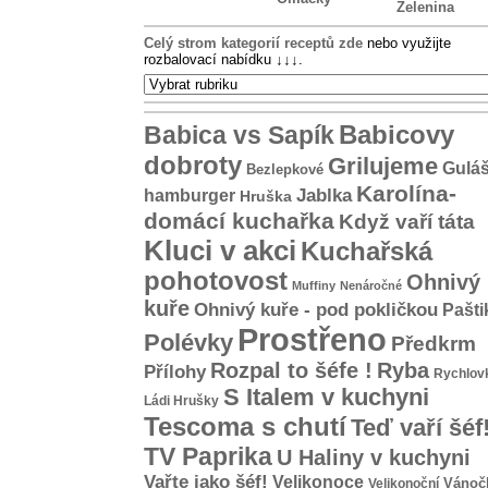
Zelenina
Celý strom kategorií receptů zde
nebo využijte
rozbalovací nabídku
↓↓↓
.
Babicovy
Babica vs Sapík
dobroty
Grilujeme
Gulá
Bezlepkové
Karolína-
hamburger
Jablka
Hruška
domácí kuchařka
Když vaří táta
Kluci v akci
Kuchařská
pohotovost
Ohnivý
Muffiny
Nenáročné
kuře
Ohnivý kuře - pod pokličkou
Pašti
Prostřeno
Polévky
Předkrm
Rozpal to šéfe !
Ryba
Přílohy
Rychlov
S Italem v kuchyni
Ládi Hrušky
Tescoma s chutí
Teď vaří šéf
TV Paprika
U Haliny v kuchyni
Vařte jako šéf!
Velikonoce
Vánoč
Velikonoční