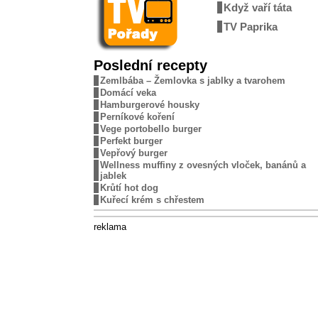
Když vaří táta
TV Paprika
Poslední recepty
Zemlbába – Žemlovka s jablky a tvarohem
Domácí veka
Hamburgerové housky
Perníkové koření
Vege portobello burger
Perfekt burger
Vepřový burger
Wellness muffiny z ovesných vloček, banánů a
jablek
Krůtí hot dog
Kuřecí krém s chřestem
reklama