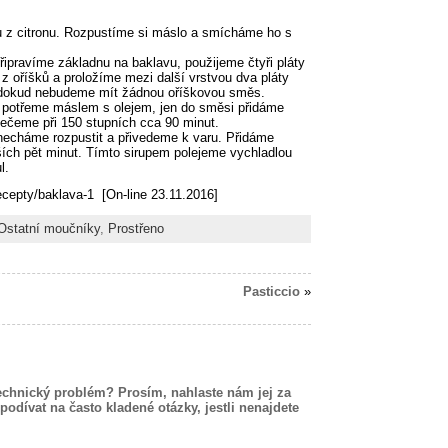
 z citronu. Rozpustíme si máslo a smícháme ho s
ipravíme základnu na baklavu, použijeme čtyři pláty
 oříšků a proložíme mezi další vrstvou dva pláty
, dokud nebudeme mít žádnou oříškovou směs.
sta potřeme máslem s olejem, jen do směsi přidáme
pečeme při 150 stupních cca 90 minut.
necháme rozpustit a přivedeme k varu. Přidáme
ších pět minut. Tímto sirupem polejeme vychladlou
l.
ecepty/baklava-1 [On-line 23.11.2016]
Ostatní moučníky
,
Prostřeno
Pasticcio
»
echnický problém? Prosím, nahlaste nám jej za
podívat na často kladené otázky, jestli nenajdete