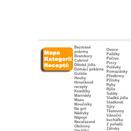
Bezmasé
Ovoce
pokrmy
Paštiky
Brambory
Pečivo
Cukroví
Pizzy
Dětská jídla
Polévky
Domácí pekárna
Pomazánky
Guláše
Předkrmy
Houby
Přílohy
Hrnečkové
Ryby
recepty
Rýže
Knedlíky
Saláty
Marinády
Sladká jídla
Maso
Sladkosti
Moučníky
Sýry
Na gril
Těstoviny
Nádivky
Vánoční
Nápoje
kuchařka
Nezařazené
Z pořadů
Obilniny
Zálivky
Omáčky