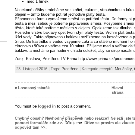
med 1 hrnek
Nasekané oříšky smícháme se skořicí, cukrem, strouhankou a kůrou
olejem – tímto budeme potírat jednotlivé pláty těsta.
Připravenou formu vymažeme směsí na potírání těsta. Do formy si př
těsta a mezi sebou je potřeme připravenou směsí. Posypeme směsí z
těsta, které také potřeme máslem s olejem. Opakujeme tak dlouho
Poslední vrstvu baklavy opět tvoří čtyři pláty těsta. Vrchní plát tě
lžíci vody. Takto připravenou baklavu rozřízneme na kosočtverce a 
Sirup: Do kastrůlku s vodou vsypeme cukr a za stálého míchání ho 
citronovou šťávu a vaříme cca 10 minut. Přilijeme med a vaříme dal
baklavu a necháme pár hodin v chladu odležet, aby se sirup nasáknu
Zdroj: Baklava; Prostřeno TV Prima http://www.iprima.cz/prostreno/r
23. Listopad 2016 | Tags:
Prostřeno
| Kategorie receptů:
Moučníky
,
«
Lososový tatarák
Hlavní
strana
You must be
logged in
to post a comment.
Chybný obsah? Nevhodný příspěvek nebo reakce? Nelezli jste t
pomoci formuláře zde >>.
Děkujeme.
Dříve se prosím ale zkuste 
odpověď tam >>.