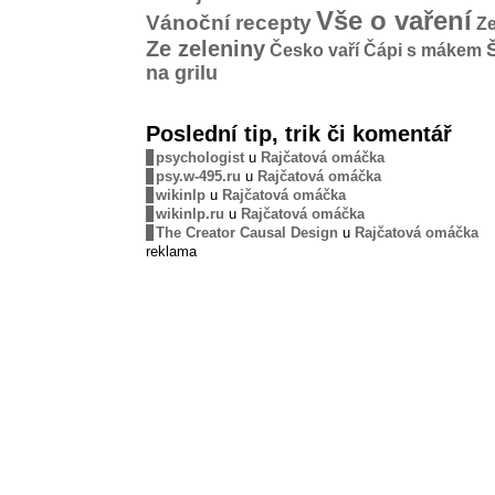
Vše o vaření
Vánoční recepty
Ze
Ze zeleniny
Česko vaří
Čápi s mákem
na grilu
Poslední tip, trik či komentář
psychologist
u
Rajčatová omáčka
psy.w-495.ru
u
Rajčatová omáčka
wikinlp
u
Rajčatová omáčka
wikinlp.ru
u
Rajčatová omáčka
The Creator Causal Design
u
Rajčatová omáčka
reklama