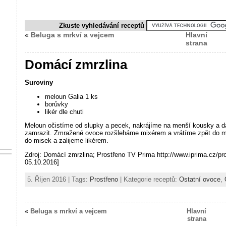
Zkuste vyhledávání receptů
«
Beluga s mrkví a vejcem
Hlavní
strana
Domácí zmrzlina
Suroviny
meloun Galia 1 ks
borůvky
likér dle chuti
Meloun očistíme od slupky a pecek, nakrájíme na menší kousky a 
zamrazit. Zmražené ovoce rozšleháme mixérem a vrátíme zpět do 
do misek a zalijeme likérem.
Zdroj: Domácí zmrzlina; Prostřeno TV Prima http://www.iprima.cz/pr
05.10.2016]
5. Říjen 2016 | Tags:
Prostřeno
| Kategorie receptů:
Ostatní ovoce
,
«
Beluga s mrkví a vejcem
Hlavní
strana