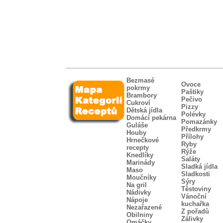
Bezmasé
Ovoce
pokrmy
Paštiky
Brambory
Pečivo
Cukroví
Pizzy
Dětská jídla
Polévky
Domácí pekárna
Pomazánky
Guláše
Předkrmy
Houby
Přílohy
Hrnečkové
Ryby
recepty
Rýže
Knedlíky
Saláty
Marinády
Sladká jídla
Maso
Sladkosti
Moučníky
Sýry
Na gril
Těstoviny
Nádivky
Vánoční
Nápoje
kuchařka
Nezařazené
Z pořadů
Obilniny
Zálivky
Omáčky