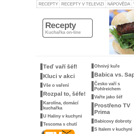
RECEPTY
RECEPTY V TELEVIZI
NÁPOVĚDA
Recepty
Kuchařka on-line
Teď vaří šéf!
Ohnivý kuře
Babica vs. Sa
Kluci v akci
Česko vaří s
Vše o vaření
Pohlreichem
Rozpal to, šéfe!
Vařte jako šéf
Karolína, domácí
Prostřeno TV
kuchařka
Prima
U Haliny v kuchyni
Babicovy dobroty
Tescoma s chutí
S Italem v kuchyni