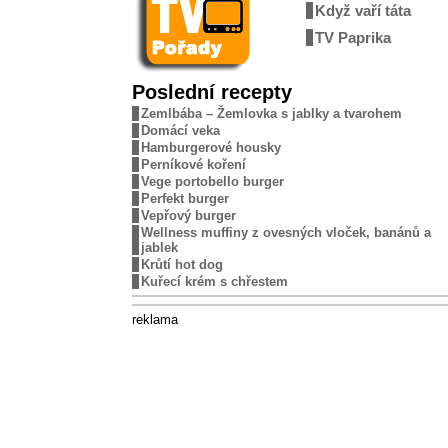
Když vaří táta
TV Paprika
Poslední recepty
Zemlbába – Žemlovka s jablky a tvarohem
Domácí veka
Hamburgerové housky
Perníkové koření
Vege portobello burger
Perfekt burger
Vepřový burger
Wellness muffiny z ovesných vloček, banánů a
jablek
Krůtí hot dog
Kuřecí krém s chřestem
reklama