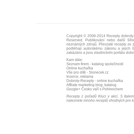
Copyright © 2008-2014
Recepty dobroty-
Reserved. Publikování nebo další šíře
neznámých zdrojů. Převzaté
recepty
ze z
podléhají autorskému zákonu a jejich š
zakázáno a jsou vlastnictvím portálu
dobr
Kam dále:
Seznam firem - katalog společností
Online kuchařka
Vše pro dítě - Slonecek.cz
Inzerce, reklama
Dobroty-Recepty - online kuchařka
Affliate marketing blog, katalog
Google+
Česko vaří s Pohlreichem
Recepty z pořadů Kluci v akci, S Italem
naleznete mnoho receptů vhodných pro ka