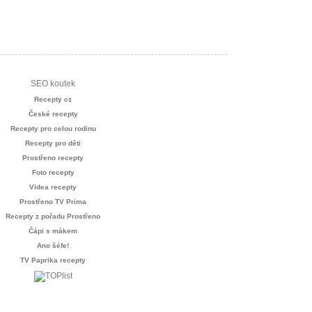
SEO koutek
Recepty cz
České recepty
Recepty pro celou rodinu
Recepty pro děti
Prostřeno recepty
Foto recepty
Videa recepty
Prostřeno TV Prima
Recepty z pořadu Prostřeno
Čápi s mákem
Ano šéfe!
TV Paprika recepty