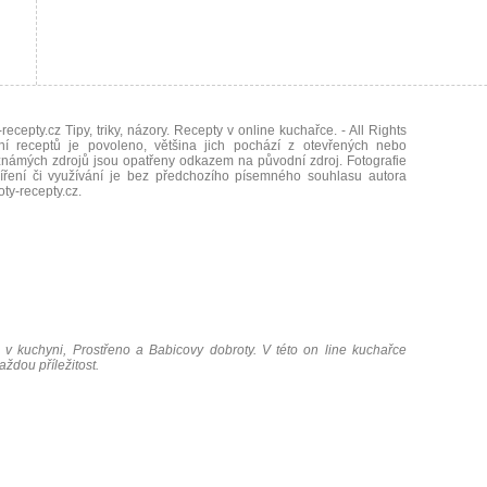
recepty.cz Tipy, triky, názory. Recepty v online kuchařce.
- All Rights
ní receptů je povoleno, většina jich pochází z otevřených nebo
námých zdrojů jsou opatřeny odkazem na původní zdroj. Fotografie
íření či využívání je bez předchozího písemného souhlasu autora
oty-recepty.cz
.
 v kuchyni, Prostřeno a Babicovy dobroty. V této on line kuchařce
ždou příležitost.