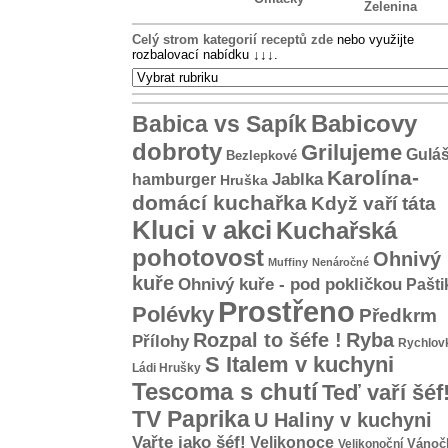
Zelenina
Celý strom kategorií receptů zde
nebo využijte
rozbalovací nabídku
↓↓↓
.
Babicovy
Babica vs Sapík
dobroty
Grilujeme
Gulá
Bezlepkové
Karolína-
hamburger
Jablka
Hruška
domácí kuchařka
Když vaří táta
Kluci v akci
Kuchařská
pohotovost
Ohnivý
Muffiny
Nenáročné
kuře
Ohnivý kuře - pod pokličkou
Pašti
Prostřeno
Polévky
Předkrm
Rozpal to šéfe !
Ryba
Přílohy
Rychlov
S Italem v kuchyni
Ládi Hrušky
Tescoma s chutí
Teď vaří šéf
TV Paprika
U Haliny v kuchyni
Vařte jako šéf!
Velikonoce
Vánoč
Velikonoční