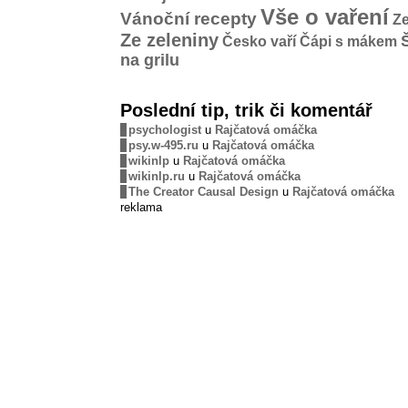
Vše o vaření
Vánoční recepty
Ze
Ze zeleniny
Česko vaří
Čápi s mákem
na grilu
Poslední tip, trik či komentář
psychologist
u
Rajčatová omáčka
psy.w-495.ru
u
Rajčatová omáčka
wikinlp
u
Rajčatová omáčka
wikinlp.ru
u
Rajčatová omáčka
The Creator Causal Design
u
Rajčatová omáčka
reklama