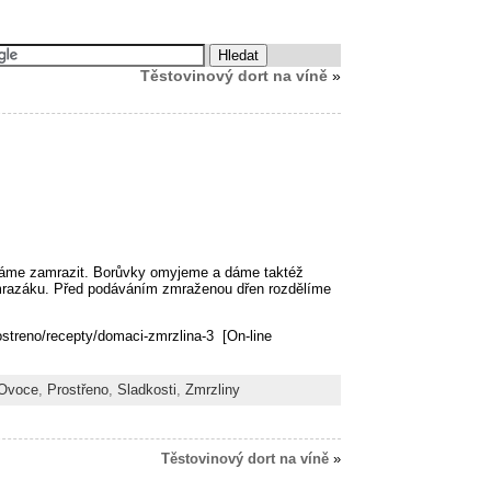
Těstovinový dort na víně
»
dáme zamrazit. Borůvky omyjeme a dáme taktéž
mrazáku. Před podáváním zmraženou dřen rozdělíme
ostreno/recepty/domaci-zmrzlina-3 [On-line
Ovoce
,
Prostřeno
,
Sladkosti
,
Zmrzliny
Těstovinový dort na víně
»