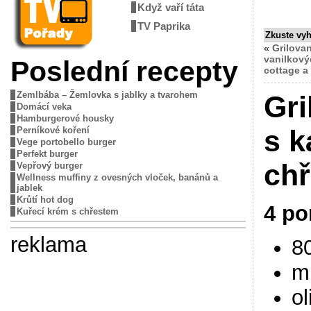
Když vaří táta
TV Paprika
Zkuste vy
«
Grilovan
vanilkov
Poslední recepty
cottage a
Zemlbába – Žemlovka s jablky a tvarohem
Gri
Domácí veka
Hamburgerové housky
s k
Perníkové koření
Vege portobello burger
Perfekt burger
ch
Vepřový burger
Wellness muffiny z ovesných vloček, banánů a
jablek
Krůtí hot dog
4 po
Kuřecí krém s chřestem
reklama
8
m
ol