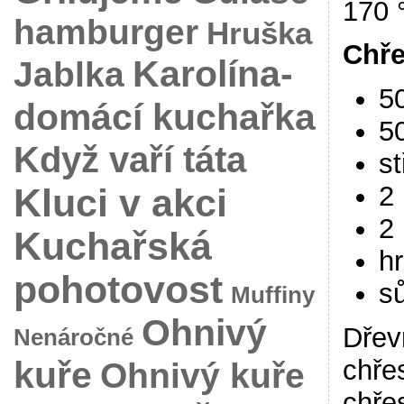
170 
hamburger
Hruška
Chře
Karolína-
Jablka
5
domácí kuchařka
5
Když vaří táta
st
2
Kluci v akci
2
Kuchařská
hr
pohotovost
sů
Muffiny
Ohnivý
Dřev
Nenáročné
kuře
chře
Ohnivý kuře
chře