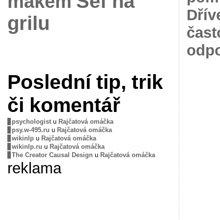
Šéf na
mákem
Dřív
grilu
čast
odpo
Poslední tip, trik
či komentář
psychologist
u
Rajčatová omáčka
psy.w-495.ru
u
Rajčatová omáčka
wikinlp
u
Rajčatová omáčka
wikinlp.ru
u
Rajčatová omáčka
The Creator Causal Design
u
Rajčatová omáčka
reklama