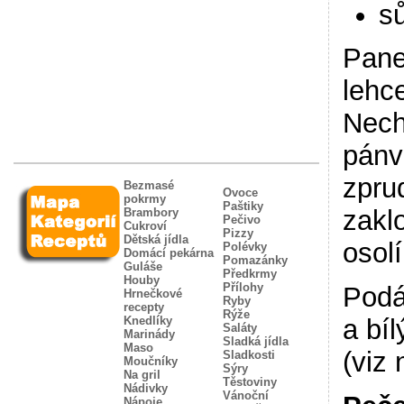
sů
Pane
lehc
Nech
pánv
zpru
Bezmasé
Ovoce
pokrmy
Paštiky
zakl
Brambory
Pečivo
Cukroví
Pizzy
Dětská jídla
osol
Polévky
Domácí pekárna
Pomazánky
Guláše
Předkrmy
Houby
Přílohy
Podá
Hrnečkové
Ryby
recepty
Rýže
Knedlíky
a bí
Saláty
Marinády
Sladká jídla
Maso
(viz 
Sladkosti
Moučníky
Sýry
Na gril
Těstoviny
Nádivky
Vánoční
Nápoje