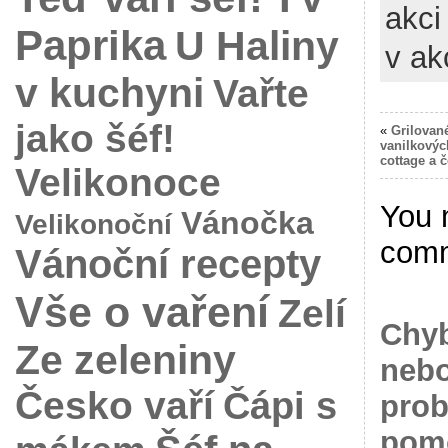
akci
Paprika
U Haliny
v ak
v kuchyni
Vařte
jako šéf!
«
Grilované
vanilkový
cottage a 
Velikonoce
You 
Vánočka
Velikonoční
com
Vánoční recepty
Vše o vaření
Zelí
Chyb
Ze zeleniny
nebo
Česko vaří
Čápi s
prob
pomo