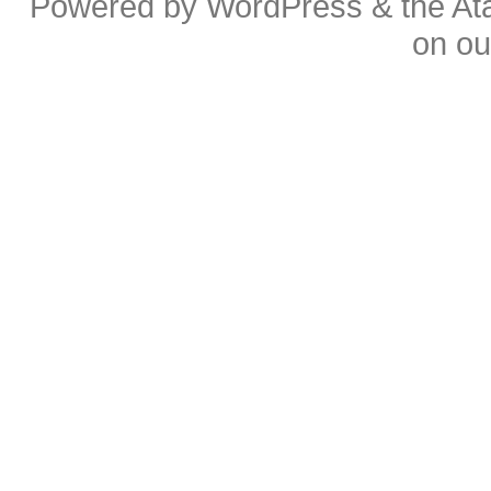
Powered by
WordPress
& the
At
on o