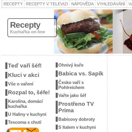
RECEPTY
RECEPTY V TELEVIZI
NÁPOVĚDA
VYHLEDÁVÁNÍ
V
Recepty
Kuchařka on-line
Teď vaří šéf!
Ohnivý kuře
Babica vs. Sapík
Kluci v akci
Česko vaří s
Vše o vaření
Pohlreichem
Rozpal to, šéfe!
Vařte jako šéf
Karolína, domácí
Prostřeno TV
kuchařka
Prima
U Haliny v kuchyni
Babicovy dobroty
Tescoma s chutí
S Italem v kuchyni