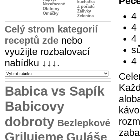
Peče
kuchařka
Nezařazené
Z pořadů
Obilniny
Zálivky
4 
Omáčky
Zelenina
4
Celý strom kategorií
4 
receptů zde
nebo
sů
využijte rozbalovací
4
nabídku
↓↓↓
.
Cele
Každ
Babica vs Sapík
alob
Babicovy
kávo
dobroty
rozm
Bezlepkové
zaba
Grilujeme
Guláše