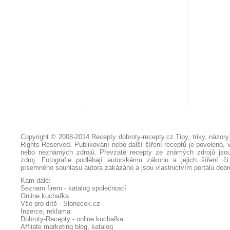
Copyright © 2008-2014
Recepty dobroty-recepty.cz Tipy, triky, názor
Rights Reserved. Publikování nebo další šíření receptů je povoleno, 
nebo neznámých zdrojů. Převzaté
recepty
ze známých zdrojů jsou
zdroj. Fotografie podléhají autorskému zákonu a jejich šíření č
písemného souhlasu autora zakázáno a jsou vlastnictvím portálu
dobr
Kam dále:
Seznam firem - katalog společností
Online kuchařka
Vše pro dítě - Slonecek.cz
Inzerce, reklama
Dobroty-Recepty - online kuchařka
Affliate marketing blog, katalog