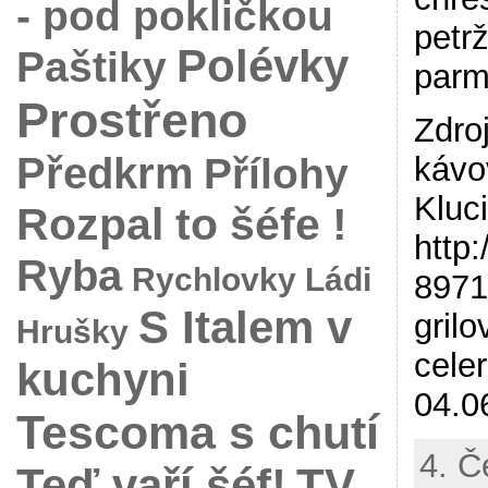
- pod pokličkou
petr
Polévky
Paštiky
parm
Prostřeno
Zdro
Předkrm
Přílohy
kávo
Kluci
Rozpal to šéfe !
http
Ryba
Rychlovky Ládi
8971
S Italem v
gril
Hrušky
cele
kuchyni
04.0
Tescoma s chutí
4. Č
Teď vaří šéf!
TV