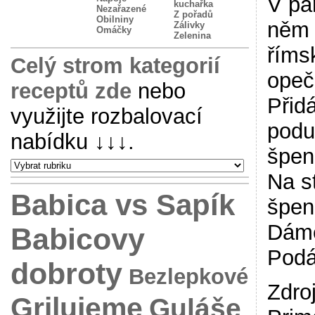
V pá
kuchařka
Nezařazené
Z pořadů
Obilniny
něm p
Zálivky
Omáčky
Zelenina
říms
Celý strom kategorií
opeč
receptů zde
nebo
Přidá
využijte rozbalovací
podu
nabídku
↓↓↓
.
špen
Na s
Babica vs Sapík
špen
Dáme
Babicovy
Podá
dobroty
Bezlepkové
Zdro
Grilujeme
Guláše