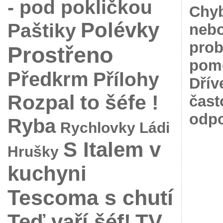
- pod pokličkou
Chyb
Polévky
Paštiky
nebo
prob
Prostřeno
pomo
Předkrm
Přílohy
Dřív
Rozpal to šéfe !
čast
odpo
Ryba
Rychlovky Ládi
S Italem v
Hrušky
kuchyni
Tescoma s chutí
Teď vaří šéf!
TV