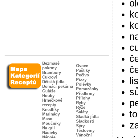
ol
k
k
na
cu
č
Bezmasé
Ovoce
č
pokrmy
Paštiky
Brambory
Pečivo
Cukroví
li
Pizzy
Dětská jídla
Polévky
Domácí pekárna
sů
Pomazánky
Guláše
Předkrmy
Houby
Přílohy
p
Hrnečkové
Ryby
recepty
Rýže
Knedlíky
to
Saláty
Marinády
Sladká jídla
Maso
Sladkosti
z
Moučníky
Sýry
Na gril
Těstoviny
Nádivky
Vánoční
Nápoje