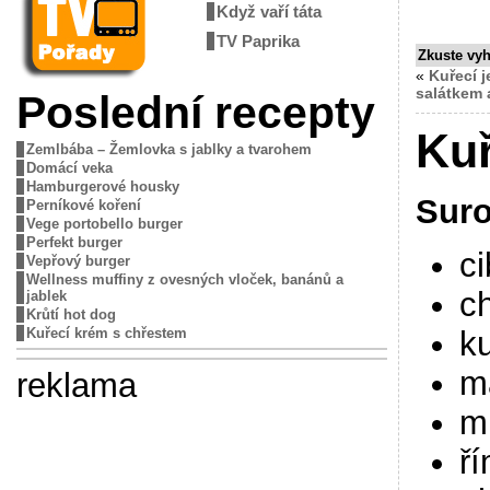
Když vaří táta
TV Paprika
Zkuste vy
«
Kuřecí 
salátkem 
Poslední recepty
Kuř
Zemlbába – Žemlovka s jablky a tvarohem
Domácí veka
Hamburgerové housky
Suro
Perníkové koření
Vege portobello burger
Perfekt burger
ci
Vepřový burger
Wellness muffiny z ovesných vloček, banánů a
ch
jablek
Krůtí hot dog
ku
Kuřecí krém s chřestem
m
reklama
ml
ř