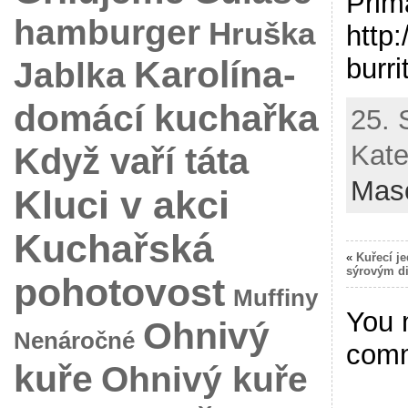
Prim
hamburger
Hruška
http:
Karolína-
burri
Jablka
domácí kuchařka
25. 
Kate
Když vaří táta
Mas
Kluci v akci
Kuchařská
«
Kuřecí j
sýrovým d
pohotovost
Muffiny
You 
Ohnivý
Nenáročné
com
kuře
Ohnivý kuře