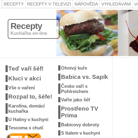
RECEPTY
RECEPTY V TELEVIZI
NÁPOVĚDA
VYHLEDÁVÁNÍ
V
Recepty
Kuchařka on-line
Teď vaří šéf!
Ohnivý kuře
Babica vs. Sapík
Kluci v akci
Česko vaří s
Vše o vaření
Pohlreichem
Rozpal to, šéfe!
Vařte jako šéf
Karolína, domácí
Prostřeno TV
kuchařka
Prima
U Haliny v kuchyni
Babicovy dobroty
Tescoma s chutí
S Italem v kuchyni