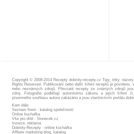
Copyright © 2008-2014
Recepty dobroty-recepty.cz Tipy, triky, názor
Rights Reserved. Publikování nebo další šíření receptů je povoleno, 
nebo neznámých zdrojů. Převzaté
recepty
ze známých zdrojů jsou
zdroj. Fotografie podléhají autorskému zákonu a jejich šíření č
písemného souhlasu autora zakázáno a jsou vlastnictvím portálu
dobr
Kam dále:
Seznam firem - katalog společností
Online kuchařka
Vše pro dítě - Slonecek.cz
Inzerce, reklama
Dobroty-Recepty - online kuchařka
Affliate marketing blog, katalog