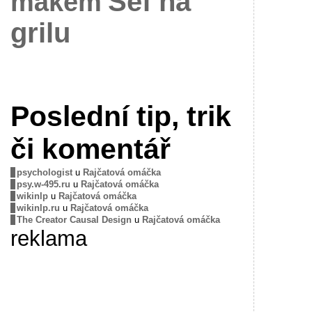
Šéf na
mákem
grilu
Poslední tip, trik
či komentář
psychologist
u
Rajčatová omáčka
psy.w-495.ru
u
Rajčatová omáčka
wikinlp
u
Rajčatová omáčka
wikinlp.ru
u
Rajčatová omáčka
The Creator Causal Design
u
Rajčatová omáčka
reklama