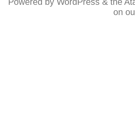
Powered by
WordPress
& the
At
on o