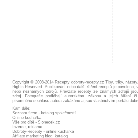
Copyright © 2008-2014
Recepty dobroty-recepty.cz Tipy, triky, názor
Rights Reserved. Publikování nebo další šíření receptů je povoleno, 
nebo neznámých zdrojů. Převzaté
recepty
ze známých zdrojů jsou
zdroj. Fotografie podléhají autorskému zákonu a jejich šíření č
písemného souhlasu autora zakázáno a jsou vlastnictvím portálu
dobr
Kam dále:
Seznam firem - katalog společností
Online kuchařka
Vše pro dítě - Slonecek.cz
Inzerce, reklama
Dobroty-Recepty - online kuchařka
Affliate marketing blog, katalog