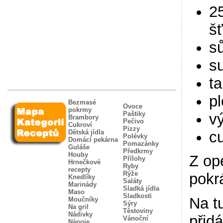
25
š
sů
s
t
pl
Bezmasé
Ovoce
pokrmy
Paštiky
vý
Brambory
Pečivo
Cukroví
Pizzy
c
Dětská jídla
Polévky
Domácí pekárna
Pomazánky
Guláše
Předkrmy
Houby
Z op
Přílohy
Hrnečkové
Ryby
recepty
Rýže
pokr
Knedlíky
Saláty
Marinády
Sladká jídla
Maso
Sladkosti
Na t
Moučníky
Sýry
Na gril
Těstoviny
Nádivky
přid
Vánoční
Nápoje