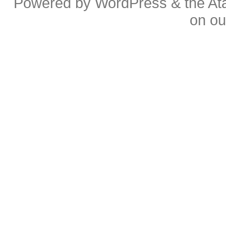
Powered by
WordPress
& the
At
on o