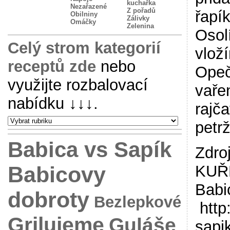
kuchařka
Nezařazené
Z pořadů
řapí
Obilniny
Zálivky
Omáčky
Zelenina
Osol
Celý strom kategorií
vlož
receptů zde
nebo
Opeč
využijte rozbalovací
vaře
nabídku
↓↓↓
.
rajč
petr
Babica vs Sapík
Zdr
Babicovy
KUŘ
Babi
dobroty
Bezlepkové
http
Grilujeme
Guláše
sapi