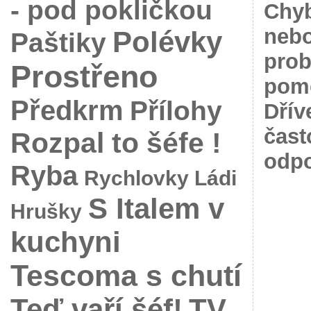
- pod pokličkou
Chyb
nebo
Polévky
Paštiky
prob
Prostřeno
pomo
Předkrm
Přílohy
Dřív
čast
Rozpal to šéfe !
odpo
Ryba
Rychlovky Ládi
S Italem v
Hrušky
kuchyni
Tescoma s chutí
Teď vaří šéf!
TV