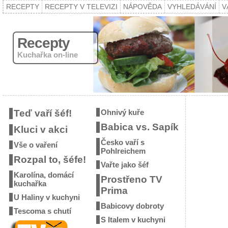
RECEPTY
RECEPTY V TELEVIZI
NÁPOVĚDA
VYHLEDÁVÁNÍ
V
Recepty
Kuchařka on-line
Teď vaří šéf!
Ohnivý kuře
Babica vs. Sapík
Kluci v akci
Česko vaří s
Vše o vaření
Pohlreichem
Rozpal to, šéfe!
Vařte jako šéf
Karolína, domácí
Prostřeno TV
kuchařka
Prima
U Haliny v kuchyni
Babicovy dobroty
Tescoma s chutí
S Italem v kuchyni