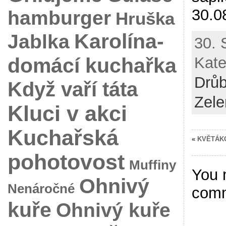
30.0
hamburger
Hruška
Karolína-
Jablka
30. 
domácí kuchařka
Kate
Drůb
Když vaří táta
Zele
Kluci v akci
Kuchařská
«
KVĚTÁK
pohotovost
Muffiny
You 
Ohnivý
Nenáročné
com
kuře
Ohnivý kuře