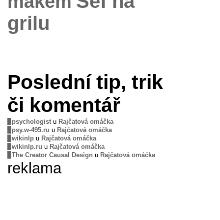
Šéf na
mákem
grilu
Poslední tip, trik
či komentář
psychologist
u
Rajčatová omáčka
psy.w-495.ru
u
Rajčatová omáčka
wikinlp
u
Rajčatová omáčka
wikinlp.ru
u
Rajčatová omáčka
The Creator Causal Design
u
Rajčatová omáčka
reklama