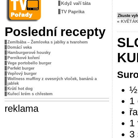
Když vaří táta
TV Paprika
Zkuste vy
«
KVĚTÁ
Poslední recepty
SL
Zemlbába – Žemlovka s jablky a tvarohem
Domácí veka
Hamburgerové housky
KU
Perníkové koření
Vege portobello burger
Perfekt burger
Suro
Vepřový burger
Wellness muffiny z ovesných vloček, banánů a
jablek
½
Krůtí hot dog
Kuřecí krém s chřestem
1
reklama
řa
1 
3