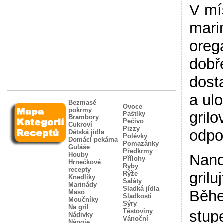
V mí
mari
oreg
dobř
dost
a ul
Bezmasé
Ovoce
pokrmy
gril
Paštiky
Brambory
Pečivo
Cukroví
Pizzy
odpo
Dětská jídla
Polévky
Domácí pekárna
Pomazánky
Guláše
Předkrmy
Houby
Nand
Přílohy
Hrnečkové
Ryby
recepty
grilu
Rýže
Knedlíky
Saláty
Marinády
Sladká jídla
Běhe
Maso
Sladkosti
Moučníky
Sýry
Na gril
Těstoviny
stup
Nádivky
Vánoční
Nápoje