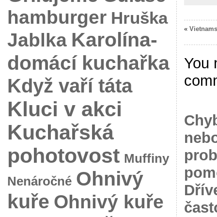
hamburger
Hruška
«
Vietnams
Karolína-
Jablka
domácí kuchařka
You 
com
Když vaří táta
Kluci v akci
Chyb
Kuchařská
nebo
pohotovost
prob
Muffiny
pomo
Ohnivý
Nenáročné
Dřív
kuře
Ohnivý kuře
čast