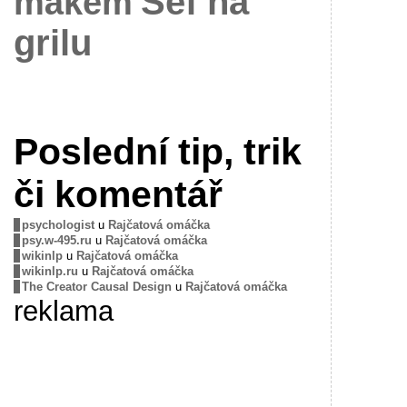
Šéf na
mákem
grilu
Poslední tip, trik
či komentář
psychologist
u
Rajčatová omáčka
psy.w-495.ru
u
Rajčatová omáčka
wikinlp
u
Rajčatová omáčka
wikinlp.ru
u
Rajčatová omáčka
The Creator Causal Design
u
Rajčatová omáčka
reklama