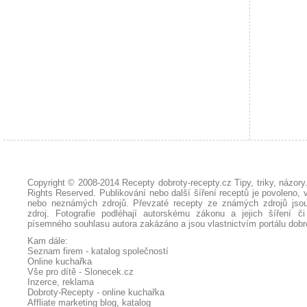
Copyright © 2008-2014
Recepty dobroty-recepty.cz Tipy, triky, názor
Rights Reserved. Publikování nebo další šíření receptů je povoleno, 
nebo neznámých zdrojů. Převzaté
recepty
ze známých zdrojů jsou
zdroj. Fotografie podléhají autorskému zákonu a jejich šíření č
písemného souhlasu autora zakázáno a jsou vlastnictvím portálu
dobr
Kam dále:
Seznam firem - katalog společností
Online kuchařka
Vše pro dítě - Slonecek.cz
Inzerce, reklama
Dobroty-Recepty - online kuchařka
Affliate marketing blog, katalog