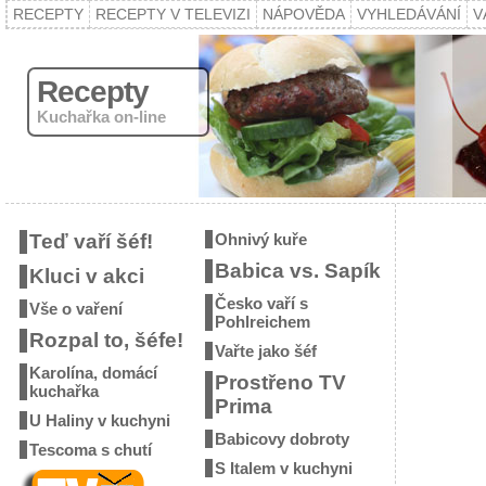
RECEPTY
RECEPTY V TELEVIZI
NÁPOVĚDA
VYHLEDÁVÁNÍ
V
Recepty
Kuchařka on-line
Teď vaří šéf!
Ohnivý kuře
Babica vs. Sapík
Kluci v akci
Česko vaří s
Vše o vaření
Pohlreichem
Rozpal to, šéfe!
Vařte jako šéf
Karolína, domácí
Prostřeno TV
kuchařka
Prima
U Haliny v kuchyni
Babicovy dobroty
Tescoma s chutí
S Italem v kuchyni