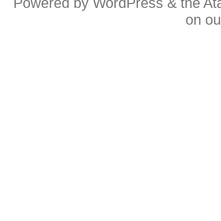
Powered by
WordPress
& the
At
on o