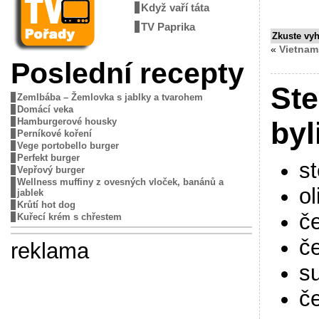
Když vaří táta
TV Paprika
Zkuste vy
«
Vietnam
Poslední recepty
Ste
Zemlbába – Žemlovka s jablky a tvarohem
Domácí veka
Hamburgerové housky
byl
Perníkové koření
Vege portobello burger
Perfekt burger
s
Vepřový burger
Wellness muffiny z ovesných vloček, banánů a
ol
jablek
Krůtí hot dog
č
Kuřecí krém s chřestem
č
reklama
s
č