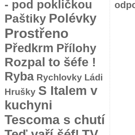
- pod pokličkou
odpo
Polévky
Paštiky
Prostřeno
Předkrm
Přílohy
Rozpal to šéfe !
Ryba
Rychlovky Ládi
S Italem v
Hrušky
kuchyni
Tescoma s chutí
Teď vaří šéf!
TV