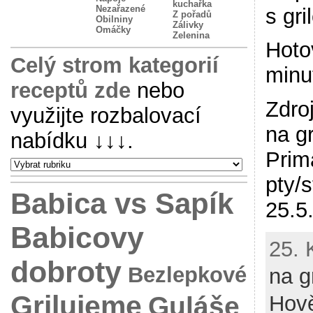
kuchařka
Nezařazené
s gr
Z pořadů
Obilniny
Zálivky
Omáčky
Zelenina
Hoto
Celý strom kategorií
minu
receptů zde
nebo
Zdro
využijte rozbalovací
na gr
nabídku
↓↓↓
.
Prim
pty/
Babica vs Sapík
25.5
Babicovy
25. 
dobroty
Bezlepkové
na g
Grilujeme
Guláše
Hov