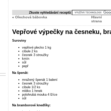
Zkuste vyhledávání receptů
«
Ořechová bábovka
Hlavní
strana
Vepřové výpečky na česneku, br
Suroviny
vepřové plecko 1 kg
cibule 2 ks
česnek 3 stroužky
kmín
sůl
pepř
Na špenát:
mražený špenát 1 balení
česnek 3 stroužky
cibule 1/2 ks
mléko 1 hrnek
polohrubá mouka 4 lžíce
sůl
Na bramborové knedlíky: