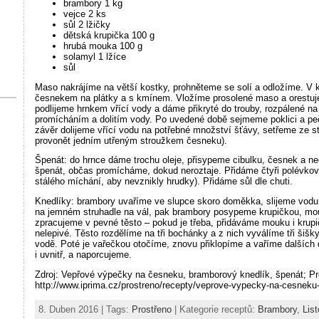
brambory 1 kg
vejce 2 ks
sůl 2 lžičky
dětská krupička 100 g
hrubá mouka 100 g
solamyl 1 lžíce
sůl
Maso nakrájíme na větší kostky, prohněteme se solí a odložíme. V ka
česnekem na plátky a s kmínem. Vložíme prosolené maso a orestuje
podlijeme hrnkem vřící vody a dáme přikryté do trouby, rozpálené 
promícháním a dolitím vody. Po uvedené době sejmeme poklici a peč
závěr dolijeme vřící vodu na potřebné množství šťávy, setřeme ze
provonět jedním utřeným stroužkem česneku).
Špenát: do hrnce dáme trochu oleje, přisypeme cibulku, česnek a n
špenát, občas promícháme, dokud neroztaje. Přidáme čtyři polévko
stálého míchání, aby nevznikly hrudky). Přidáme sůl dle chuti.
Knedlíky: brambory uvaříme ve slupce skoro doměkka, slijeme vodu
na jemném struhadle na vál, pak brambory posypeme krupičkou, mo
zpracujeme v pevné těsto – pokud je třeba, přidáváme mouku i krup
nelepivé. Těsto rozdělíme na tři bochánky a z nich vyválíme tři šiš
vodě. Poté je vařečkou otočíme, znovu přiklopíme a vaříme dalších 
i uvnitř, a naporcujeme.
Zdroj: Vepřové výpečky na česneku, bramborový knedlík, špenát; P
http://www.iprima.cz/prostreno/recepty/veprove-vypecky-na-cesneku
8. Duben 2016 | Tags:
Prostřeno
| Kategorie receptů:
Brambory
,
Lis