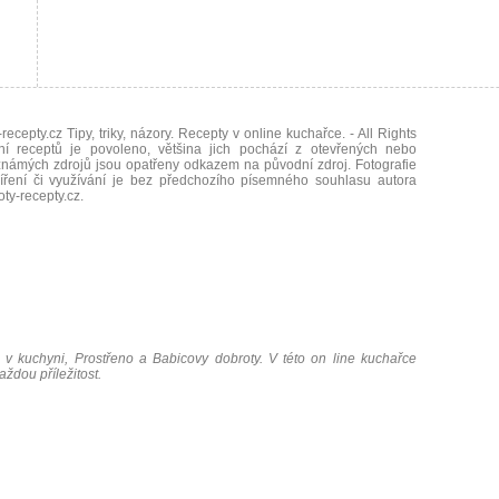
recepty.cz Tipy, triky, názory. Recepty v online kuchařce.
- All Rights
ní receptů je povoleno, většina jich pochází z otevřených nebo
námých zdrojů jsou opatřeny odkazem na původní zdroj. Fotografie
íření či využívání je bez předchozího písemného souhlasu autora
oty-recepty.cz
.
 v kuchyni, Prostřeno a Babicovy dobroty. V této on line kuchařce
ždou příležitost.