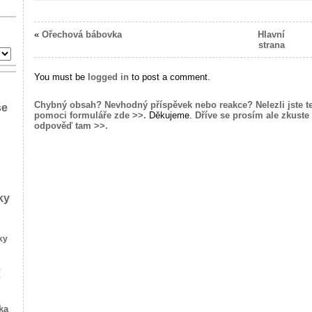
«
Ořechová bábovka
Hlavní
strana
You must be
logged in
to post a comment.
Chybný obsah? Nevhodný příspěvek nebo reakce? Nelezli jste t
še
pomoci formuláře zde >>.
Děkujeme.
Dříve se prosím ale zkuste 
odpověď tam >>.
ky
ky
!
ka