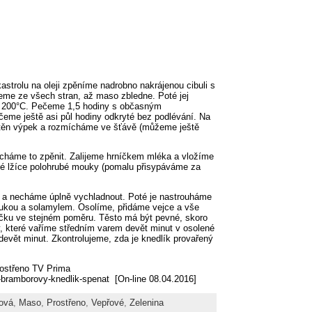
strolu na oleji zpěníme nadrobno nakrájenou cibuli s
me ze všech stran, až maso zbledne. Poté jej
na 200°C. Pečeme 1,5 hodiny s občasným
eme ještě asi půl hodiny odkryté bez podlévání. Na
 stěn výpek a rozmícháme ve šťávě (můžeme ještě
echáme to zpěnit. Zalijeme hrníčkem mléka a vložíme
vé lžíce polohrubé mouky (pomalu přisypáváme za
 a necháme úplně vychladnout. Poté je nastrouháme
ukou a solamylem. Osolíme, přidáme vejce a vše
ičku ve stejném poměru. Těsto má být pevné, skoro
ky, které vaříme středním varem devět minut v osolené
devět minut. Zkontrolujeme, zda je knedlík provařený
rostřeno TV Prima
-bramborovy-knedlik-spenat [On-line 08.04.2016]
tová
,
Maso
,
Prostřeno
,
Vepřové
,
Zelenina