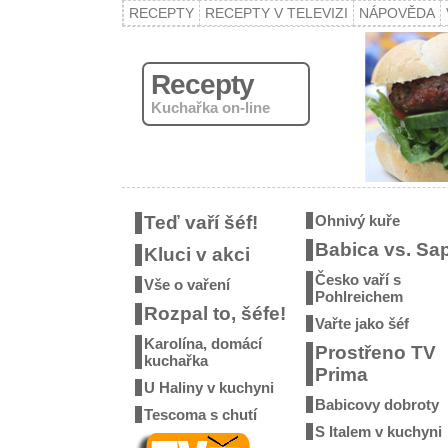
RECEPTY
RECEPTY V TELEVIZI
NÁPOVĚDA
Recepty
Kuchařka on-line
Teď vaří šéf!
Ohnivý kuře
Babica vs. Sa
Kluci v akci
Česko vaří s
Vše o vaření
Pohlreichem
Rozpal to, šéfe!
Vařte jako šéf
Karolína, domácí
Prostřeno TV
kuchařka
Prima
U Haliny v kuchyni
Babicovy dobroty
Tescoma s chutí
S Italem v kuchyni