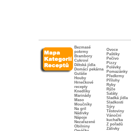
Bezmasé
Ovoce
pokrmy
Paštiky
Brambory
Pečivo
Cukroví
Pizzy
Dětská jídla
Polévky
Domácí pekárna
Pomazánky
Guláše
Předkrmy
Houby
Přílohy
Hrnečkové
Ryby
recepty
Rýže
Knedlíky
Saláty
Marinády
Sladká jídla
Maso
Sladkosti
Moučníky
Sýry
Na gril
Těstoviny
Nádivky
Vánoční
Nápoje
kuchařka
Nezařazené
Z pořadů
Obilniny
Zálivky
Omáčky