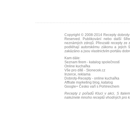
Copyright © 2008-2014
Recepty dobroty-
Reserved. Publikování nebo další šíře
neznámých zdrojů. Převzaté
recepty
ze z
podléhají autorskému zákonu a jejich š
zakázáno a jsou vlastnictvím portálu
dobr
Kam dále:
Seznam firem - katalog společností
Online kuchařka
Vše pro dítě - Slonecek.cz
Inzerce, reklama
Dobroty-Recepty - online kuchařka
Affliate marketing blog, katalog
Google+
Česko vaří s Pohlreichem
Recepty z pořadů Kluci v akci, S Italem
naleznete mnoho receptů vhodných pro ka