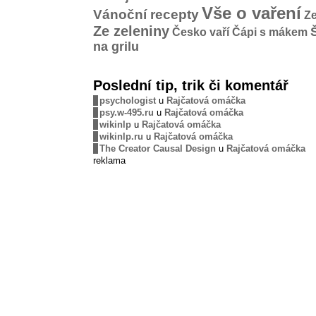
Vše o vaření
Vánoční recepty
Ze
Ze zeleniny
Česko vaří
Čápi s mákem
na grilu
Poslední tip, trik či komentář
psychologist
u
Rajčatová omáčka
psy.w-495.ru
u
Rajčatová omáčka
wikinlp
u
Rajčatová omáčka
wikinlp.ru
u
Rajčatová omáčka
The Creator Causal Design
u
Rajčatová omáčka
reklama