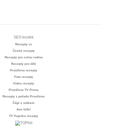
SEO koutek
Recepty cz
České recepty
Recepty pro celou rodinu
Recepty pro děti
Prostřeno recepty
Foto recepty
Videa recepty
Prostřeno TV Prima
Recepty z pořadu Prostřeno
Čápi s mákem
Ano šéfe!
TV Paprika recepty