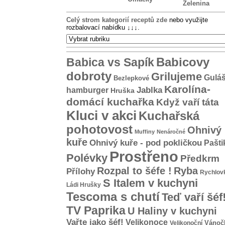
Zelenina
Celý strom kategorií receptů zde
nebo využijte
rozbalovací nabídku
↓↓↓
.
Babicovy
Babica vs Sapík
dobroty
Grilujeme
Gulá
Bezlepkové
Karolína-
hamburger
Jablka
Hruška
domácí kuchařka
Když vaří táta
Kluci v akci
Kuchařská
pohotovost
Ohnivý
Muffiny
Nenáročné
kuře
Ohnivý kuře - pod pokličkou
Pašti
Prostřeno
Polévky
Předkrm
Rozpal to šéfe !
Ryba
Přílohy
Rychlov
S Italem v kuchyni
Ládi Hrušky
Tescoma s chutí
Teď vaří šéf
TV Paprika
U Haliny v kuchyni
Vařte jako šéf!
Velikonoce
Vánoč
Velikonoční