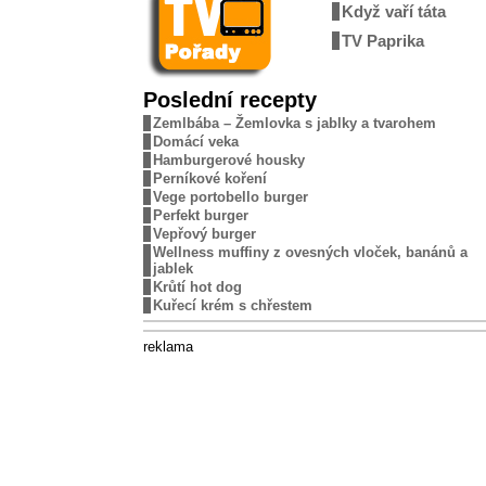
Když vaří táta
TV Paprika
Poslední recepty
Zemlbába – Žemlovka s jablky a tvarohem
Domácí veka
Hamburgerové housky
Perníkové koření
Vege portobello burger
Perfekt burger
Vepřový burger
Wellness muffiny z ovesných vloček, banánů a
jablek
Krůtí hot dog
Kuřecí krém s chřestem
reklama