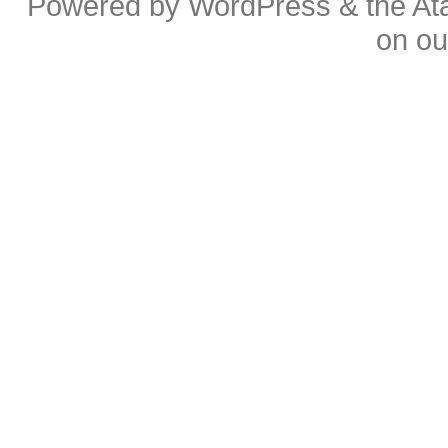
Powered by
WordPress
& the
At
on o