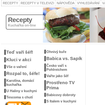
RECEPTY
RECEPTY V TELEVIZI
NÁPOVĚDA
VYHLEDÁVÁNÍ
V
Recepty
Kuchařka on-line
Teď vaří šéf!
Ohnivý kuře
Babica vs. Sapík
Kluci v akci
Česko vaří s
Vše o vaření
Pohlreichem
Rozpal to, šéfe!
Vařte jako šéf
Karolína, domácí
Prostřeno TV
kuchařka
Prima
U Haliny v kuchyni
Babicovy dobroty
Tescoma s chutí
S Italem v kuchyni