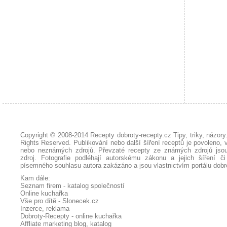
Copyright © 2008-2014
Recepty dobroty-recepty.cz Tipy, triky, názor
Rights Reserved. Publikování nebo další šíření receptů je povoleno, 
nebo neznámých zdrojů. Převzaté
recepty
ze známých zdrojů jsou
zdroj. Fotografie podléhají autorskému zákonu a jejich šíření č
písemného souhlasu autora zakázáno a jsou vlastnictvím portálu
dobr
Kam dále:
Seznam firem - katalog společností
Online kuchařka
Vše pro dítě - Slonecek.cz
Inzerce, reklama
Dobroty-Recepty - online kuchařka
Affliate marketing blog, katalog