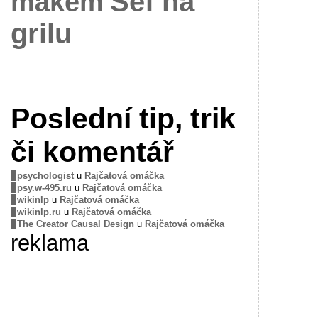
Šéf na
mákem
grilu
Poslední tip, trik
či komentář
psychologist
u
Rajčatová omáčka
psy.w-495.ru
u
Rajčatová omáčka
wikinlp
u
Rajčatová omáčka
wikinlp.ru
u
Rajčatová omáčka
The Creator Causal Design
u
Rajčatová omáčka
reklama