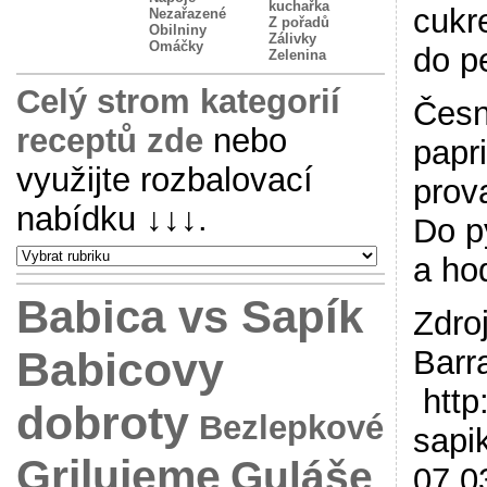
kuchařka
cukr
Nezařazené
Z pořadů
Obilniny
Zálivky
Omáčky
do p
Zelenina
Celý strom kategorií
Česn
receptů zde
nebo
papr
využijte rozbalovací
prov
nabídku
↓↓↓
.
Do p
a ho
Babica vs Sapík
Zdro
Babicovy
Barr
http
dobroty
Bezlepkové
sapi
Grilujeme
Guláše
07.0