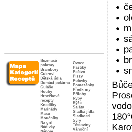
č
ol
m
s
p
b
Bezmasé
Ovoce
pokrmy
Paštiky
s
Brambory
Pečivo
Cukroví
Pizzy
Dětská jídla
Polévky
Bůče
Domácí pekárna
Pomazánky
Guláše
Předkrmy
Houby
Pros
Přílohy
Hrnečkové
Ryby
recepty
Rýže
vodo
Knedlíky
Saláty
Marinády
Sladká jídla
Maso
180°
Sladkosti
Moučníky
Sýry
Na gril
Karo
Těstoviny
Nádivky
Vánoční
Nápoje