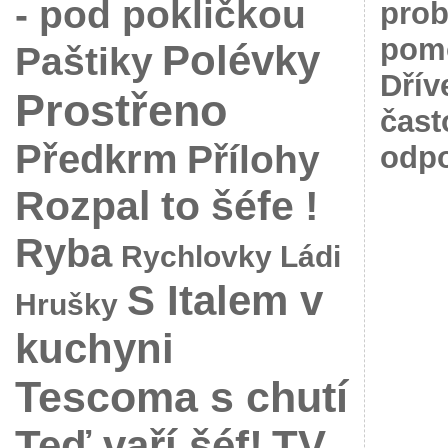
- pod pokličkou
prob
pomo
Polévky
Paštiky
Dřív
Prostřeno
čast
Předkrm
Přílohy
odpo
Rozpal to šéfe !
Ryba
Rychlovky Ládi
S Italem v
Hrušky
kuchyni
Tescoma s chutí
Teď vaří šéf!
TV