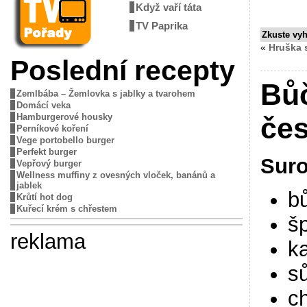
Když vaří táta
TV Paprika
Zkuste vy
«
Hruška 
Poslední recepty
Bů
Zemlbába – Žemlovka s jablky a tvarohem
Domácí veka
Hamburgerové housky
če
Perníkové koření
Vege portobello burger
Perfekt burger
Suro
Vepřový burger
Wellness muffiny z ovesných vloček, banánů a
jablek
b
Krůtí hot dog
Kuřecí krém s chřestem
š
reklama
k
sů
ch