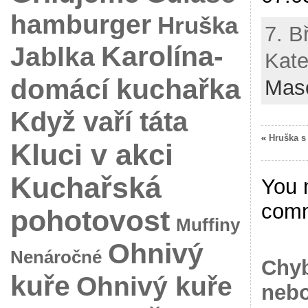
hamburger
Hruška
7. B
Karolína-
Jablka
Kate
domácí kuchařka
Mas
Když vaří táta
«
Hruška s
Kluci v akci
Kuchařská
You 
com
pohotovost
Muffiny
Ohnivý
Nenáročné
Chyb
kuře
Ohnivý kuře
nebo