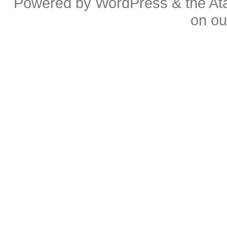
Powered by
WordPress
& the
At
on o