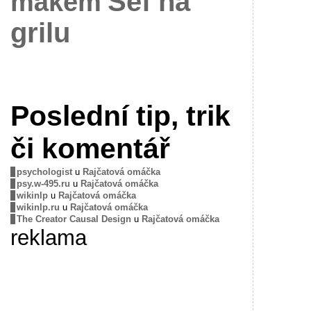
Šéf na
mákem
grilu
Poslední tip, trik
či komentář
psychologist
u
Rajčatová omáčka
psy.w-495.ru
u
Rajčatová omáčka
wikinlp
u
Rajčatová omáčka
wikinlp.ru
u
Rajčatová omáčka
The Creator Causal Design
u
Rajčatová omáčka
reklama