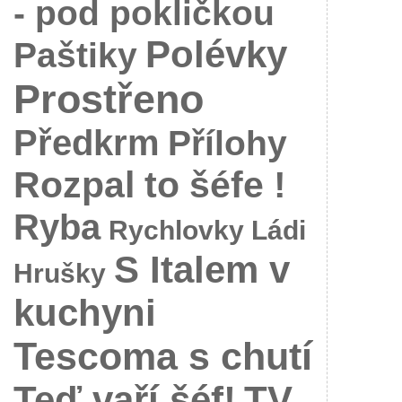
- pod pokličkou
Polévky
Paštiky
Prostřeno
Předkrm
Přílohy
Rozpal to šéfe !
Ryba
Rychlovky Ládi
S Italem v
Hrušky
kuchyni
Tescoma s chutí
Teď vaří šéf!
TV