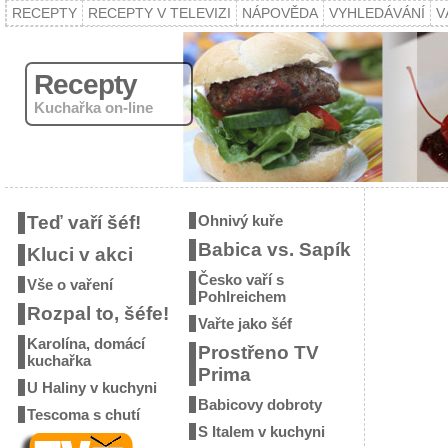
RECEPTY
RECEPTY V TELEVIZI
NÁPOVĚDA
VYHLEDÁVÁNÍ
V
Recepty
Kuchařka on-line
Teď vaří šéf!
Ohnivý kuře
Babica vs. Sapík
Kluci v akci
Česko vaří s
Vše o vaření
Pohlreichem
Rozpal to, šéfe!
Vařte jako šéf
Karolína, domácí
Prostřeno TV
kuchařka
Prima
U Haliny v kuchyni
Babicovy dobroty
Tescoma s chutí
S Italem v kuchyni