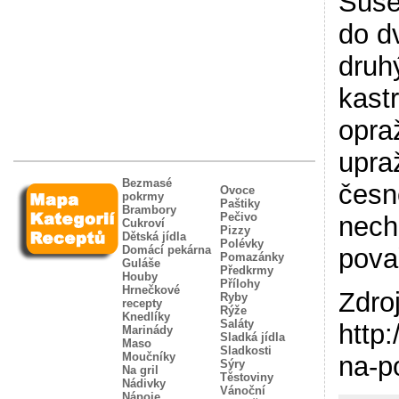
Suše
do dv
druh
kast
opra
upra
Bezmasé
česn
Ovoce
pokrmy
Paštiky
Brambory
Pečivo
nech
Cukroví
Pizzy
Dětská jídla
Polévky
Domácí pekárna
povař
Pomazánky
Guláše
Předkrmy
Houby
Přílohy
Hrnečkové
Zdro
Ryby
recepty
Rýže
Knedlíky
Saláty
http
Marinády
Sladká jídla
Maso
Sladkosti
Moučníky
na-p
Sýry
Na gril
Těstoviny
Nádivky
Vánoční
Nápoje