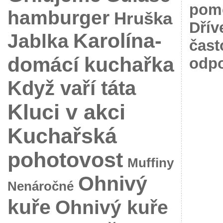
pomo
hamburger
Hruška
Dřív
Karolína-
Jablka
čast
domácí kuchařka
odpo
Když vaří táta
Kluci v akci
Kuchařská
pohotovost
Muffiny
Ohnivý
Nenáročné
kuře
Ohnivý kuře