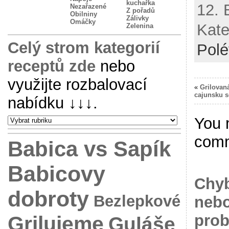
kuchařka
12. 
Nezařazené
Z pořadů
Obilniny
Zálivky
Omáčky
Kate
Zelenina
Celý strom kategorií
Polé
receptů zde
nebo
využijte rozbalovací
«
Grilovan
cajunsku 
nabídku
↓↓↓
.
You 
com
Babica vs Sapík
Babicovy
Chyb
dobroty
Bezlepkové
nebo
Grilujeme
prob
Guláše