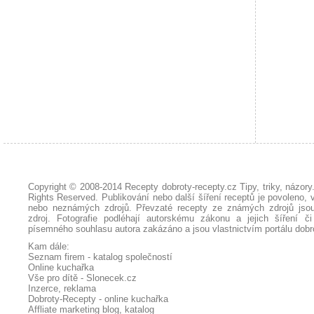
Copyright © 2008-2014
Recepty dobroty-recepty.cz Tipy, triky, názor
Rights Reserved. Publikování nebo další šíření receptů je povoleno, 
nebo neznámých zdrojů. Převzaté
recepty
ze známých zdrojů jsou
zdroj. Fotografie podléhají autorskému zákonu a jejich šíření č
písemného souhlasu autora zakázáno a jsou vlastnictvím portálu
dobr
Kam dále:
Seznam firem - katalog společností
Online kuchařka
Vše pro dítě - Slonecek.cz
Inzerce, reklama
Dobroty-Recepty - online kuchařka
Affliate marketing blog, katalog