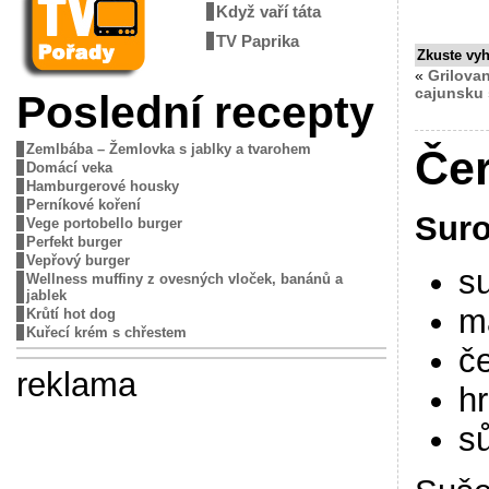
Když vaří táta
TV Paprika
Zkuste vy
«
Grilova
cajunsku
Poslední recepty
Zemlbába – Žemlovka s jablky a tvarohem
Čer
Domácí veka
Hamburgerové housky
Perníkové koření
Suro
Vege portobello burger
Perfekt burger
Vepřový burger
s
Wellness muffiny z ovesných vloček, banánů a
jablek
m
Krůtí hot dog
Kuřecí krém s chřestem
č
reklama
hr
sů