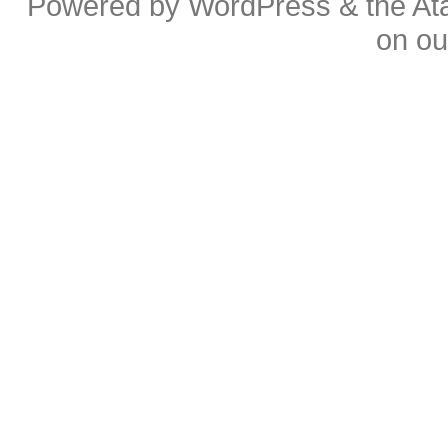
Powered by
WordPress
& the
At
on o