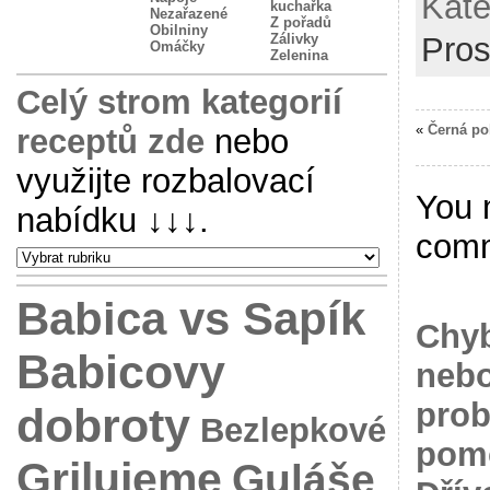
Kate
kuchařka
Nezařazené
Z pořadů
Obilniny
Zálivky
Pros
Omáčky
Zelenina
Celý strom kategorií
«
Černá po
receptů zde
nebo
využijte rozbalovací
You 
nabídku
↓↓↓
.
com
Babica vs Sapík
Chyb
Babicovy
nebo
prob
dobroty
Bezlepkové
pomo
Grilujeme
Guláše