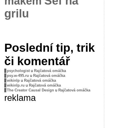
Šéf na
mákem
grilu
Poslední tip, trik
či komentář
psychologist
u
Rajčatová omáčka
psy.w-495.ru
u
Rajčatová omáčka
wikinlp
u
Rajčatová omáčka
wikinlp.ru
u
Rajčatová omáčka
The Creator Causal Design
u
Rajčatová omáčka
reklama