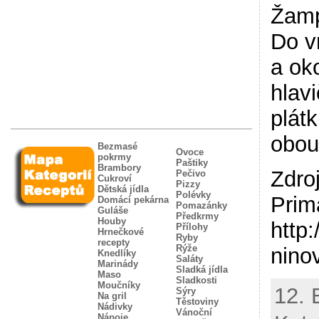
Žamp
Do v
a ok
hlav
plát
obou
Bezmasé
Ovoce
pokrmy
Paštiky
Brambory
Zdro
Pečivo
Cukroví
Pizzy
Dětská jídla
Polévky
Prim
Domácí pekárna
Pomazánky
Guláše
Předkrmy
Houby
http
Přílohy
Hrnečkové
Ryby
recepty
Rýže
nino
Knedlíky
Saláty
Marinády
Sladká jídla
Maso
Sladkosti
Moučníky
12. 
Sýry
Na gril
Těstoviny
Nádivky
Vánoční
Nápoje