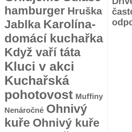
Dřív
hamburger
Hruška
čast
Karolína-
odpo
Jablka
domácí kuchařka
Když vaří táta
Kluci v akci
Kuchařská
pohotovost
Muffiny
Ohnivý
Nenáročné
kuře
Ohnivý kuře