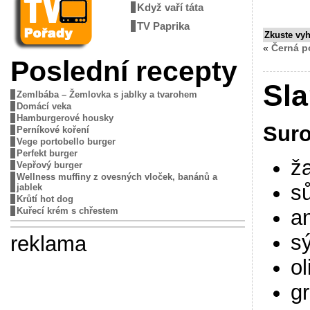
Když vaří táta
TV Paprika
Zkuste vy
«
Černá p
Poslední recepty
Sla
Zemlbába – Žemlovka s jablky a tvarohem
Domácí veka
Hamburgerové housky
Suro
Perníkové koření
Vege portobello burger
Perfekt burger
ž
Vepřový burger
Wellness muffiny z ovesných vloček, banánů a
sů
jablek
Krůtí hot dog
an
Kuřecí krém s chřestem
sý
reklama
ol
gr