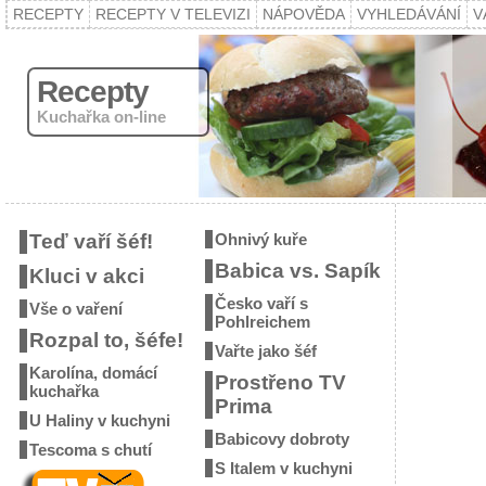
RECEPTY
RECEPTY V TELEVIZI
NÁPOVĚDA
VYHLEDÁVÁNÍ
V
Recepty
Kuchařka on-line
Teď vaří šéf!
Ohnivý kuře
Babica vs. Sapík
Kluci v akci
Česko vaří s
Vše o vaření
Pohlreichem
Rozpal to, šéfe!
Vařte jako šéf
Karolína, domácí
Prostřeno TV
kuchařka
Prima
U Haliny v kuchyni
Babicovy dobroty
Tescoma s chutí
S Italem v kuchyni