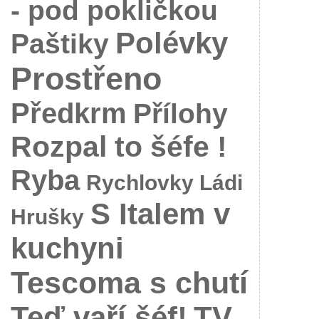
- pod pokličkou
Polévky
Paštiky
Prostřeno
Předkrm
Přílohy
Rozpal to šéfe !
Ryba
Rychlovky Ládi
S Italem v
Hrušky
kuchyni
Tescoma s chutí
Teď vaří šéf!
TV