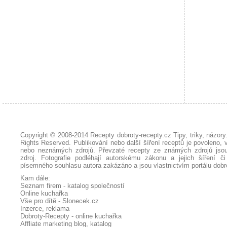
Copyright © 2008-2014
Recepty dobroty-recepty.cz Tipy, triky, názor
Rights Reserved. Publikování nebo další šíření receptů je povoleno, 
nebo neznámých zdrojů. Převzaté
recepty
ze známých zdrojů jsou
zdroj. Fotografie podléhají autorskému zákonu a jejich šíření č
písemného souhlasu autora zakázáno a jsou vlastnictvím portálu
dobr
Kam dále:
Seznam firem - katalog společností
Online kuchařka
Vše pro dítě - Slonecek.cz
Inzerce, reklama
Dobroty-Recepty - online kuchařka
Affliate marketing blog, katalog