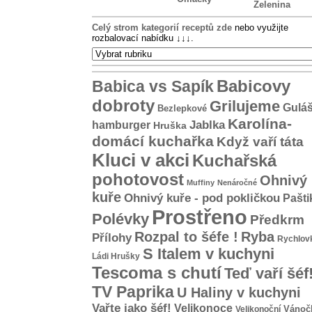
Zelenina
Celý strom kategorií receptů zde
nebo využijte
rozbalovací nabídku
↓↓↓
.
Babicovy
Babica vs Sapík
dobroty
Grilujeme
Gulá
Bezlepkové
Karolína-
hamburger
Jablka
Hruška
domácí kuchařka
Když vaří táta
Kluci v akci
Kuchařská
pohotovost
Ohnivý
Muffiny
Nenáročné
kuře
Ohnivý kuře - pod pokličkou
Pašti
Prostřeno
Polévky
Předkrm
Rozpal to šéfe !
Ryba
Přílohy
Rychlov
S Italem v kuchyni
Ládi Hrušky
Tescoma s chutí
Teď vaří šéf
TV Paprika
U Haliny v kuchyni
Vařte jako šéf!
Velikonoce
Vánoč
Velikonoční