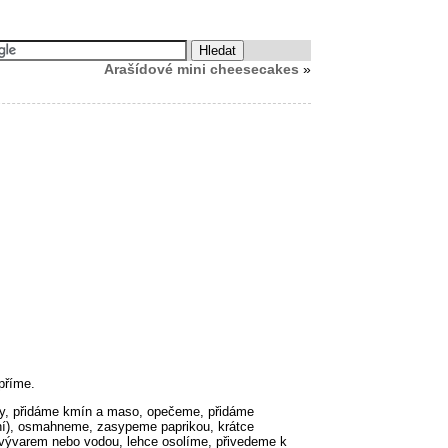
Arašídové mini cheesecakes
»
příme.
vy, přidáme kmín a maso, opečeme, přidáme
ní), osmahneme, zasypeme paprikou, krátce
ývarem nebo vodou, lehce osolíme, přivedeme k