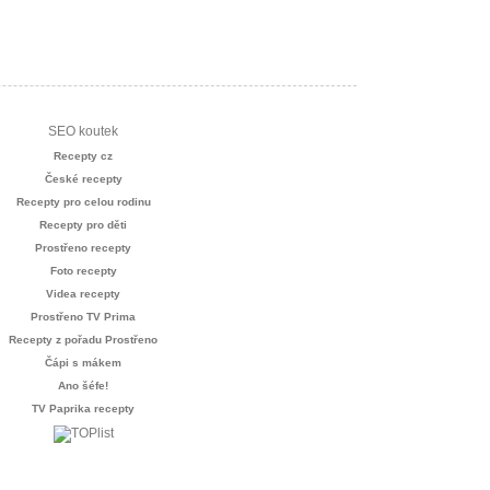
SEO koutek
Recepty cz
České recepty
Recepty pro celou rodinu
Recepty pro děti
Prostřeno recepty
Foto recepty
Videa recepty
Prostřeno TV Prima
Recepty z pořadu Prostřeno
Čápi s mákem
Ano šéfe!
TV Paprika recepty