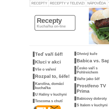
RECEPTY
RECEPTY V TELEVIZI
NÁPOVĚDA
Recepty
Kuchařka on-line
Teď vaří šéf!
Ohnivý kuře
Babica vs. Sa
Kluci v akci
Česko vaří s
Vše o vaření
Pohlreichem
Rozpal to, šéfe!
Vařte jako šéf
Karolína, domácí
Prostřeno TV
kuchařka
Prima
U Haliny v kuchyni
Babicovy dobroty
Tescoma s chutí
S Italem v kuchyni