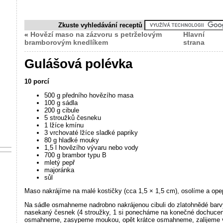
Zkuste vyhledávání receptů
«
Hovězí maso na zázvoru s petrželovým
Hlavní
bramborovým knedlíkem
strana
Gulášová polévka
10 porcí
500 g předního hovězího masa
100 g sádla
200 g cibule
5 stroužků česneku
1 lžíce kmínu
3 vrchovaté lžíce sladké papriky
80 g hladké mouky
1,5 l hovězího vývaru nebo vody
700 g brambor typu B
mletý pepř
majoránka
sůl
Maso nakrájíme na malé kostičky (cca 1,5 × 1,5 cm), osolíme a ope
Na sádle osmahneme nadrobno nakrájenou cibuli do zlatohnědé bar
nasekaný česnek (4 stroužky, 1 si ponecháme na konečné dochuce
osmahneme, zasypeme moukou, opět krátce osmahneme, zalijeme v