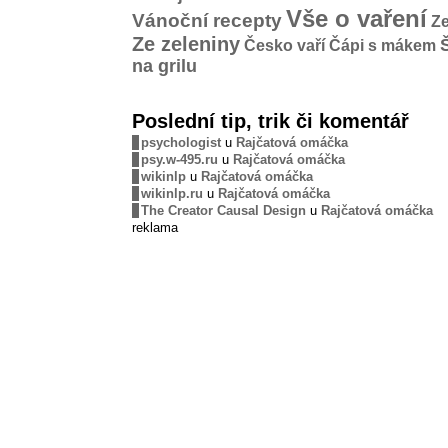
Vše o vaření
Vánoční recepty
Ze
Ze zeleniny
Česko vaří
Čápi s mákem
na grilu
Poslední tip, trik či komentář
psychologist
u
Rajčatová omáčka
psy.w-495.ru
u
Rajčatová omáčka
wikinlp
u
Rajčatová omáčka
wikinlp.ru
u
Rajčatová omáčka
The Creator Causal Design
u
Rajčatová omáčka
reklama