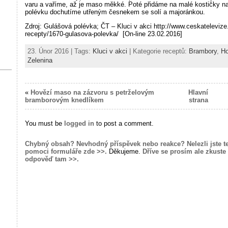
varu a vaříme, až je maso měkké. Poté přidáme na malé kostičky n
polévku dochutíme utřeným česnekem se solí a majoránkou.
Zdroj: Gulášová polévka; ČT – Kluci v akci http://www.ceskateleviz
recepty/1670-gulasova-polevka/ [On-line 23.02.2016]
23. Únor 2016 | Tags:
Kluci v akci
| Kategorie receptů:
Brambory
,
Ho
Zelenina
«
Hovězí maso na zázvoru s petrželovým
Hlavní
bramborovým knedlíkem
strana
You must be
logged in
to post a comment.
Chybný obsah? Nevhodný příspěvek nebo reakce? Nelezli jste t
pomoci formuláře zde >>.
Děkujeme.
Dříve se prosím ale zkuste 
odpověď tam >>.