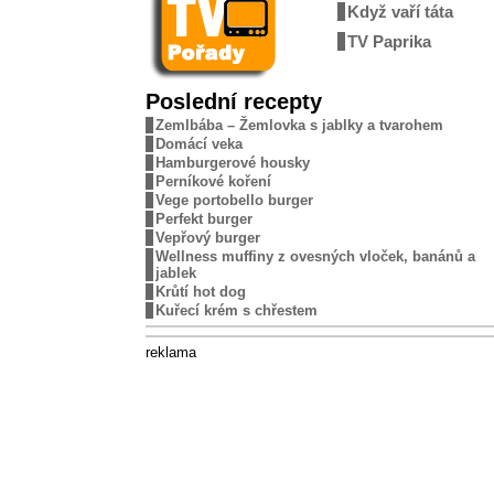
Když vaří táta
TV Paprika
Poslední recepty
Zemlbába – Žemlovka s jablky a tvarohem
Domácí veka
Hamburgerové housky
Perníkové koření
Vege portobello burger
Perfekt burger
Vepřový burger
Wellness muffiny z ovesných vloček, banánů a
jablek
Krůtí hot dog
Kuřecí krém s chřestem
reklama