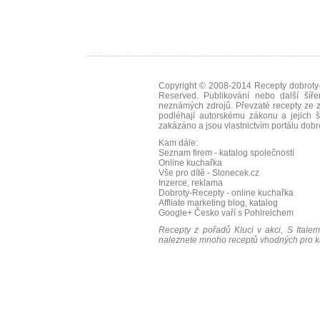
Copyright © 2008-2014
Recepty dobroty-
Reserved. Publikování nebo další šíře
neznámých zdrojů. Převzaté
recepty
ze z
podléhají autorskému zákonu a jejich š
zakázáno a jsou vlastnictvím portálu
dobr
Kam dále:
Seznam firem - katalog společností
Online kuchařka
Vše pro dítě - Slonecek.cz
Inzerce, reklama
Dobroty-Recepty - online kuchařka
Affliate marketing blog, katalog
Google+
Česko vaří s Pohlreichem
Recepty z pořadů Kluci v akci, S Italem
naleznete mnoho receptů vhodných pro ka