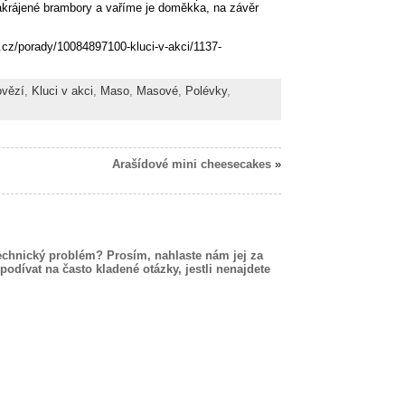
akrájené brambory a vaříme je doměkka, na závěr
e.cz/porady/10084897100-kluci-v-akci/1137-
vězí
,
Kluci v akci
,
Maso
,
Masové
,
Polévky
,
Arašídové mini cheesecakes
»
echnický problém? Prosím, nahlaste nám jej za
podívat na často kladené otázky, jestli nenajdete