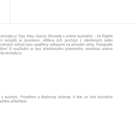
recepty.cz Tipy, triky, názory. Recepty v online kuchařce.
- All Rights
ní receptů je povoleno, většina jich pochází z otevřených nebo
námých zdrojů jsou opatřeny odkazem na původní zdroj. Fotografie
íření či využívání je bez předchozího písemného souhlasu autora
oty-recepty.cz
.
 v kuchyni, Prostřeno a Babicovy dobroty. V této on line kuchařce
ždou příležitost.