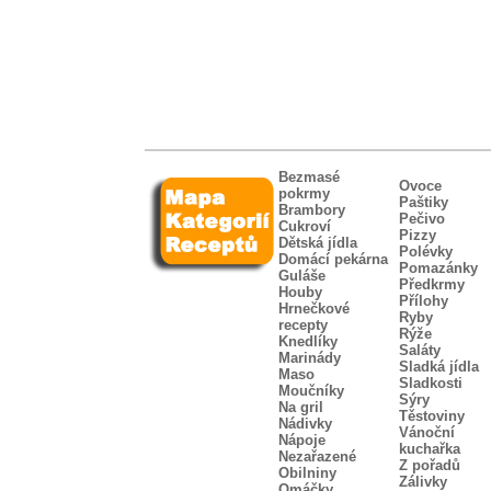
Bezmasé
Ovoce
pokrmy
Paštiky
Brambory
Pečivo
Cukroví
Pizzy
Dětská jídla
Polévky
Domácí pekárna
Pomazánky
Guláše
Předkrmy
Houby
Přílohy
Hrnečkové
Ryby
recepty
Rýže
Knedlíky
Saláty
Marinády
Sladká jídla
Maso
Sladkosti
Moučníky
Sýry
Na gril
Těstoviny
Nádivky
Vánoční
Nápoje
kuchařka
Nezařazené
Z pořadů
Obilniny
Zálivky
Omáčky