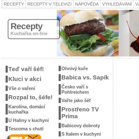
RECEPTY
RECEPTY V TELEVIZI
NÁPOVĚDA
VYHLEDÁVÁNÍ
V
Recepty
Kuchařka on-line
Teď vaří šéf!
Ohnivý kuře
Babica vs. Sapík
Kluci v akci
Česko vaří s
Vše o vaření
Pohlreichem
Rozpal to, šéfe!
Vařte jako šéf
Karolína, domácí
Prostřeno TV
kuchařka
Prima
U Haliny v kuchyni
Babicovy dobroty
Tescoma s chutí
S Italem v kuchyni