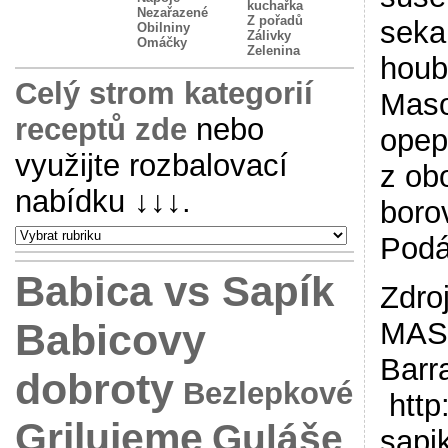
kuchařka
Nezařazené
Z pořadů
seka
Obilniny
Zálivky
Omáčky
Zelenina
houb
Celý strom kategorií
Maso
receptů zde
nebo
opep
využijte rozbalovací
z ob
nabídku
↓↓↓
.
boro
Podá
Babica vs Sapík
Zdr
Babicovy
MAS
Barr
dobroty
Bezlepkové
http
Grilujeme
Guláše
sapi