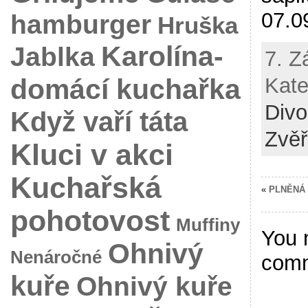
07.0
hamburger
Hruška
Karolína-
Jablka
7. Z
domácí kuchařka
Kate
Divo
Když vaří táta
Zvěř
Kluci v akci
Kuchařská
«
PLNĚNÁ 
pohotovost
Muffiny
You 
Ohnivý
Nenáročné
com
kuře
Ohnivý kuře