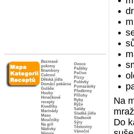
m
d
m
s
sů
m
Bezmasé
s
Ovoce
pokrmy
Paštiky
Brambory
ol
Pečivo
Cukroví
Pizzy
Dětská jídla
Polévky
p
Domácí pekárna
Pomazánky
Guláše
Předkrmy
Houby
Přílohy
Hrnečkové
Na m
Ryby
recepty
Rýže
Knedlíky
mraž
Saláty
Marinády
Sladká jídla
Maso
Sladkosti
Do k
Moučníky
Sýry
Na gril
Těstoviny
Nádivky
suše
Vánoční
Nápoje