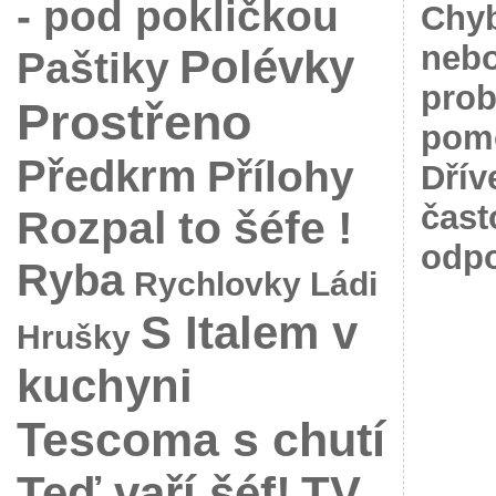
- pod pokličkou
Chyb
nebo
Polévky
Paštiky
prob
Prostřeno
pomo
Předkrm
Přílohy
Dřív
čast
Rozpal to šéfe !
odpo
Ryba
Rychlovky Ládi
S Italem v
Hrušky
kuchyni
Tescoma s chutí
Teď vaří šéf!
TV