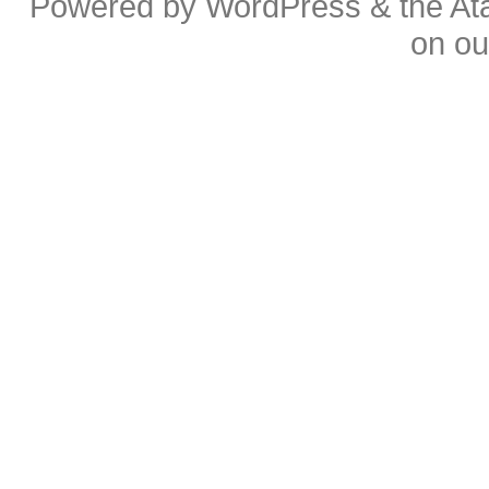
Powered by
WordPress
& the
At
on o