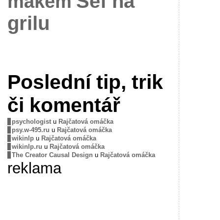
Šéf na
mákem
grilu
Poslední tip, trik
či komentář
psychologist
u
Rajčatová omáčka
psy.w-495.ru
u
Rajčatová omáčka
wikinlp
u
Rajčatová omáčka
wikinlp.ru
u
Rajčatová omáčka
The Creator Causal Design
u
Rajčatová omáčka
reklama