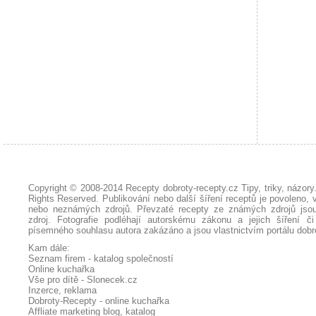
Copyright © 2008-2014
Recepty dobroty-recepty.cz Tipy, triky, názor
Rights Reserved. Publikování nebo další šíření receptů je povoleno, 
nebo neznámých zdrojů. Převzaté
recepty
ze známých zdrojů jsou
zdroj. Fotografie podléhají autorskému zákonu a jejich šíření č
písemného souhlasu autora zakázáno a jsou vlastnictvím portálu
dobr
Kam dále:
Seznam firem - katalog společností
Online kuchařka
Vše pro dítě - Slonecek.cz
Inzerce, reklama
Dobroty-Recepty - online kuchařka
Affliate marketing blog, katalog