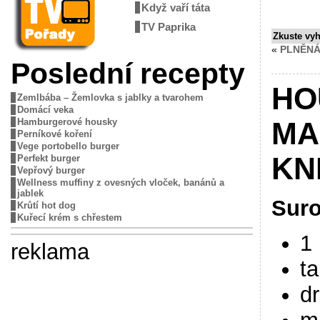
Když vaří táta
TV Paprika
Zkuste vy
«
PLNĚNÁ
Poslední recepty
HO
Zemlbába – Žemlovka s jablky a tvarohem
Domácí veka
Hamburgerové housky
MA
Perníkové koření
Vege portobello burger
KN
Perfekt burger
Vepřový burger
Wellness muffiny z ovesných vloček, banánů a
jablek
Suro
Krůtí hot dog
Kuřecí krém s chřestem
1
reklama
t
d