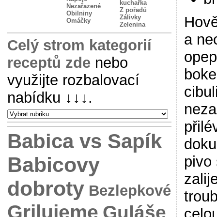
kuchařka
Nezařazené
Z pořadů
Obilniny
Zálivky
Hově
Omáčky
Zelenina
a ne
Celý strom kategorií
opep
receptů zde
nebo
boke
využijte rozbalovací
cibul
nabídku
↓↓↓
.
neza
přil
Babica vs Sapík
doku
Babicovy
pivo
zali
dobroty
Bezlepkové
trou
Grilujeme
Guláše
celo