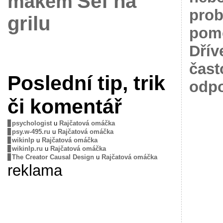
Šéf na
mákem
prob
grilu
pomo
Dřív
čast
Poslední tip, trik
odpo
či komentář
psychologist
u
Rajčatová omáčka
psy.w-495.ru
u
Rajčatová omáčka
wikinlp
u
Rajčatová omáčka
wikinlp.ru
u
Rajčatová omáčka
The Creator Causal Design
u
Rajčatová omáčka
reklama