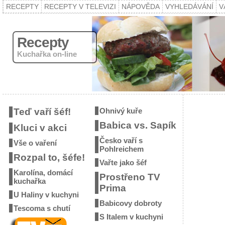
RECEPTY
RECEPTY V TELEVIZI
NÁPOVĚDA
VYHLEDÁVÁNÍ
V
Recepty
Kuchařka on-line
Teď vaří šéf!
Ohnivý kuře
Babica vs. Sapík
Kluci v akci
Česko vaří s
Vše o vaření
Pohlreichem
Rozpal to, šéfe!
Vařte jako šéf
Karolína, domácí
Prostřeno TV
kuchařka
Prima
U Haliny v kuchyni
Babicovy dobroty
Tescoma s chutí
S Italem v kuchyni