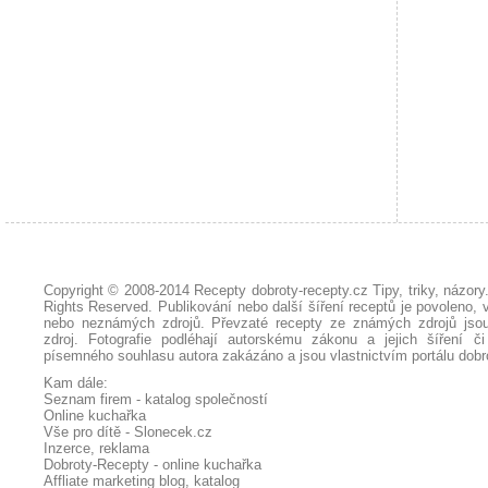
Copyright © 2008-2014
Recepty dobroty-recepty.cz Tipy, triky, názor
Rights Reserved. Publikování nebo další šíření receptů je povoleno, 
nebo neznámých zdrojů. Převzaté
recepty
ze známých zdrojů jsou
zdroj. Fotografie podléhají autorskému zákonu a jejich šíření č
písemného souhlasu autora zakázáno a jsou vlastnictvím portálu
dobr
Kam dále:
Seznam firem - katalog společností
Online kuchařka
Vše pro dítě - Slonecek.cz
Inzerce, reklama
Dobroty-Recepty - online kuchařka
Affliate marketing blog, katalog