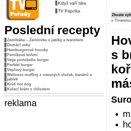
Když vaří táta
TV Paprika
Zkuste vy
«
Tiramis
Poslední recepty
Hov
Zemlbába – Žemlovka s jablky a tvarohem
Domácí veka
Hamburgerové housky
s 
Perníkové koření
Vege portobello burger
koř
Perfekt burger
Vepřový burger
Wellness muffiny z ovesných vloček, banánů a
má
jablek
Krůtí hot dog
Kuřecí krém s chřestem
Suro
reklama
m
ho