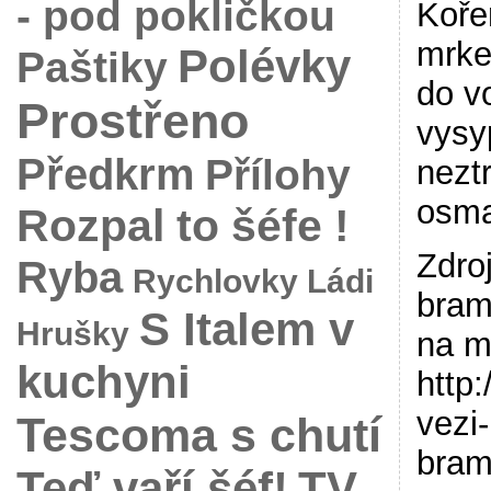
- pod pokličkou
Koře
mrke
Polévky
Paštiky
do v
Prostřeno
vysy
Předkrm
Přílohy
nezt
osma
Rozpal to šéfe !
Zdro
Ryba
Rychlovky Ládi
bram
S Italem v
Hrušky
na m
kuchyni
http
vezi
Tescoma s chutí
bram
Teď vaří šéf!
TV