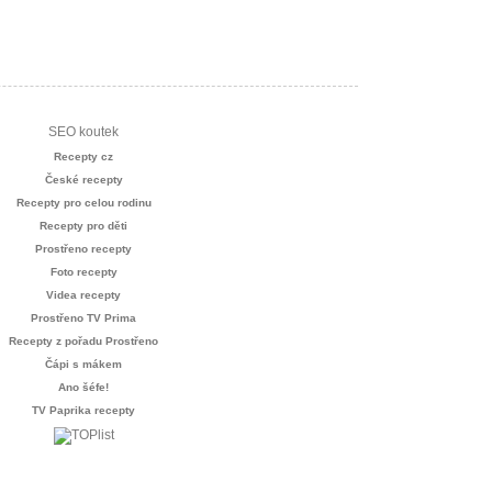
SEO koutek
Recepty cz
České recepty
Recepty pro celou rodinu
Recepty pro děti
Prostřeno recepty
Foto recepty
Videa recepty
Prostřeno TV Prima
Recepty z pořadu Prostřeno
Čápi s mákem
Ano šéfe!
TV Paprika recepty