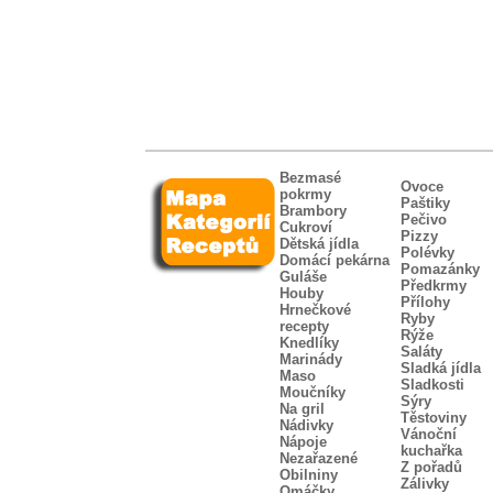
Bezmasé
Ovoce
pokrmy
Paštiky
Brambory
Pečivo
Cukroví
Pizzy
Dětská jídla
Polévky
Domácí pekárna
Pomazánky
Guláše
Předkrmy
Houby
Přílohy
Hrnečkové
Ryby
recepty
Rýže
Knedlíky
Saláty
Marinády
Sladká jídla
Maso
Sladkosti
Moučníky
Sýry
Na gril
Těstoviny
Nádivky
Vánoční
Nápoje
kuchařka
Nezařazené
Z pořadů
Obilniny
Zálivky
Omáčky