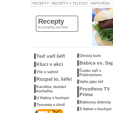
RECEPTY
RECEPTY V TELEVIZI
NÁPOVĚDA
Recepty
Kuchařka on-line
Teď vaří šéf!
Ohnivý kuře
Babica vs. Sa
Kluci v akci
Česko vaří s
Vše o vaření
Pohlreichem
Rozpal to, šéfe!
Vařte jako šéf
Karolína, domácí
Prostřeno TV
kuchařka
Prima
U Haliny v kuchyni
Babicovy dobroty
Tescoma s chutí
S Italem v kuchyni