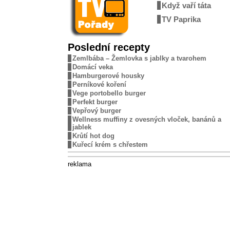
Když vaří táta
TV Paprika
Poslední recepty
Zemlbába – Žemlovka s jablky a tvarohem
Domácí veka
Hamburgerové housky
Perníkové koření
Vege portobello burger
Perfekt burger
Vepřový burger
Wellness muffiny z ovesných vloček, banánů a
jablek
Krůtí hot dog
Kuřecí krém s chřestem
reklama