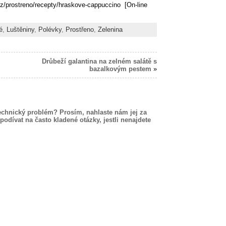
cz/prostreno/recepty/hraskove-cappuccino [On-line
é
,
Luštěniny
,
Polévky
,
Prostřeno
,
Zelenina
Drůbeží galantina na zelném salátě s
bazalkovým pestem
»
echnický problém? Prosím, nahlaste nám jej za
podívat na často kladené otázky, jestli nenajdete