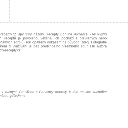
recepty.cz Tipy, triky, názory. Recepty v online kuchařce.
- All Rights
ní receptů je povoleno, většina jich pochází z otevřených nebo
námých zdrojů jsou opatřeny odkazem na původní zdroj. Fotografie
íření či využívání je bez předchozího písemného souhlasu autora
oty-recepty.cz
.
 v kuchyni, Prostřeno a Babicovy dobroty. V této on line kuchařce
ždou příležitost.