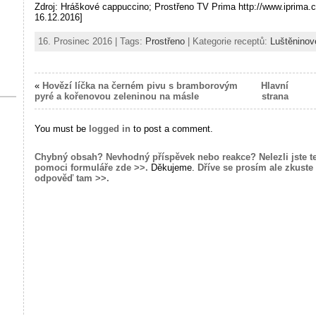
Zdroj: Hráškové cappuccino; Prostřeno TV Prima http://www.iprima.
16.12.2016]
16. Prosinec 2016 | Tags:
Prostřeno
| Kategorie receptů:
Luštěninov
«
Hovězí líčka na černém pivu s bramborovým
Hlavní
pyré a kořenovou zeleninou na másle
strana
You must be
logged in
to post a comment.
Chybný obsah? Nevhodný příspěvek nebo reakce? Nelezli jste t
pomoci formuláře zde >>.
Děkujeme.
Dříve se prosím ale zkuste 
odpověď tam >>.