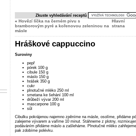
Zkuste vyhledávání receptů
«
Hovězí líčka na černém pivu s
Hlavní
bramborovým pyré a kořenovou zeleninou na
strana
másle
Hráškové cappuccino
Suroviny
pepř
pórek 100 g
cibule 150 g
máslo 150 g
hrášek 350 g
cukr
plnotučné mléko 250 ml
smetana ke šehání 100 ml
drůbeží vývar 200 ml
mascarpone 100 g
sůl
Cibulku pokrájenou najemno zpěníme na másle, osolíme, přidáme pór
zalejeme vývarem a vaříme 10 minut. Stáhneme z plotny, rozmixuj
podáváním přidáme máslo a zašleháme. Plnotučné mléko zahřejem
pak zdobíme polévku.