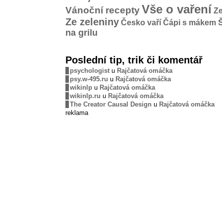
Vše o vaření
Vánoční recepty
Ze
Ze zeleniny
Česko vaří
Čápi s mákem
na grilu
Poslední tip, trik či komentář
psychologist
u
Rajčatová omáčka
psy.w-495.ru
u
Rajčatová omáčka
wikinlp
u
Rajčatová omáčka
wikinlp.ru
u
Rajčatová omáčka
The Creator Causal Design
u
Rajčatová omáčka
reklama