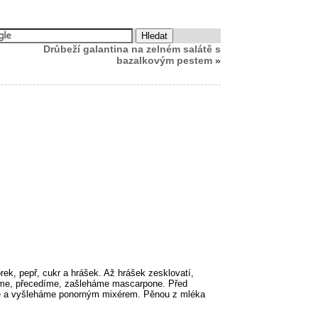
Drůbeží galantina na zelném salátě s
bazalkovým pestem
»
ek, pepř, cukr a hrášek. Až hrášek zesklovatí,
eme, přecedíme, zašleháme mascarpone. Před
e a vyšleháme ponorným mixérem. Pěnou z mléka