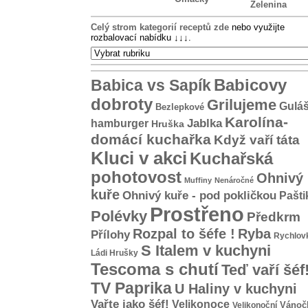
Zelenina
Celý strom kategorií receptů zde
nebo využijte
rozbalovací nabídku
↓↓↓
.
Babicovy
Babica vs Sapík
dobroty
Grilujeme
Gulá
Bezlepkové
Karolína-
hamburger
Jablka
Hruška
domácí kuchařka
Když vaří táta
Kluci v akci
Kuchařská
pohotovost
Ohnivý
Muffiny
Nenáročné
kuře
Ohnivý kuře - pod pokličkou
Pašti
Prostřeno
Polévky
Předkrm
Rozpal to šéfe !
Ryba
Přílohy
Rychlov
S Italem v kuchyni
Ládi Hrušky
Tescoma s chutí
Teď vaří šéf
TV Paprika
U Haliny v kuchyni
Vařte jako šéf!
Velikonoce
Vánoč
Velikonoční