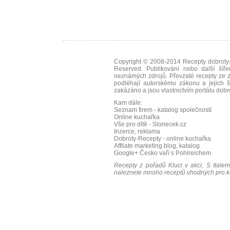
Copyright © 2008-2014
Recepty dobroty-
Reserved. Publikování nebo další šíře
neznámých zdrojů. Převzaté
recepty
ze z
podléhají autorskému zákonu a jejich š
zakázáno a jsou vlastnictvím portálu
dobr
Kam dále:
Seznam firem - katalog společností
Online kuchařka
Vše pro dítě - Slonecek.cz
Inzerce, reklama
Dobroty-Recepty - online kuchařka
Affliate marketing blog, katalog
Google+
Česko vaří s Pohlreichem
Recepty z pořadů Kluci v akci, S Italem
naleznete mnoho receptů vhodných pro ka