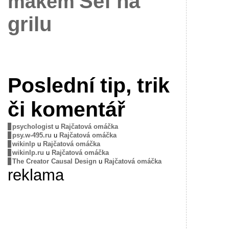
Šéf na
mákem
grilu
Poslední tip, trik
či komentář
psychologist
u
Rajčatová omáčka
psy.w-495.ru
u
Rajčatová omáčka
wikinlp
u
Rajčatová omáčka
wikinlp.ru
u
Rajčatová omáčka
The Creator Causal Design
u
Rajčatová omáčka
reklama