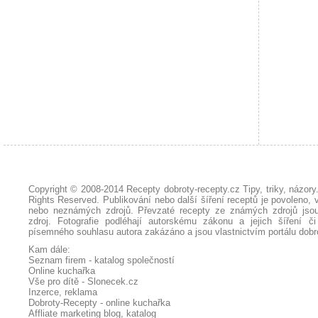
Copyright © 2008-2014
Recepty dobroty-recepty.cz Tipy, triky, názor
Rights Reserved. Publikování nebo další šíření receptů je povoleno, 
nebo neznámých zdrojů. Převzaté
recepty
ze známých zdrojů jsou
zdroj. Fotografie podléhají autorskému zákonu a jejich šíření č
písemného souhlasu autora zakázáno a jsou vlastnictvím portálu
dobr
Kam dále:
Seznam firem - katalog společností
Online kuchařka
Vše pro dítě - Slonecek.cz
Inzerce, reklama
Dobroty-Recepty - online kuchařka
Affliate marketing blog, katalog