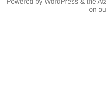
Powered by
WordPress
& the
At
on o