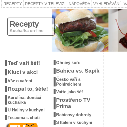
RECEPTY
RECEPTY V TELEVIZI
NÁPOVĚDA
VYHLEDÁVÁNÍ
V
Recepty
Kuchařka on-line
Teď vaří šéf!
Ohnivý kuře
Babica vs. Sapík
Kluci v akci
Česko vaří s
Vše o vaření
Pohlreichem
Rozpal to, šéfe!
Vařte jako šéf
Karolína, domácí
Prostřeno TV
kuchařka
Prima
U Haliny v kuchyni
Babicovy dobroty
Tescoma s chutí
S Italem v kuchyni