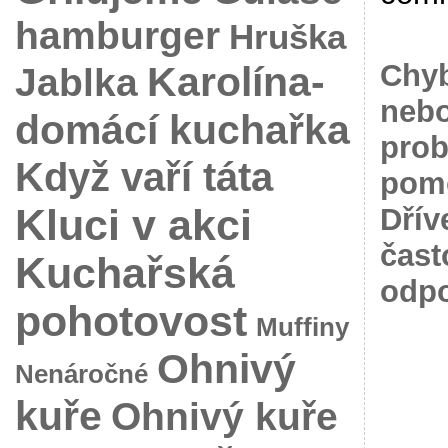
hamburger
Hruška
Karolína-
Chyb
Jablka
nebo
domácí kuchařka
prob
Když vaří táta
pomo
Kluci v akci
Dřív
čast
Kuchařská
odpo
pohotovost
Muffiny
Ohnivý
Nenáročné
kuře
Ohnivý kuře