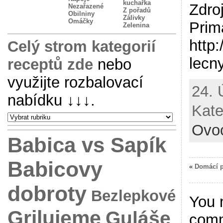
kuchařka
Zdro
Nezařazené
Z pořadů
Obilniny
Zálivky
Omáčky
Prim
Zelenina
http
Celý strom kategorií
lecn
receptů zde
nebo
využijte rozbalovací
24. 
nabídku
↓↓↓
.
Kate
Ovo
Babica vs Sapík
Babicovy
«
Domácí p
dobroty
Bezlepkové
You 
Grilujeme
Guláše
com