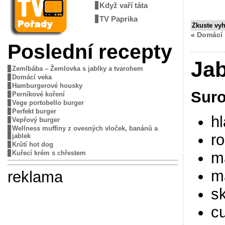
Když vaří táta
TV Paprika
Zkuste vy
«
Domácí 
Poslední recepty
Jab
Zemlbába – Žemlovka s jablky a tvarohem
Domácí veka
Hamburgerové housky
Suro
Perníkové koření
Vege portobello burger
Perfekt burger
h
Vepřový burger
Wellness muffiny z ovesných vloček, banánů a
ro
jablek
Krůtí hot dog
m
Kuřecí krém s chřestem
m
reklama
s
c