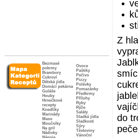
ve
ků
st
Z hl
vypr
Jabl
Bezmasé
Ovoce
pokrmy
Paštiky
smíc
Brambory
Pečivo
Cukroví
Pizzy
cukr
Dětská jídla
Polévky
Domácí pekárna
Pomazánky
Guláše
jabl
Předkrmy
Houby
Přílohy
Hrnečkové
Ryby
vají
recepty
Rýže
Knedlíky
Saláty
Marinády
do t
Sladká jídla
Maso
Sladkosti
Moučníky
Sýry
peče
Na gril
Těstoviny
Nádivky
Vánoční
Nápoje