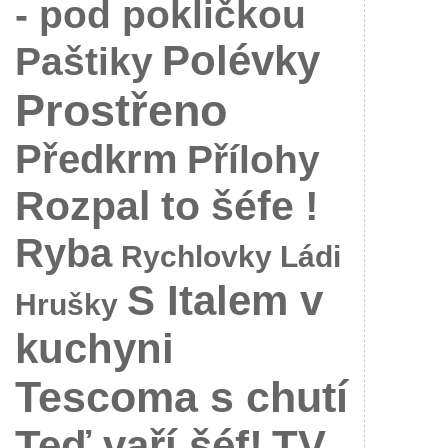
- pod pokličkou
Polévky
Paštiky
Prostřeno
Předkrm
Přílohy
Rozpal to šéfe !
Ryba
Rychlovky Ládi
S Italem v
Hrušky
kuchyni
Tescoma s chutí
Teď vaří šéf!
TV