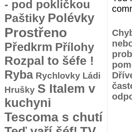
- pod pokličkou
com
Polévky
Paštiky
Prostřeno
Chyb
nebo
Předkrm
Přílohy
prob
Rozpal to šéfe !
pomo
Ryba
Dřív
Rychlovky Ládi
čast
S Italem v
Hrušky
odpo
kuchyni
Tescoma s chutí
Teď vaří šéf!
TV