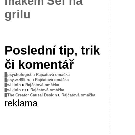
Šéf na
mákem
grilu
Poslední tip, trik
či komentář
psychologist
u
Rajčatová omáčka
psy.w-495.ru
u
Rajčatová omáčka
wikinlp
u
Rajčatová omáčka
wikinlp.ru
u
Rajčatová omáčka
The Creator Causal Design
u
Rajčatová omáčka
reklama