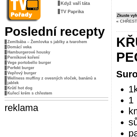
Když vaří táta
TV Paprika
Zkuste vy
«
CHŘEST
Poslední recepty
KŘ
Zemlbába – Žemlovka s jablky a tvarohem
Domácí veka
Hamburgerové housky
PE
Perníkové koření
Vege portobello burger
Perfekt burger
Suro
Vepřový burger
Wellness muffiny z ovesných vloček, banánů a
jablek
1k
Krůtí hot dog
Kuřecí krém s chřestem
1 
reklama
k
sů
p