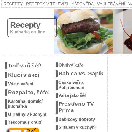
RECEPTY
RECEPTY V TELEVIZI
NÁPOVĚDA
VYHLEDÁVÁNÍ
V
Recepty
Kuchařka on-line
Teď vaří šéf!
Ohnivý kuře
Babica vs. Sapík
Kluci v akci
Česko vaří s
Vše o vaření
Pohlreichem
Rozpal to, šéfe!
Vařte jako šéf
Karolína, domácí
Prostřeno TV
kuchařka
Prima
U Haliny v kuchyni
Babicovy dobroty
Tescoma s chutí
S Italem v kuchyni