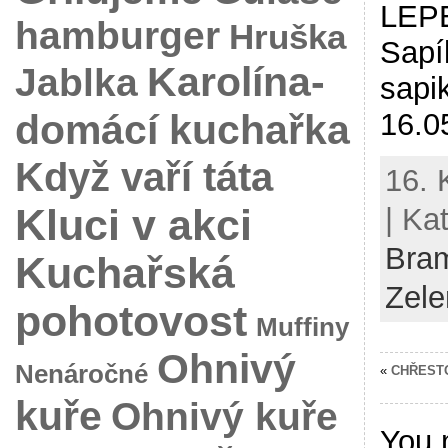
LEPE
hamburger
Hruška
Sapí
Karolína-
Jablka
sapi
domácí kuchařka
16.0
Když vaří táta
16. 
Kluci v akci
| Ka
Bra
Kuchařská
Zele
pohotovost
Muffiny
Ohnivý
Nenáročné
«
CHŘEST
kuře
Ohnivý kuře
You 