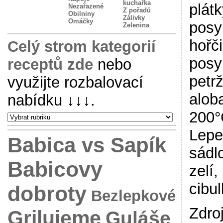
kuchařka
plát
Nezařazené
Z pořadů
Obilniny
Zálivky
Omáčky
posy
Zelenina
hořči
Celý strom kategorií
posy
receptů zde
nebo
petr
využijte rozbalovací
alob
nabídku
↓↓↓
.
200°
Lepe
Babica vs Sapík
sádl
Babicovy
zelí
cibu
dobroty
Bezlepkové
Zdr
Grilujeme
Guláše