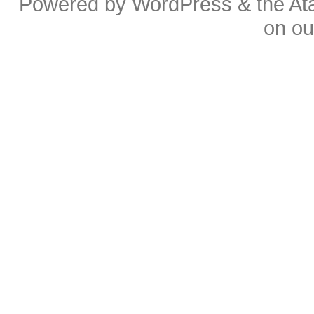
Powered by
WordPress
& the
At
on o