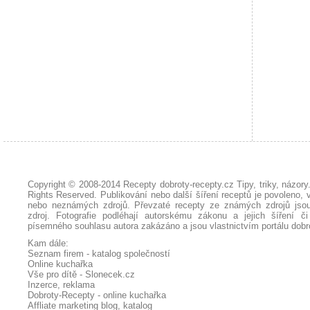
Copyright © 2008-2014
Recepty dobroty-recepty.cz Tipy, triky, názor
Rights Reserved. Publikování nebo další šíření receptů je povoleno, 
nebo neznámých zdrojů. Převzaté
recepty
ze známých zdrojů jsou
zdroj. Fotografie podléhají autorskému zákonu a jejich šíření č
písemného souhlasu autora zakázáno a jsou vlastnictvím portálu
dobr
Kam dále:
Seznam firem - katalog společností
Online kuchařka
Vše pro dítě - Slonecek.cz
Inzerce, reklama
Dobroty-Recepty - online kuchařka
Affliate marketing blog, katalog