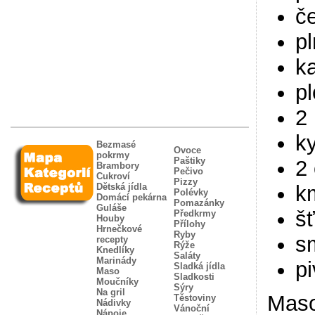
č
p
k
pl
2 
k
Bezmasé
Ovoce
pokrmy
Paštiky
2 
Brambory
Pečivo
Cukroví
Pizzy
k
Dětská jídla
Polévky
Domácí pekárna
Pomazánky
Guláše
š
Předkrmy
Houby
Přílohy
Hrnečkové
Ryby
s
recepty
Rýže
Knedlíky
Saláty
Marinády
p
Sladká jídla
Maso
Sladkosti
Moučníky
Sýry
Na gril
Maso
Těstoviny
Nádivky
Vánoční
Nápoje