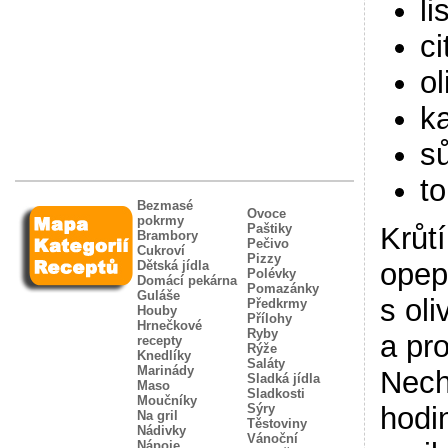
li
ci
ol
ka
sů
to
Bezmasé
Ovoce
pokrmy
Paštiky
Krůt
Brambory
Pečivo
Cukroví
Pizzy
opep
Dětská jídla
Polévky
Domácí pekárna
Pomazánky
Guláše
s ol
Předkrmy
Houby
Přílohy
Hrnečkové
Ryby
a pr
recepty
Rýže
Knedlíky
Saláty
Marinády
Nech
Sladká jídla
Maso
Sladkosti
Moučníky
Sýry
hodi
Na gril
Těstoviny
Nádivky
Vánoční
Nápoje