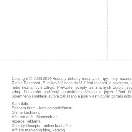
Copyright © 2008-2014
Recepty dobroty-recepty.cz Tipy, triky, názor
Rights Reserved. Publikování nebo další šíření receptů je povoleno, 
nebo neznámých zdrojů. Převzaté
recepty
ze známých zdrojů jsou
zdroj. Fotografie podléhají autorskému zákonu a jejich šíření č
písemného souhlasu autora zakázáno a jsou vlastnictvím portálu
dobr
Kam dále:
Seznam firem - katalog společností
Online kuchařka
Vše pro dítě - Slonecek.cz
Inzerce, reklama
Dobroty-Recepty - online kuchařka
Affliate marketing blog, katalog