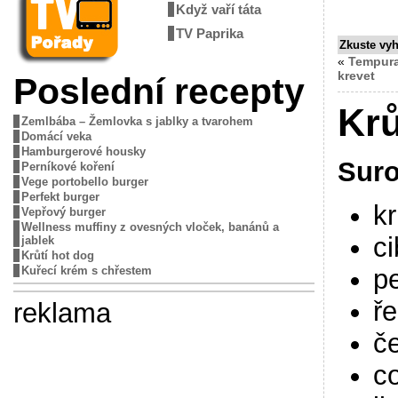
Když vaří táta
TV Paprika
Zkuste vy
«
Tempura 
krevet
Poslední recepty
Krů
Zemlbába – Žemlovka s jablky a tvarohem
Domácí veka
Hamburgerové housky
Suro
Perníkové koření
Vege portobello burger
Perfekt burger
kr
Vepřový burger
Wellness muffiny z ovesných vloček, banánů a
ci
jablek
Krůtí hot dog
pe
Kuřecí krém s chřestem
ře
reklama
č
co