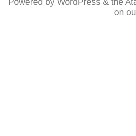
Powered by
WordPress
& the
At
on o