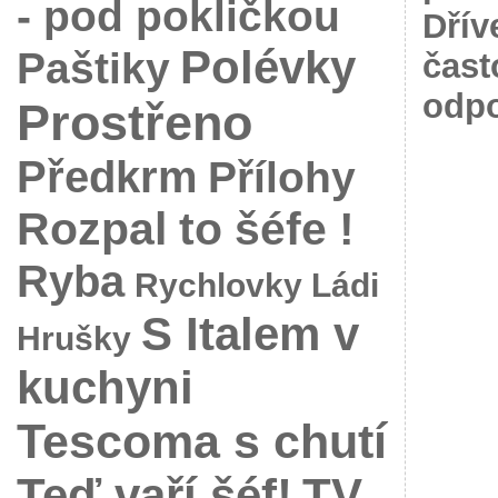
- pod pokličkou
Dřív
Polévky
Paštiky
čast
odpo
Prostřeno
Předkrm
Přílohy
Rozpal to šéfe !
Ryba
Rychlovky Ládi
S Italem v
Hrušky
kuchyni
Tescoma s chutí
Teď vaří šéf!
TV