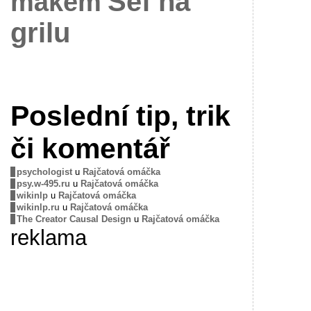
Šéf na
mákem
grilu
Poslední tip, trik
či komentář
psychologist
u
Rajčatová omáčka
psy.w-495.ru
u
Rajčatová omáčka
wikinlp
u
Rajčatová omáčka
wikinlp.ru
u
Rajčatová omáčka
The Creator Causal Design
u
Rajčatová omáčka
reklama