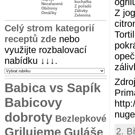
ogril
kuchařka
Nezařazené
Z pořadů
Obilniny
Z jo
Zálivky
Omáčky
Zelenina
citro
Celý strom kategorií
Torti
receptů zde
nebo
pokrá
využijte rozbalovací
opeč
nabídku
↓↓↓
.
záliv
Zdro
Babica vs Sapík
Prim
Babicovy
http:
nuge
dobroty
Bezlepkové
Grilujeme
Guláše
2. B