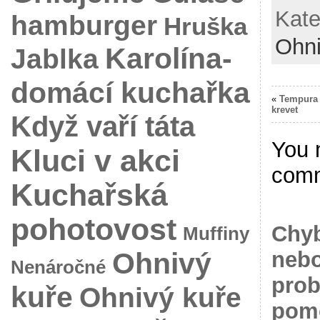
Kate
hamburger
Hruška
Ohni
Karolína-
Jablka
domácí kuchařka
«
Tempura z
krevet
Když vaří táta
You 
Kluci v akci
com
Kuchařská
pohotovost
Chyb
Muffiny
Ohnivý
nebo
Nenáročné
prob
kuře
Ohnivý kuře
pomo