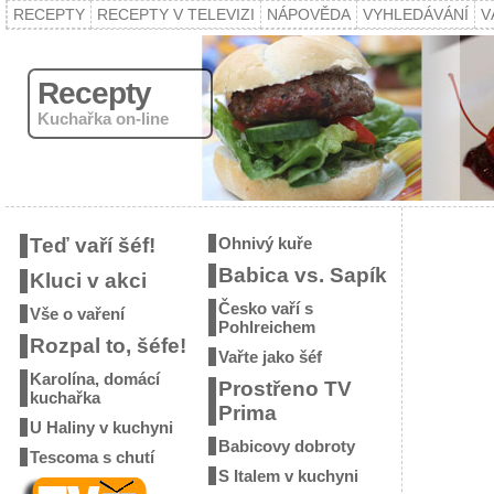
RECEPTY
RECEPTY V TELEVIZI
NÁPOVĚDA
VYHLEDÁVÁNÍ
V
Recepty
Kuchařka on-line
Teď vaří šéf!
Ohnivý kuře
Babica vs. Sapík
Kluci v akci
Česko vaří s
Vše o vaření
Pohlreichem
Rozpal to, šéfe!
Vařte jako šéf
Karolína, domácí
Prostřeno TV
kuchařka
Prima
U Haliny v kuchyni
Babicovy dobroty
Tescoma s chutí
S Italem v kuchyni