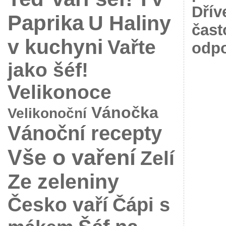
Dřív
Paprika
U Haliny
čast
v kuchyni
Vařte
odpo
jako šéf!
Velikonoce
Vánočka
Velikonoční
Vánoční recepty
Vše o vaření
Zelí
Ze zeleniny
Česko vaří
Čápi s