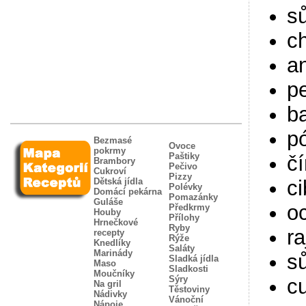
sů
ch
a
pe
b
p
Bezmasé
Ovoce
pokrmy
Paštiky
čí
Brambory
Pečivo
Cukroví
Pizzy
c
Dětská jídla
Polévky
Domácí pekárna
Pomazánky
Guláše
oc
Předkrmy
Houby
Přílohy
Hrnečkové
Ryby
ra
recepty
Rýže
Knedlíky
Saláty
Marinády
sů
Sladká jídla
Maso
Sladkosti
Moučníky
Sýry
c
Na gril
Těstoviny
Nádivky
Vánoční
Nápoje