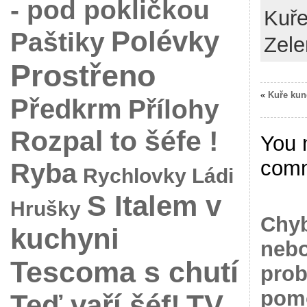
- pod pokličkou
Kuře
Polévky
Paštiky
Zele
Prostřeno
«
Kuře kun
Předkrm
Přílohy
Rozpal to šéfe !
You 
com
Ryba
Rychlovky Ládi
S Italem v
Hrušky
Chyb
kuchyni
nebo
Tescoma s chutí
prob
pomo
Teď vaří šéf!
TV