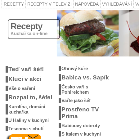
RECEPTY
RECEPTY V TELEVIZI
NÁPOVĚDA
VYHLEDÁVÁNÍ
V
Recepty
Kuchařka on-line
Teď vaří šéf!
Ohnivý kuře
Babica vs. Sapík
Kluci v akci
Česko vaří s
Vše o vaření
Pohlreichem
Rozpal to, šéfe!
Vařte jako šéf
Karolína, domácí
Prostřeno TV
kuchařka
Prima
U Haliny v kuchyni
Babicovy dobroty
Tescoma s chutí
S Italem v kuchyni