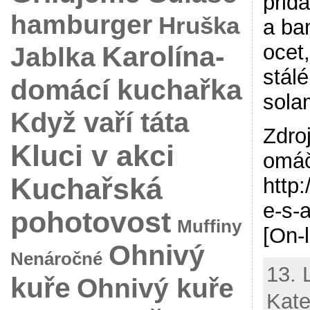
přid
hamburger
Hruška
a ba
Karolína-
ocet
Jablka
stál
domácí kuchařka
sola
Když vaří táta
Zdro
Kluci v akci
omáč
Kuchařská
http
e-s-
pohotovost
Muffiny
[On-
Ohnivý
Nenáročné
13. 
kuře
Ohnivý kuře
Kate