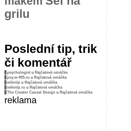
Šéf na
mákem
grilu
Poslední tip, trik
či komentář
psychologist
u
Rajčatová omáčka
psy.w-495.ru
u
Rajčatová omáčka
wikinlp
u
Rajčatová omáčka
wikinlp.ru
u
Rajčatová omáčka
The Creator Causal Design
u
Rajčatová omáčka
reklama