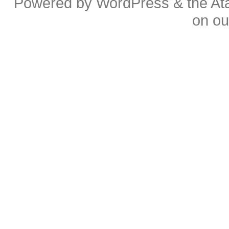
Powered by
WordPress
& the
At
on o