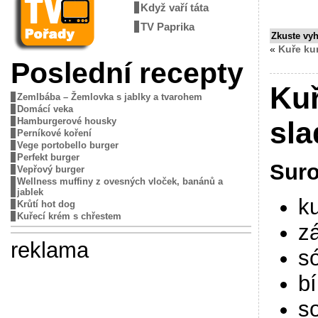
Když vaří táta
TV Paprika
Zkuste vy
«
Kuře ku
Poslední recepty
Ku
Zemlbába – Žemlovka s jablky a tvarohem
Domácí veka
Hamburgerové housky
sl
Perníkové koření
Vege portobello burger
Perfekt burger
Suro
Vepřový burger
Wellness muffiny z ovesných vloček, banánů a
jablek
ku
Krůtí hot dog
Kuřecí krém s chřestem
z
reklama
s
bí
s