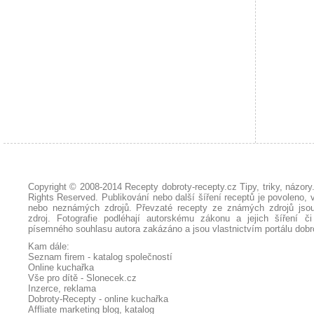
Copyright © 2008-2014
Recepty dobroty-recepty.cz Tipy, triky, názor
Rights Reserved. Publikování nebo další šíření receptů je povoleno, 
nebo neznámých zdrojů. Převzaté
recepty
ze známých zdrojů jsou
zdroj. Fotografie podléhají autorskému zákonu a jejich šíření č
písemného souhlasu autora zakázáno a jsou vlastnictvím portálu
dobr
Kam dále:
Seznam firem - katalog společností
Online kuchařka
Vše pro dítě - Slonecek.cz
Inzerce, reklama
Dobroty-Recepty - online kuchařka
Affliate marketing blog, katalog