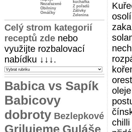
kuchařka
Kuře
Nezařazené
Z pořadů
Obilniny
Zálivky
Omáčky
osol
Zelenina
zaka
Celý strom kategorií
sola
receptů zde
nebo
nech
využijte rozbalovací
rozp
nabídku
↓↓↓
.
koře
ores
Babica vs Sapík
olej
Babicovy
postu
číns
dobroty
Bezlepkové
chil
Grilujeme
Guláše