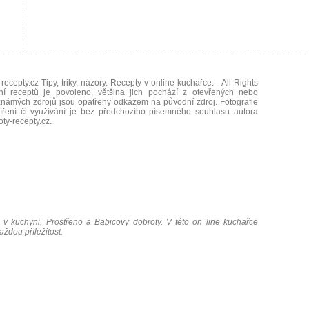
recepty.cz Tipy, triky, názory. Recepty v online kuchařce.
- All Rights
ní receptů je povoleno, většina jich pochází z otevřených nebo
námých zdrojů jsou opatřeny odkazem na původní zdroj. Fotografie
íření či využívání je bez předchozího písemného souhlasu autora
oty-recepty.cz
.
 v kuchyni, Prostřeno a Babicovy dobroty. V této on line kuchařce
ždou příležitost.