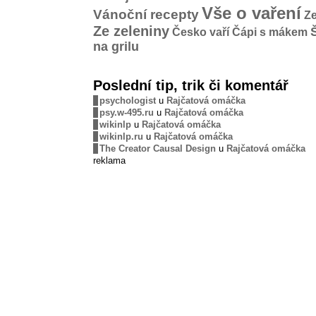
Vše o vaření
Vánoční recepty
Ze
Ze zeleniny
Česko vaří
Čápi s mákem
na grilu
Poslední tip, trik či komentář
psychologist
u
Rajčatová omáčka
psy.w-495.ru
u
Rajčatová omáčka
wikinlp
u
Rajčatová omáčka
wikinlp.ru
u
Rajčatová omáčka
The Creator Causal Design
u
Rajčatová omáčka
reklama