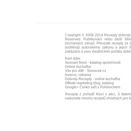
Copyright © 2008-2014
Recepty dobroty-
Reserved. Publikování nebo další šíře
neznámých zdrojů. Převzaté
recepty
ze z
podléhají autorskému zákonu a jejich š
zakázáno a jsou vlastnictvím portálu
dobr
Kam dále:
Seznam firem - katalog společností
Online kuchařka
Vše pro dítě - Slonecek.cz
Inzerce, reklama
Dobroty-Recepty - online kuchařka
Affliate marketing blog, katalog
Google+
Česko vaří s Pohlreichem
Recepty z pořadů Kluci v akci, S Italem
naleznete mnoho receptů vhodných pro ka