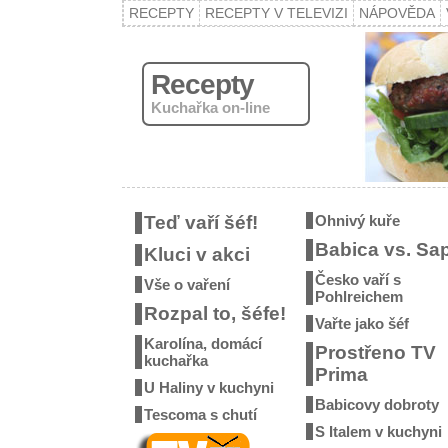
RECEPTY
RECEPTY V TELEVIZI
NÁPOVĚDA
Recepty
Kuchařka on-line
Teď vaří šéf!
Ohnivý kuře
Babica vs. Sa
Kluci v akci
Česko vaří s
Vše o vaření
Pohlreichem
Rozpal to, šéfe!
Vařte jako šéf
Karolína, domácí
Prostřeno TV
kuchařka
Prima
U Haliny v kuchyni
Babicovy dobroty
Tescoma s chutí
S Italem v kuchyni