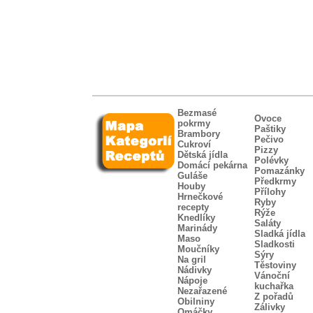
Bezmasé
Ovoce
pokrmy
Paštiky
Brambory
Pečivo
Cukroví
Pizzy
Dětská jídla
Polévky
Domácí pekárna
Pomazánky
Guláše
Předkrmy
Houby
Přílohy
Hrnečkové
Ryby
recepty
Rýže
Knedlíky
Saláty
Marinády
Sladká jídla
Maso
Sladkosti
Moučníky
Sýry
Na gril
Těstoviny
Nádivky
Vánoční
Nápoje
kuchařka
Nezařazené
Z pořadů
Obilniny
Zálivky
Omáčky