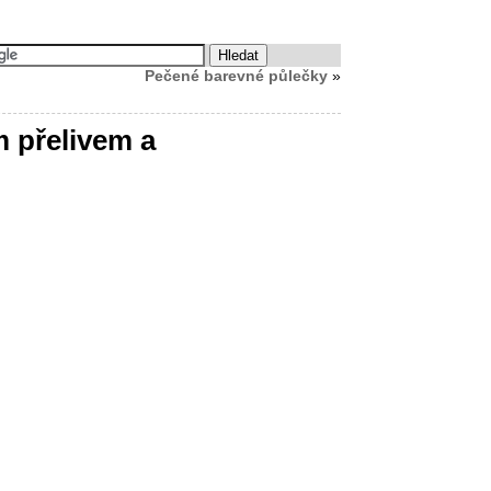
Pečené barevné půlečky
»
 přelivem a