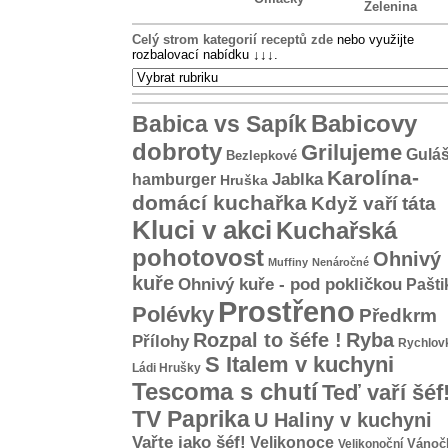
Zelenina
Celý strom kategorií receptů zde
nebo využijte
rozbalovací nabídku
↓↓↓
.
Babicovy
Babica vs Sapík
dobroty
Grilujeme
Gulá
Bezlepkové
Karolína-
hamburger
Jablka
Hruška
domácí kuchařka
Když vaří táta
Kluci v akci
Kuchařská
pohotovost
Ohnivý
Muffiny
Nenáročné
kuře
Ohnivý kuře - pod pokličkou
Pašti
Prostřeno
Polévky
Předkrm
Rozpal to šéfe !
Ryba
Přílohy
Rychlov
S Italem v kuchyni
Ládi Hrušky
Tescoma s chutí
Teď vaří šéf
TV Paprika
U Haliny v kuchyni
Vařte jako šéf!
Velikonoce
Vánoč
Velikonoční