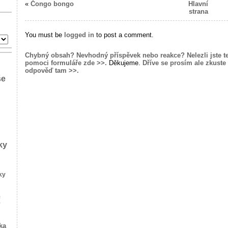
«
Čongo bongo
Hlavní
strana
You must be
logged in
to post a comment.
Chybný obsah? Nevhodný příspěvek nebo reakce? Nelezli jste t
pomoci formuláře zde >>.
Děkujeme.
Dříve se prosím ale zkuste 
odpověď tam >>.
še
ky
ky
!
ka