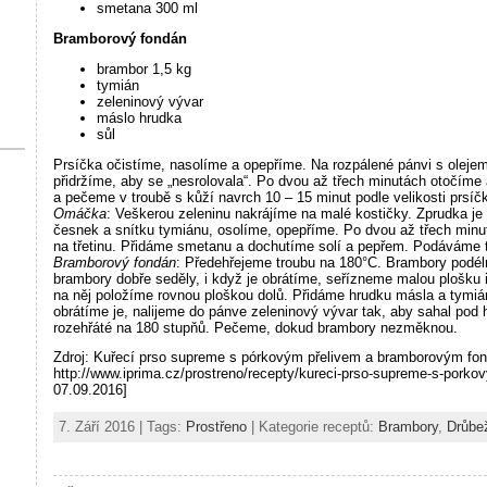
smetana 300 ml
Bramborový fondán
brambor 1,5 kg
tymián
zeleninový vývar
máslo hrudka
sůl
Prsíčka očistíme, nasolíme a opepříme. Na rozpálené pánvi s olejem
přidržíme, aby se „nesrolovala“. Po dvou až třech minutách otočím
a pečeme v troubě s kůží navrch 10 – 15 minut podle velikosti prsíč
Omáčka
: Veškerou zeleninu nakrájíme na malé kostičky. Zprudka je
česnek a snítku tymiánu, osolíme, opepříme. Po dvou až třech minut
na třetinu. Přidáme smetanu a dochutíme solí a pepřem. Podáváme t
Bramborový fondán
: Předehřejeme troubu na 180°C. Brambory podél
brambory dobře seděly, i když je obrátíme, seřízneme malou plošku i
na něj položíme rovnou ploškou dolů. Přidáme hrudku másla a tymi
obrátíme je, nalijeme do pánve zeleninový vývar tak, aby sahal pod 
rozehřáté na 180 stupňů. Pečeme, dokud brambory nezměknou.
Zdroj: Kuřecí prso supreme s pórkovým přelivem a bramborovým fo
http://www.iprima.cz/prostreno/recepty/kureci-prso-supreme-s-por
07.09.2016]
7. Září 2016 | Tags:
Prostřeno
| Kategorie receptů:
Brambory
,
Drůbe