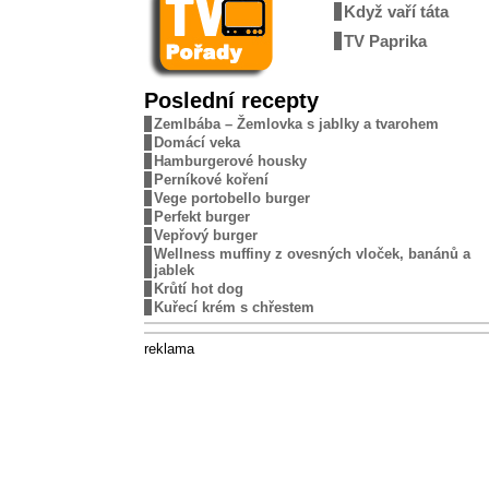
Když vaří táta
TV Paprika
Poslední recepty
Zemlbába – Žemlovka s jablky a tvarohem
Domácí veka
Hamburgerové housky
Perníkové koření
Vege portobello burger
Perfekt burger
Vepřový burger
Wellness muffiny z ovesných vloček, banánů a
jablek
Krůtí hot dog
Kuřecí krém s chřestem
reklama