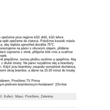
 opečeme prsa nejprve kůží dolů, kůži lehce
e a opět opečeme do zlatova. Položíme kousek másla
ka, aby teplota uprostřed dosáhla 75°C.
 orestujeme na pánvi s olivovým olejem, přidáme
ách sejmeme z ohně, přilijeme bílé víno a svaříme
eplé.
ně přepůlíme, rovnou plošku osolíme a opepříme. Aby
 z druhé strany. Na pánvi rozpálíme olej a brambory
án. Když jsou brambory zespodu osmažené dozlatova,
horní okraj brambor, a dáme na 15-20 minut do trouby
ndánem; Prostřeno TV Prima
kovym-prelivem-bramborovym-fondanem/ [On-line
ží
,
Kuřecí
,
Maso
,
Prostřeno
,
Zelenina