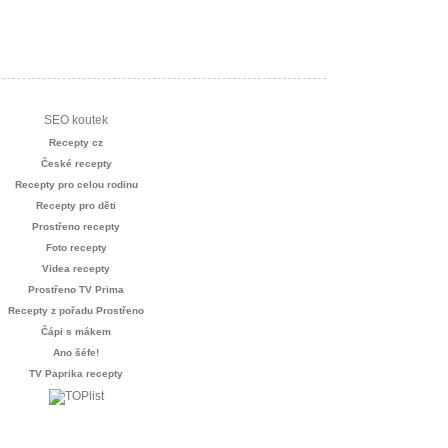
SEO koutek
Recepty cz
České recepty
Recepty pro celou rodinu
Recepty pro děti
Prostřeno recepty
Foto recepty
Videa recepty
Prostřeno TV Prima
Recepty z pořadu Prostřeno
Čápi s mákem
Ano šéfe!
TV Paprika recepty