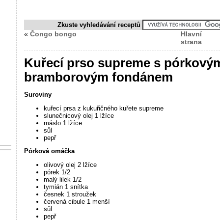
Zkuste vyhledávání receptů
«
Čongo bongo
Hlavní
strana
Kuřecí prso supreme s pórkovým
bramborovým fondánem
Suroviny
kuřecí prsa z kukuřičného kuřete supreme
slunečnicový olej 1 lžíce
máslo 1 lžíce
sůl
pepř
Pórková omáčka
olivový olej 2 lžíce
pórek 1/2
malý lilek 1/2
tymián 1 snítka
česnek 1 stroužek
červená cibule 1 menší
sůl
pepř