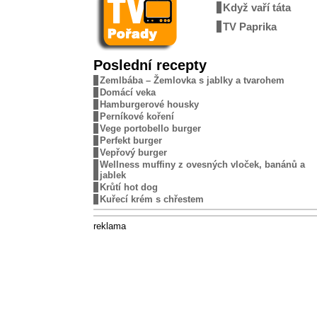
Když vaří táta
TV Paprika
Poslední recepty
Zemlbába – Žemlovka s jablky a tvarohem
Domácí veka
Hamburgerové housky
Perníkové koření
Vege portobello burger
Perfekt burger
Vepřový burger
Wellness muffiny z ovesných vloček, banánů a
jablek
Krůtí hot dog
Kuřecí krém s chřestem
reklama