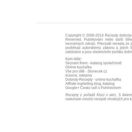
Copyright © 2008-2014
Recepty dobroty-
Reserved. Publikování nebo další šíře
neznámých zdrojů. Převzaté
recepty
ze z
podléhají autorskému zákonu a jejich š
zakázáno a jsou vlastnictvím portálu
dobr
Kam dále:
Seznam firem - katalog společností
Online kuchařka
Vše pro dítě - Slonecek.cz
Inzerce, reklama
Dobroty-Recepty - online kuchařka
Affliate marketing blog, katalog
Google+
Česko vaří s Pohlreichem
Recepty z pořadů Kluci v akci, S Italem
naleznete mnoho receptů vhodných pro ka