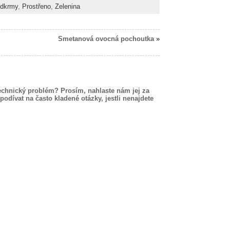
edkrmy
,
Prostřeno
,
Zelenina
Smetanová ovocná pochoutka
»
echnický problém? Prosím, nahlaste nám jej za
podívat na často kladené otázky, jestli nenajdete