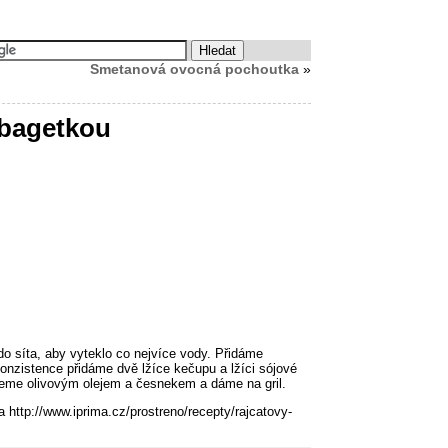
Smetanová ovocná pochoutka
»
 bagetkou
o síta, aby vyteklo co nejvíce vody. Přidáme
onzistence přidáme dvě lžíce kečupu a lžíci sójové
eme olivovým olejem a česnekem a dáme na gril.
 http://www.iprima.cz/prostreno/recepty/rajcatovy-