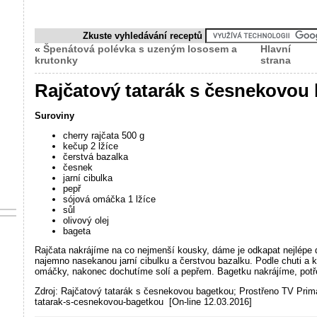
Zkuste vyhledávání receptů
«
Špenátová polévka s uzeným lososem a
Hlavní
krutonky
strana
Rajčatový tatarák s česnekovou
Suroviny
cherry rajčata 500 g
kečup 2 lžíce
čerstvá bazalka
česnek
jarní cibulka
pepř
sójová omáčka 1 lžíce
sůl
olivový olej
bageta
Rajčata nakrájíme na co nejmenší kousky, dáme je odkapat nejlépe d
najemno nasekanou jarní cibulku a čerstvou bazalku. Podle chuti a k
omáčky, nakonec dochutíme solí a pepřem. Bagetku nakrájíme, potř
Zdroj: Rajčatový tatarák s česnekovou bagetkou; Prostřeno TV Prima
tatarak-s-cesnekovou-bagetkou [On-line 12.03.2016]