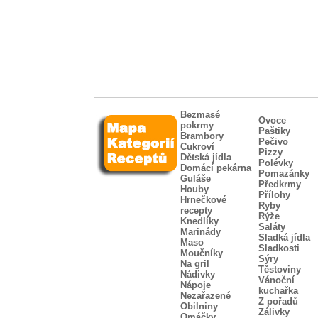
Bezmasé
Ovoce
pokrmy
Paštiky
Brambory
Pečivo
Cukroví
Pizzy
Dětská jídla
Polévky
Domácí pekárna
Pomazánky
Guláše
Předkrmy
Houby
Přílohy
Hrnečkové
Ryby
recepty
Rýže
Knedlíky
Saláty
Marinády
Sladká jídla
Maso
Sladkosti
Moučníky
Sýry
Na gril
Těstoviny
Nádivky
Vánoční
Nápoje
kuchařka
Nezařazené
Z pořadů
Obilniny
Zálivky
Omáčky