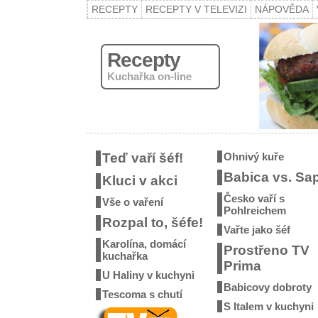
RECEPTY
RECEPTY V TELEVIZI
NÁPOVĚDA
Recepty
Kuchařka on-line
Teď vaří šéf!
Ohnivý kuře
Babica vs. Sa
Kluci v akci
Česko vaří s
Vše o vaření
Pohlreichem
Rozpal to, šéfe!
Vařte jako šéf
Karolína, domácí
Prostřeno TV
kuchařka
Prima
U Haliny v kuchyni
Babicovy dobroty
Tescoma s chutí
S Italem v kuchyni