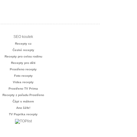
SEO koutek
Recepty cz
České recepty
Recepty pro celou rodinu
Recepty pro děti
Prostřeno recepty
Foto recepty
Videa recepty
Prostřeno TV Prima
Recepty z pořadu Prostřeno
Čápi s mákem
Ano šéfe!
TV Paprika recepty