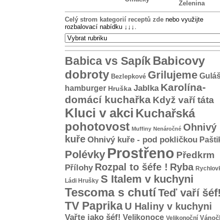
Zelenina
Celý strom kategorií receptů zde
nebo využijte
rozbalovací nabídku
↓↓↓
.
Babicovy
Babica vs Sapík
dobroty
Grilujeme
Gulá
Bezlepkové
Karolína-
hamburger
Jablka
Hruška
domácí kuchařka
Když vaří táta
Kluci v akci
Kuchařská
pohotovost
Ohnivý
Muffiny
Nenáročné
kuře
Ohnivý kuře - pod pokličkou
Pašti
Prostřeno
Polévky
Předkrm
Rozpal to šéfe !
Ryba
Přílohy
Rychlov
S Italem v kuchyni
Ládi Hrušky
Tescoma s chutí
Teď vaří šéf
TV Paprika
U Haliny v kuchyni
Vařte jako šéf!
Velikonoce
Vánoč
Velikonoční