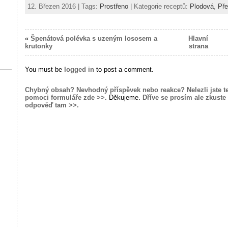
12. Březen 2016 | Tags:
Prostřeno
| Kategorie receptů:
Plodová
,
Př
«
Špenátová polévka s uzeným lososem a
Hlavní
krutonky
strana
You must be
logged in
to post a comment.
Chybný obsah? Nevhodný příspěvek nebo reakce? Nelezli jste t
pomoci formuláře zde >>.
Děkujeme.
Dříve se prosím ale zkuste 
odpověď tam >>.