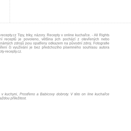
recepty.cz Tipy, triky, názory. Recepty v online kuchařce.
- All Rights
ní receptů je povoleno, většina jich pochází z otevřených nebo
námých zdrojů jsou opatřeny odkazem na původní zdroj. Fotografie
íření či využívání je bez předchozího písemného souhlasu autora
oty-recepty.cz
.
 v kuchyni, Prostřeno a Babicovy dobroty. V této on line kuchařce
ždou příležitost.