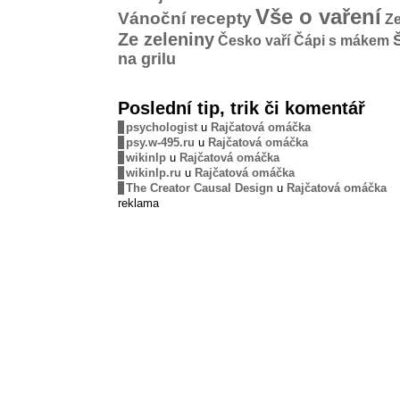
Vše o vaření
Vánoční recepty
Ze
Ze zeleniny
Česko vaří
Čápi s mákem
na grilu
Poslední tip, trik či komentář
psychologist
u
Rajčatová omáčka
psy.w-495.ru
u
Rajčatová omáčka
wikinlp
u
Rajčatová omáčka
wikinlp.ru
u
Rajčatová omáčka
The Creator Causal Design
u
Rajčatová omáčka
reklama