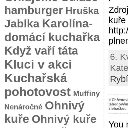
hamburger
Hruška
Zdro
kuře
Karolína-
Jablka
http:
domácí kuchařka
plne
Když vaří táta
6. K
Kluci v akci
Kate
Kuchařská
Ryb
pohotovost
Muffiny
«
Chřestov
Ohnivý
jahodovým
Nenáročné
šlehačkou
kuře
Ohnivý kuře
You 