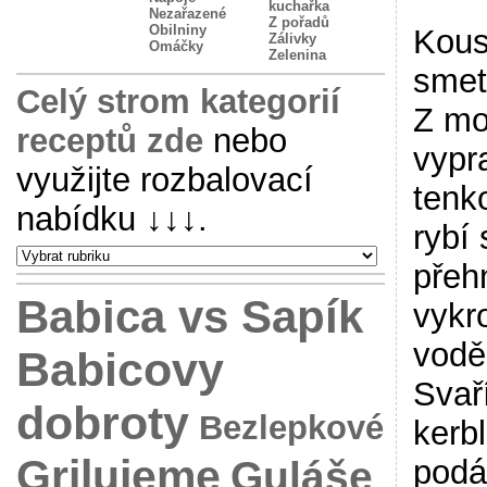
kuchařka
Nezařazené
Z pořadů
Obilniny
Kous
Zálivky
Omáčky
Zelenina
smet
Celý strom kategorií
Z mou
receptů zde
nebo
vypr
využijte rozbalovací
tenk
nabídku
↓↓↓
.
rybí
přeh
Babica vs Sapík
vykr
vodě
Babicovy
Svař
dobroty
Bezlepkové
kerbl
Grilujeme
podá
Guláše