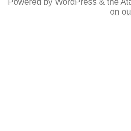
Powered by
WordPress
& the
At
on o