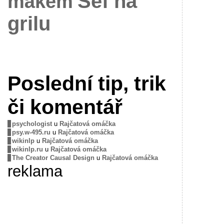
Šéf na
mákem
grilu
Poslední tip, trik
či komentář
psychologist
u
Rajčatová omáčka
psy.w-495.ru
u
Rajčatová omáčka
wikinlp
u
Rajčatová omáčka
wikinlp.ru
u
Rajčatová omáčka
The Creator Causal Design
u
Rajčatová omáčka
reklama