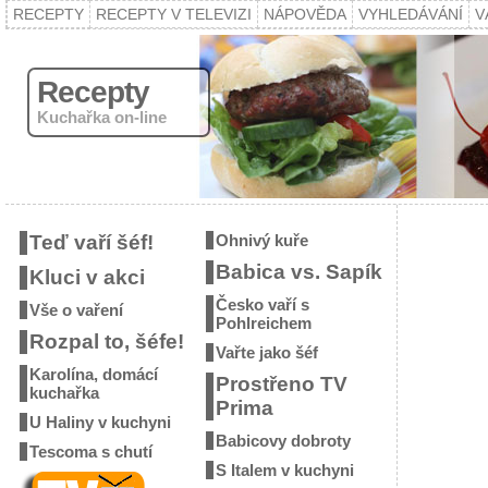
RECEPTY
RECEPTY V TELEVIZI
NÁPOVĚDA
VYHLEDÁVÁNÍ
V
Recepty
Kuchařka on-line
Teď vaří šéf!
Ohnivý kuře
Babica vs. Sapík
Kluci v akci
Česko vaří s
Vše o vaření
Pohlreichem
Rozpal to, šéfe!
Vařte jako šéf
Karolína, domácí
Prostřeno TV
kuchařka
Prima
U Haliny v kuchyni
Babicovy dobroty
Tescoma s chutí
S Italem v kuchyni