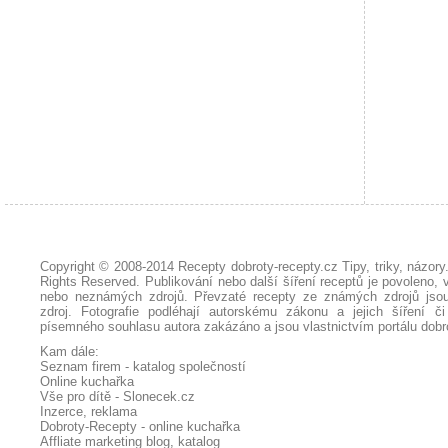
Copyright © 2008-2014
Recepty dobroty-recepty.cz Tipy, triky, názor
Rights Reserved. Publikování nebo další šíření receptů je povoleno, 
nebo neznámých zdrojů. Převzaté
recepty
ze známých zdrojů jsou
zdroj. Fotografie podléhají autorskému zákonu a jejich šíření č
písemného souhlasu autora zakázáno a jsou vlastnictvím portálu
dobr
Kam dále:
Seznam firem - katalog společností
Online kuchařka
Vše pro dítě - Slonecek.cz
Inzerce, reklama
Dobroty-Recepty - online kuchařka
Affliate marketing blog, katalog