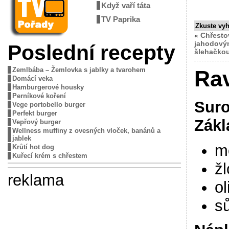
Když vaří táta
TV Paprika
Zkuste vy
«
Chřesto
jahodový
Poslední recepty
šlehačko
Zemlbába – Žemlovka s jablky a tvarohem
Rav
Domácí veka
Hamburgerové housky
Perníkové koření
Suro
Vege portobello burger
Perfekt burger
Zákl
Vepřový burger
Wellness muffiny z ovesných vloček, banánů a
jablek
m
Krůtí hot dog
Kuřecí krém s chřestem
ž
reklama
ol
sů