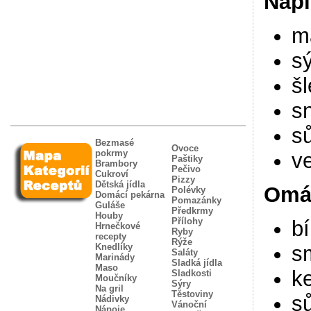
Nápl
m
sý
š
s
sů
Bezmasé
Ovoce
pokrmy
ve
Paštiky
Brambory
Pečivo
Cukroví
Pizzy
Dětská jídla
Omá
Polévky
Domácí pekárna
Pomazánky
Guláše
Předkrmy
Houby
Přílohy
bí
Hrnečkové
Ryby
recepty
Rýže
s
Knedlíky
Saláty
Marinády
Sladká jídla
Maso
ke
Sladkosti
Moučníky
Sýry
Na gril
Těstoviny
sů
Nádivky
Vánoční
Nápoje