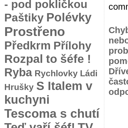
- pod pokličkou
com
Polévky
Paštiky
Prostřeno
Chyb
nebo
Předkrm
Přílohy
prob
Rozpal to šéfe !
pomo
Ryba
Dřív
Rychlovky Ládi
čast
S Italem v
Hrušky
odpo
kuchyni
Tescoma s chutí
Teď vaří šéf!
TV