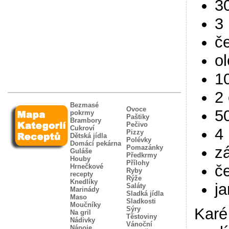
3
3 
č
ol
1
2 
Bezmasé
Ovoce
5
pokrmy
Paštiky
Brambory
Pečivo
Cukroví
4 
Pizzy
Dětská jídla
Polévky
Domácí pekárna
z
Pomazánky
Guláše
Předkrmy
Houby
Přílohy
č
Hrnečkové
Ryby
recepty
Rýže
Knedlíky
ja
Saláty
Marinády
Sladká jídla
Maso
Sladkosti
Moučníky
Sýry
Karé
Na gril
Těstoviny
Nádivky
Vánoční
Nápoje