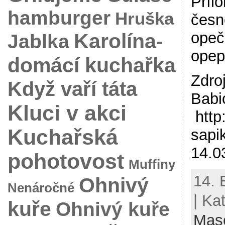
Příl
hamburger
Hruška
česn
Karolína-
opeč
Jablka
opep
domácí kuchařka
Zdro
Když vaří táta
Babi
Kluci v akci
http
Kuchařská
sapi
14.0
pohotovost
Muffiny
14. 
Ohnivý
Nenáročné
| Ka
kuře
Ohnivý kuře
Mas