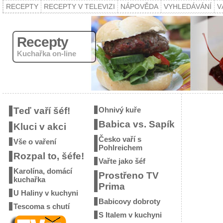
RECEPTY
RECEPTY V TELEVIZI
NÁPOVĚDA
VYHLEDÁVÁNÍ
V
Recepty
Kuchařka on-line
Teď vaří šéf!
Ohnivý kuře
Babica vs. Sapík
Kluci v akci
Česko vaří s
Vše o vaření
Pohlreichem
Rozpal to, šéfe!
Vařte jako šéf
Karolína, domácí
Prostřeno TV
kuchařka
Prima
U Haliny v kuchyni
Babicovy dobroty
Tescoma s chutí
S Italem v kuchyni