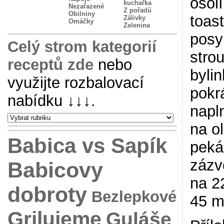
osol
kuchařka
Nezařazené
Z pořadů
Obilniny
toas
Zálivky
Omáčky
Zelenina
posy
Celý strom kategorií
stro
receptů zde
nebo
byli
využijte rozbalovací
pokr
nabídku
↓↓↓
.
napl
na o
Babica vs Sapík
peká
zázv
Babicovy
na 2
dobroty
Bezlepkové
45 m
Grilujeme
Guláše