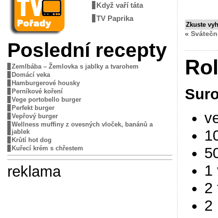
Když vaří táta
TV Paprika
Zkuste vy
«
Sváteční
Poslední recepty
Rol
Zemlbába – Žemlovka s jablky a tvarohem
Domácí veka
Hamburgerové housky
Suro
Perníkové koření
Vege portobello burger
Perfekt burger
ve
Vepřový burger
Wellness muffiny z ovesných vloček, banánů a
1
jablek
Krůtí hot dog
50
Kuřecí krém s chřestem
1
reklama
2 
2 