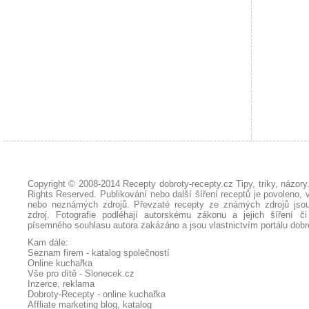
Copyright © 2008-2014
Recepty dobroty-recepty.cz Tipy, triky, názor
Rights Reserved. Publikování nebo další šíření receptů je povoleno, 
nebo neznámých zdrojů. Převzaté
recepty
ze známých zdrojů jsou
zdroj. Fotografie podléhají autorskému zákonu a jejich šíření č
písemného souhlasu autora zakázáno a jsou vlastnictvím portálu
dobr
Kam dále:
Seznam firem - katalog společností
Online kuchařka
Vše pro dítě - Slonecek.cz
Inzerce, reklama
Dobroty-Recepty - online kuchařka
Affliate marketing blog, katalog