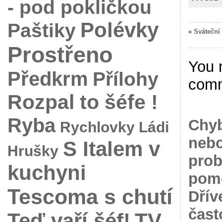
- pod pokličkou
Polévky
Paštiky
«
Sváteční 
Prostřeno
You 
Předkrm
Přílohy
com
Rozpal to šéfe !
Ryba
Chyb
Rychlovky Ládi
nebo
S Italem v
Hrušky
prob
kuchyni
pomo
Tescoma s chutí
Dřív
čast
Teď vaří šéf!
TV