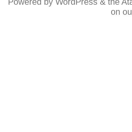
Powered by
WordPress
& the
At
on o