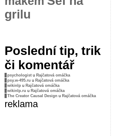
Šéf na
mákem
grilu
Poslední tip, trik
či komentář
psychologist
u
Rajčatová omáčka
psy.w-495.ru
u
Rajčatová omáčka
wikinlp
u
Rajčatová omáčka
wikinlp.ru
u
Rajčatová omáčka
The Creator Causal Design
u
Rajčatová omáčka
reklama