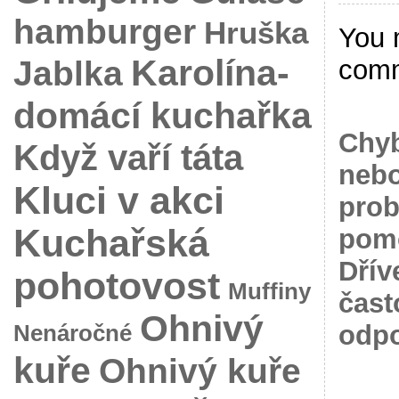
hamburger
Hruška
You 
Karolína-
Jablka
com
domácí kuchařka
Chyb
Když vaří táta
nebo
Kluci v akci
prob
Kuchařská
pomo
Dřív
pohotovost
Muffiny
čast
Ohnivý
odpo
Nenáročné
kuře
Ohnivý kuře