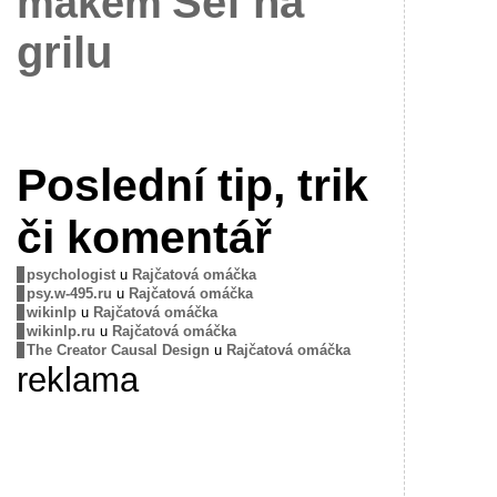
Šéf na
mákem
grilu
Poslední tip, trik
či komentář
psychologist
u
Rajčatová omáčka
psy.w-495.ru
u
Rajčatová omáčka
wikinlp
u
Rajčatová omáčka
wikinlp.ru
u
Rajčatová omáčka
The Creator Causal Design
u
Rajčatová omáčka
reklama