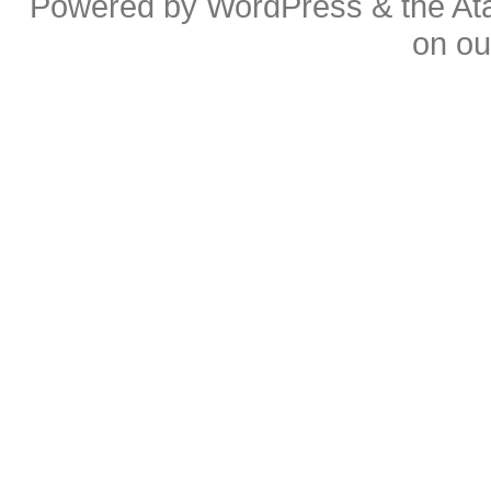
Powered by
WordPress
& the
At
on o