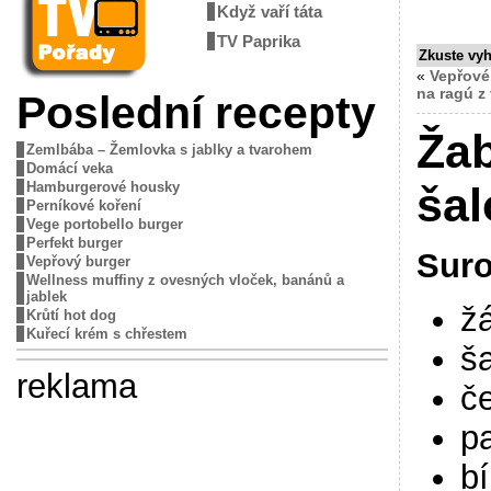
Když vaří táta
TV Paprika
Zkuste vy
«
Vepřové
na ragú z
Poslední recepty
Žab
Zemlbába – Žemlovka s jablky a tvarohem
Domácí veka
Hamburgerové housky
šal
Perníkové koření
Vege portobello burger
Perfekt burger
Suro
Vepřový burger
Wellness muffiny z ovesných vloček, banánů a
jablek
ž
Krůtí hot dog
Kuřecí krém s chřestem
š
reklama
č
pa
bí