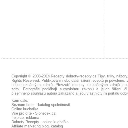
Copyright © 2008-2014
Recepty dobroty-recepty.cz Tipy, triky, názor
Rights Reserved. Publikování nebo další šíření receptů je povoleno, 
nebo neznámých zdrojů. Převzaté
recepty
ze známých zdrojů jsou
zdroj. Fotografie podléhají autorskému zákonu a jejich šíření č
písemného souhlasu autora zakázáno a jsou vlastnictvím portálu
dobr
Kam dále:
Seznam firem - katalog společností
Online kuchařka
Vše pro dítě - Slonecek.cz
Inzerce, reklama
Dobroty-Recepty - online kuchařka
Affliate marketing blog, katalog