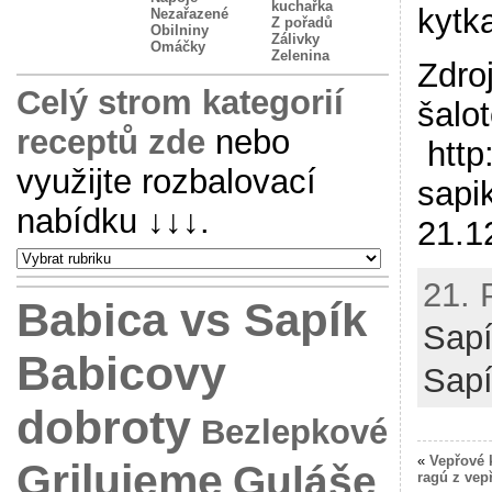
kuchařka
kytk
Nezařazené
Z pořadů
Obilniny
Zálivky
Omáčky
Zelenina
Zdro
Celý strom kategorií
šalo
receptů zde
nebo
http
využijte rozbalovací
sapi
nabídku
↓↓↓
.
21.1
21. 
Babica vs Sapík
Sap
Babicovy
Sap
dobroty
Bezlepkové
«
Vepřové 
Grilujeme
Guláše
ragú z vep