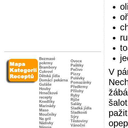
ol
o
c
ru
to
j
Bezmasé
Ovoce
pokrmy
Paštiky
Brambory
V pá
Pečivo
Cukroví
Pizzy
Dětská jídla
Polévky
Nech
Domácí pekárna
Pomazánky
Guláše
Předkrmy
Houby
žábá
Přílohy
Hrnečkové
Ryby
recepty
Rýže
šalo
Knedlíky
Saláty
Marinády
Sladká jídla
Maso
paži
Sladkosti
Moučníky
Sýry
Na gril
opep
Těstoviny
Nádivky
Vánoční
Nápoje