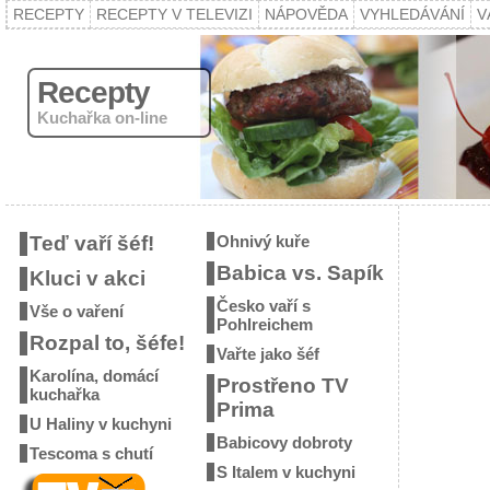
RECEPTY
RECEPTY V TELEVIZI
NÁPOVĚDA
VYHLEDÁVÁNÍ
V
Recepty
Kuchařka on-line
Teď vaří šéf!
Ohnivý kuře
Babica vs. Sapík
Kluci v akci
Česko vaří s
Vše o vaření
Pohlreichem
Rozpal to, šéfe!
Vařte jako šéf
Karolína, domácí
Prostřeno TV
kuchařka
Prima
U Haliny v kuchyni
Babicovy dobroty
Tescoma s chutí
S Italem v kuchyni