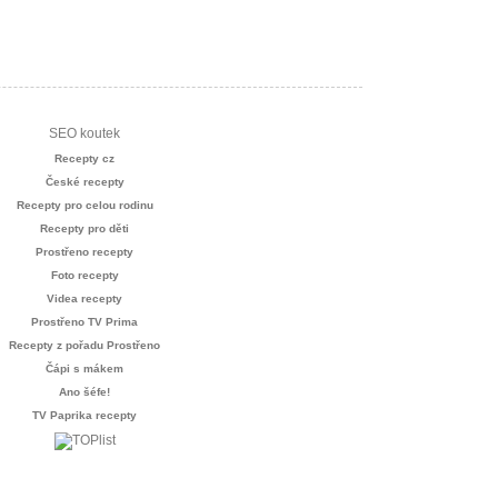
SEO koutek
Recepty cz
České recepty
Recepty pro celou rodinu
Recepty pro děti
Prostřeno recepty
Foto recepty
Videa recepty
Prostřeno TV Prima
Recepty z pořadu Prostřeno
Čápi s mákem
Ano šéfe!
TV Paprika recepty