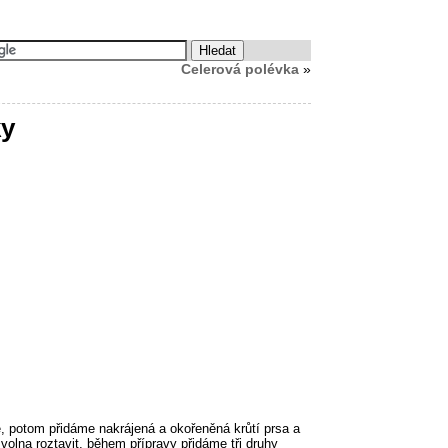
Celerová polévka
»
ky
 potom přidáme nakrájená a okořeněná krůtí prsa a
lna roztavit, během přípravy přidáme tři druhy