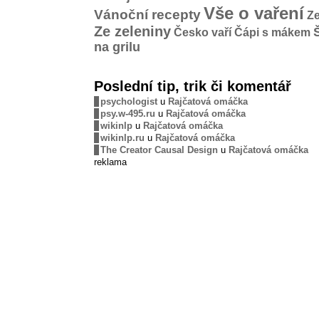
Vše o vaření
Vánoční recepty
Ze
Ze zeleniny
Česko vaří
Čápi s mákem
na grilu
Poslední tip, trik či komentář
psychologist
u
Rajčatová omáčka
psy.w-495.ru
u
Rajčatová omáčka
wikinlp
u
Rajčatová omáčka
wikinlp.ru
u
Rajčatová omáčka
The Creator Causal Design
u
Rajčatová omáčka
reklama