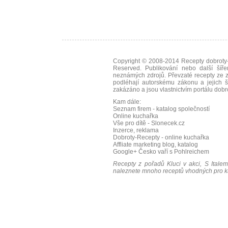
Copyright © 2008-2014
Recepty dobroty-
Reserved. Publikování nebo další šíře
neznámých zdrojů. Převzaté
recepty
ze z
podléhají autorskému zákonu a jejich š
zakázáno a jsou vlastnictvím portálu
dobr
Kam dále:
Seznam firem - katalog společností
Online kuchařka
Vše pro dítě - Slonecek.cz
Inzerce, reklama
Dobroty-Recepty - online kuchařka
Affliate marketing blog, katalog
Google+
Česko vaří s Pohlreichem
Recepty z pořadů Kluci v akci, S Italem
naleznete mnoho receptů vhodných pro ka