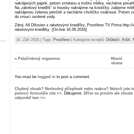
nakrájených paprik, potom smetanu a trošku mléka, necháme povařit,
Na „raketový knedlík“ si housky nakrájíme na kostičky, zalijeme m
nakrájenou zelenou petrželí a necháme chviličku vsáknout. Potom ze
do vroucí osolené vody.
Zdroj: All Difusien s raketovými knedlíky; Prostřeno TV Prima http://
raketovymi-knedliky [On-line 16.09.2016]
16. Září 2016 | Tags:
Prostřeno
| Kategorie receptů:
Drůbeží
,
Krůtí
,
«
Palačinkový orgasmus
Hlavní
strana
You must be
logged in
to post a comment.
Chybný obsah? Nevhodný příspěvek nebo reakce? Nelezli jste t
pomoci formuláře zde >>.
Děkujeme.
Dříve se prosím ale zkuste 
odpověď tam >>.