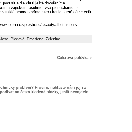
 podusit a dle chuti ještě dokořeníme.
lékem a vajíčkem, osolíme, vše promícháme i s
 vzniklé hmoty tvoříme rukou koule, které dáme vařit
www.iprima.cz/prostreno/recepty/all-difusien-s-
Maso
,
Plodová
,
Prostřeno
,
Zelenina
Celerová polévka
»
echnický problém? Prosím, nahlaste nám jej za
podívat na často kladené otázky, jestli nenajdete