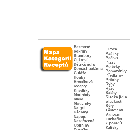
Bezmasé
Ovoce
pokrmy
Paštiky
Brambory
Pečivo
Cukroví
Pizzy
Dětská jídla
Polévky
Domácí pekárna
Pomazánky
Guláše
Předkrmy
Houby
Přílohy
Hrnečkové
Ryby
recepty
Rýže
Knedlíky
Saláty
Marinády
Sladká jídla
Maso
Sladkosti
Moučníky
Sýry
Na gril
Těstoviny
Nádivky
Vánoční
Nápoje
kuchařka
Nezařazené
Z pořadů
Obilniny
Zálivky
Omáčky