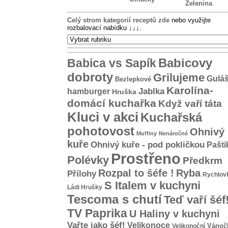
Zelenina
Celý strom kategorií receptů zde
nebo využijte
rozbalovací nabídku
↓↓↓
.
Babicovy
Babica vs Sapík
dobroty
Grilujeme
Gulá
Bezlepkové
Karolína-
hamburger
Jablka
Hruška
domácí kuchařka
Když vaří táta
Kluci v akci
Kuchařská
pohotovost
Ohnivý
Muffiny
Nenáročné
kuře
Ohnivý kuře - pod pokličkou
Pašti
Prostřeno
Polévky
Předkrm
Rozpal to šéfe !
Ryba
Přílohy
Rychlov
S Italem v kuchyni
Ládi Hrušky
Tescoma s chutí
Teď vaří šéf
TV Paprika
U Haliny v kuchyni
Vařte jako šéf!
Velikonoce
Vánoč
Velikonoční