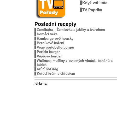
Když vaří táta
TV Paprika
Poslední recepty
Zemlbába – Žemlovka s jablky a tvarohem
Domácí veka
Hamburgerové housky
Perníkové koření
Vege portobello burger
Perfekt burger
Vepřový burger
Wellness muffiny z ovesných vloček, banánů a
jablek
Krůtí hot dog
Kuřecí krém s chřestem
reklama