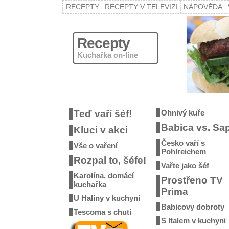
RECEPTY
RECEPTY V TELEVIZI
NÁPOVĚDA
Recepty
Kuchařka on-line
Teď vaří šéf!
Ohnivý kuře
Babica vs. Sa
Kluci v akci
Česko vaří s
Vše o vaření
Pohlreichem
Rozpal to, šéfe!
Vařte jako šéf
Karolína, domácí
Prostřeno TV
kuchařka
Prima
U Haliny v kuchyni
Babicovy dobroty
Tescoma s chutí
S Italem v kuchyni