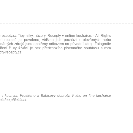
recepty.cz Tipy, triky, názory. Recepty v online kuchařce.
- All Rights
ní receptů je povoleno, většina jich pochází z otevřených nebo
námých zdrojů jsou opatřeny odkazem na původní zdroj. Fotografie
íření či využívání je bez předchozího písemného souhlasu autora
oty-recepty.cz
.
 v kuchyni, Prostřeno a Babicovy dobroty. V této on line kuchařce
ždou příležitost.