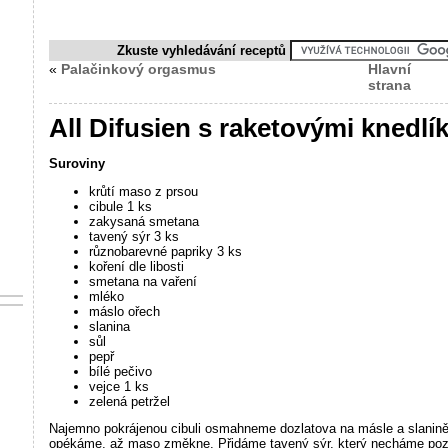
Zkuste vyhledávání receptů
«
Palačinkový orgasmus
Hlavní
strana
All Difusien s raketovými knedlí
Suroviny
krůtí maso z prsou
cibule 1 ks
zakysaná smetana
tavený sýr 3 ks
různobarevné papriky 3 ks
koření dle libosti
smetana na vaření
mléko
máslo ořech
slanina
sůl
pepř
bílé pečivo
vejce 1 ks
zelená petržel
Najemno pokrájenou cibuli osmahneme dozlatova na másle a slanině,
opékáme, až maso změkne. Přidáme tavený sýr, který necháme pozvo