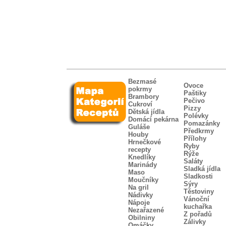
Bezmasé
Ovoce
pokrmy
Paštiky
Brambory
Pečivo
Cukroví
Pizzy
Dětská jídla
Polévky
Domácí pekárna
Pomazánky
Guláše
Předkrmy
Houby
Přílohy
Hrnečkové
Ryby
recepty
Rýže
Knedlíky
Saláty
Marinády
Sladká jídla
Maso
Sladkosti
Moučníky
Sýry
Na gril
Těstoviny
Nádivky
Vánoční
Nápoje
kuchařka
Nezařazené
Z pořadů
Obilniny
Zálivky
Omáčky