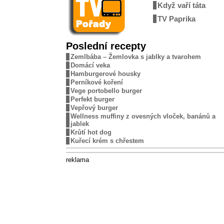
Když vaří táta
TV Paprika
Poslední recepty
Zemlbába – Žemlovka s jablky a tvarohem
Domácí veka
Hamburgerové housky
Perníkové koření
Vege portobello burger
Perfekt burger
Vepřový burger
Wellness muffiny z ovesných vloček, banánů a
jablek
Krůtí hot dog
Kuřecí krém s chřestem
reklama