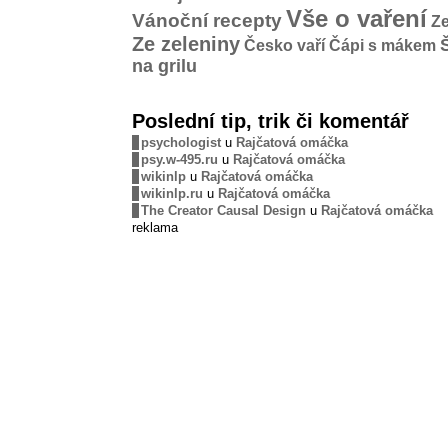
Vše o vaření
Vánoční recepty
Ze
Ze zeleniny
Česko vaří
Čápi s mákem
na grilu
Poslední tip, trik či komentář
psychologist
u
Rajčatová omáčka
psy.w-495.ru
u
Rajčatová omáčka
wikinlp
u
Rajčatová omáčka
wikinlp.ru
u
Rajčatová omáčka
The Creator Causal Design
u
Rajčatová omáčka
reklama