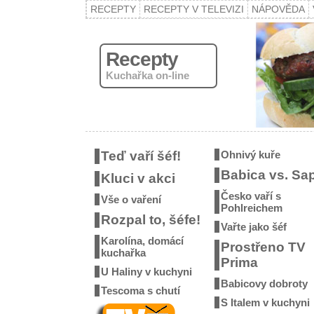
RECEPTY
RECEPTY V TELEVIZI
NÁPOVĚDA
Recepty
Kuchařka on-line
Teď vaří šéf!
Ohnivý kuře
Babica vs. Sa
Kluci v akci
Česko vaří s
Vše o vaření
Pohlreichem
Rozpal to, šéfe!
Vařte jako šéf
Karolína, domácí
Prostřeno TV
kuchařka
Prima
U Haliny v kuchyni
Babicovy dobroty
Tescoma s chutí
S Italem v kuchyni