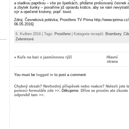
a sladkou paprikou – vše po špetkách, přidáme prolisovaný česnek a
a zbytek šunky – povaříme již opravdu krátce, aby se nám nevytrati
sýr a opečené krutony, popř. toust.
Zdroj: Česneková polévka; Prostřeno TV Prima http://www.iprima.cz
06.05.2016]
6. Květen 2016 | Tags:
Prostřeno
| Kategorie receptů:
Brambory
,
Cib
Zeleninové
«
Kuře na kari s jasmínovou rýží
Hlavní
strana
You must be
logged in
to post a comment.
Chybný obsah? Nevhodný příspěvek nebo reakce? Nelezli jste t
pomoci formuláře zde >>.
Děkujeme.
Dříve se prosím ale zkuste 
odpověď tam >>.