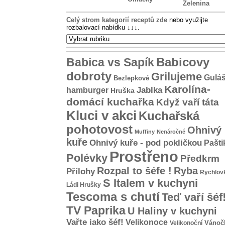
Zelenina
Celý strom kategorií receptů zde
nebo využijte
rozbalovací nabídku
↓↓↓
.
Babicovy
Babica vs Sapík
dobroty
Grilujeme
Gulá
Bezlepkové
Karolína-
hamburger
Jablka
Hruška
domácí kuchařka
Když vaří táta
Kluci v akci
Kuchařská
pohotovost
Ohnivý
Muffiny
Nenáročné
kuře
Ohnivý kuře - pod pokličkou
Pašti
Prostřeno
Polévky
Předkrm
Rozpal to šéfe !
Ryba
Přílohy
Rychlov
S Italem v kuchyni
Ládi Hrušky
Tescoma s chutí
Teď vaří šéf
TV Paprika
U Haliny v kuchyni
Vařte jako šéf!
Velikonoce
Vánoč
Velikonoční