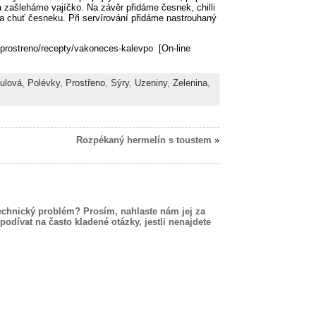
 zašleháme vajíčko. Na závěr přidáme česnek, chilli
la chuť česneku. Při servírování přidáme nastrouhaný
/prostreno/recepty/vakoneces-kalevpo [On-line
ulová
,
Polévky
,
Prostřeno
,
Sýry
,
Uzeniny
,
Zelenina
,
Rozpékaný hermelín s toustem
»
echnický problém? Prosím, nahlaste nám jej za
podívat na často kladené otázky, jestli nenajdete