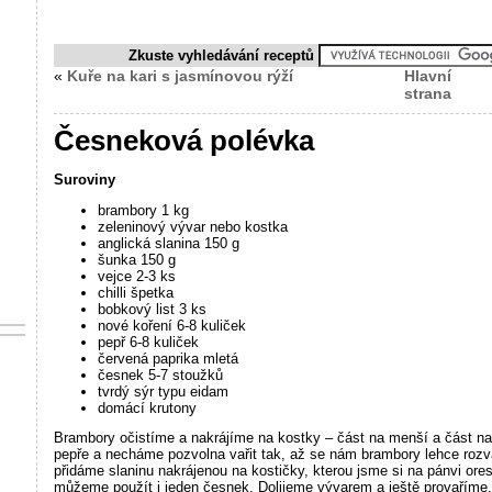
Zkuste vyhledávání receptů
«
Kuře na kari s jasmínovou rýží
Hlavní
strana
Česneková polévka
Suroviny
brambory 1 kg
zeleninový vývar nebo kostka
anglická slanina 150 g
šunka 150 g
vejce 2-3 ks
chilli špetka
bobkový list 3 ks
nové koření 6-8 kuliček
pepř 6-8 kuliček
červená paprika mletá
česnek 5-7 stoužků
tvrdý sýr typu eidam
domácí krutony
Brambory očistíme a nakrájíme na kostky – část na menší a část na 
pepře a necháme pozvolna vařit tak, až se nám brambory lehce ro
přidáme slaninu nakrájenou na kostičky, kterou jsme si na pánvi ores
můžeme použít i jeden česnek. Dolijeme vývarem a ještě provaříme,