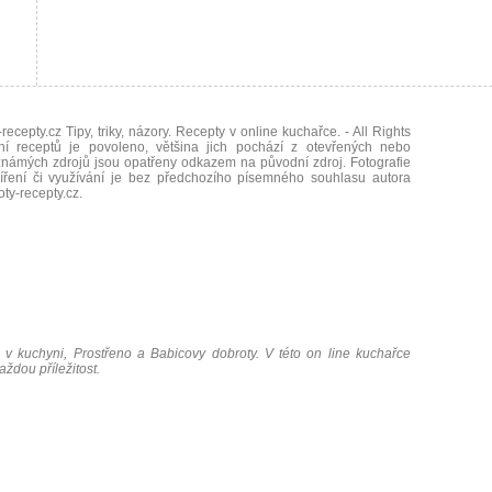
recepty.cz Tipy, triky, názory. Recepty v online kuchařce.
- All Rights
ní receptů je povoleno, většina jich pochází z otevřených nebo
námých zdrojů jsou opatřeny odkazem na původní zdroj. Fotografie
íření či využívání je bez předchozího písemného souhlasu autora
oty-recepty.cz
.
 v kuchyni, Prostřeno a Babicovy dobroty. V této on line kuchařce
ždou příležitost.