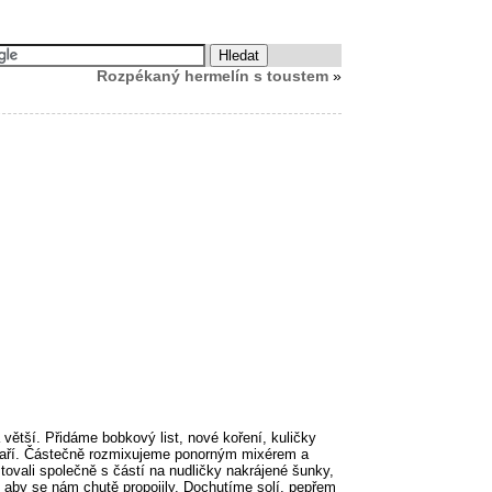
Rozpékaný hermelín s toustem
»
větší. Přidáme bobkový list, nové koření, kuličky
zvaří. Částečně rozmixujeme ponorným mixérem a
tovali společně s částí na nudličky nakrájené šunky,
 aby se nám chutě propojily. Dochutíme solí, pepřem