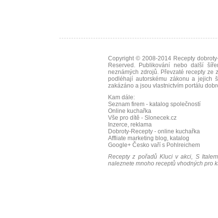
Copyright © 2008-2014
Recepty dobroty-
Reserved. Publikování nebo další šíře
neznámých zdrojů. Převzaté
recepty
ze z
podléhají autorskému zákonu a jejich š
zakázáno a jsou vlastnictvím portálu
dobr
Kam dále:
Seznam firem - katalog společností
Online kuchařka
Vše pro dítě - Slonecek.cz
Inzerce, reklama
Dobroty-Recepty - online kuchařka
Affliate marketing blog, katalog
Google+
Česko vaří s Pohlreichem
Recepty z pořadů Kluci v akci, S Italem
naleznete mnoho receptů vhodných pro ka