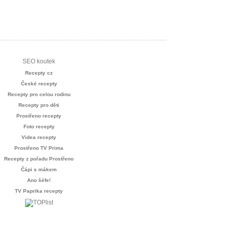
SEO koutek
Recepty cz
České recepty
Recepty pro celou rodinu
Recepty pro děti
Prostřeno recepty
Foto recepty
Videa recepty
Prostřeno TV Prima
Recepty z pořadu Prostřeno
Čápi s mákem
Ano šéfe!
TV Paprika recepty