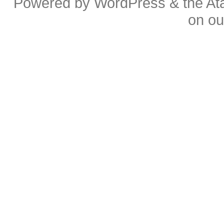
Powered by
WordPress
& the
At
on o