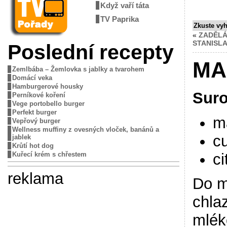
Když vaří táta
TV Paprika
Zkuste vy
«
ZADĚLÁ
STANISL
Poslední recepty
MA
Zemlbába – Žemlovka s jablky a tvarohem
Domácí veka
Hamburgerové housky
Suro
Perníkové koření
Vege portobello burger
Perfekt burger
ma
Vepřový burger
Wellness muffiny z ovesných vloček, banánů a
c
jablek
Krůtí hot dog
ci
Kuřecí krém s chřestem
reklama
Do m
chla
mlék