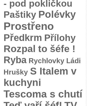
- pod pokličkou
Polévky
Paštiky
Prostřeno
Předkrm
Přílohy
Rozpal to šéfe !
Ryba
Rychlovky Ládi
S Italem v
Hrušky
kuchyni
Tescoma s chutí
Teď vaří šéf!
TV