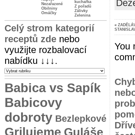
Deze
kuchařka
Nezařazené
Z pořadů
Obilniny
Zálivky
Omáčky
Zelenina
«
ZADĚLÁ
Celý strom kategorií
STANISLA
receptů zde
nebo
You 
využijte rozbalovací
com
nabídku
↓↓↓
.
Chyb
Babica vs Sapík
nebo
Babicovy
prob
pomo
dobroty
Bezlepkové
Dřív
Grilujeme
Guláše