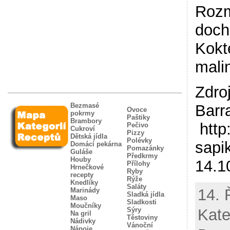
Rozm
doch
Kokt
mali
Zdro
Bezmasé
Barr
Ovoce
pokrmy
Paštiky
Brambory
http
Pečivo
Cukroví
Pizzy
Dětská jídla
Polévky
sapi
Domácí pekárna
Pomazánky
Guláše
Předkrmy
Houby
14.1
Přílohy
Hrnečkové
Ryby
recepty
Rýže
Knedlíky
Saláty
14. 
Marinády
Sladká jídla
Maso
Sladkosti
Moučníky
Sýry
Kate
Na gril
Těstoviny
Nádivky
Vánoční
Nápoje