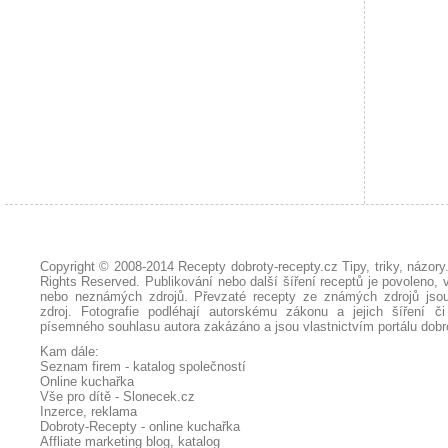
Copyright © 2008-2014
Recepty dobroty-recepty.cz Tipy, triky, názor
Rights Reserved. Publikování nebo další šíření receptů je povoleno, 
nebo neznámých zdrojů. Převzaté
recepty
ze známých zdrojů jsou
zdroj. Fotografie podléhají autorskému zákonu a jejich šíření č
písemného souhlasu autora zakázáno a jsou vlastnictvím portálu
dobr
Kam dále:
Seznam firem - katalog společností
Online kuchařka
Vše pro dítě - Slonecek.cz
Inzerce, reklama
Dobroty-Recepty - online kuchařka
Affliate marketing blog, katalog