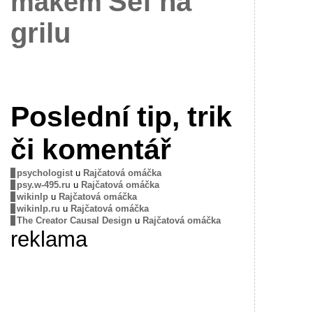
Šéf na
mákem
grilu
Poslední tip, trik
či komentář
psychologist
u
Rajčatová omáčka
psy.w-495.ru
u
Rajčatová omáčka
wikinlp
u
Rajčatová omáčka
wikinlp.ru
u
Rajčatová omáčka
The Creator Causal Design
u
Rajčatová omáčka
reklama