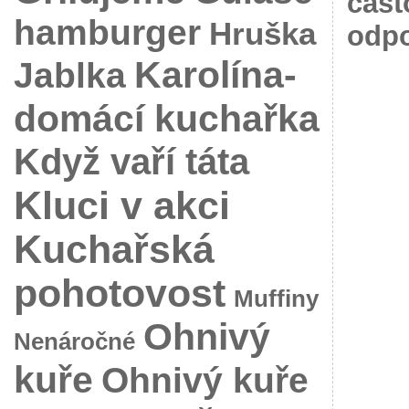
čast
hamburger
Hruška
odpo
Karolína-
Jablka
domácí kuchařka
Když vaří táta
Kluci v akci
Kuchařská
pohotovost
Muffiny
Ohnivý
Nenáročné
kuře
Ohnivý kuře