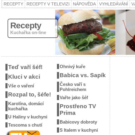
RECEPTY
RECEPTY V TELEVIZI
NÁPOVĚDA
VYHLEDÁVÁNÍ
V
Recepty
Kuchařka on-line
Teď vaří šéf!
Ohnivý kuře
Babica vs. Sapík
Kluci v akci
Česko vaří s
Vše o vaření
Pohlreichem
Rozpal to, šéfe!
Vařte jako šéf
Karolína, domácí
Prostřeno TV
kuchařka
Prima
U Haliny v kuchyni
Babicovy dobroty
Tescoma s chutí
S Italem v kuchyni