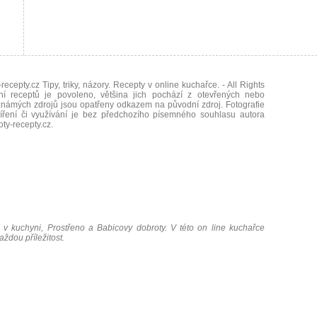
recepty.cz Tipy, triky, názory. Recepty v online kuchařce.
- All Rights
ní receptů je povoleno, většina jich pochází z otevřených nebo
námých zdrojů jsou opatřeny odkazem na původní zdroj. Fotografie
íření či využívání je bez předchozího písemného souhlasu autora
oty-recepty.cz
.
 v kuchyni, Prostřeno a Babicovy dobroty. V této on line kuchařce
ždou příležitost.