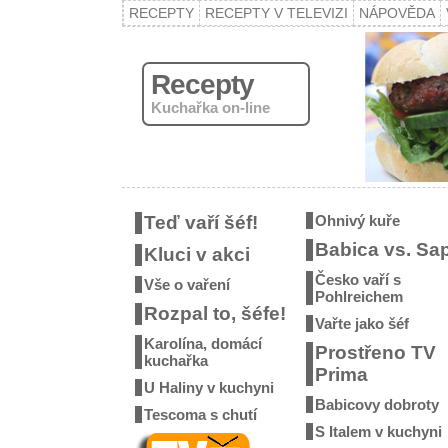
RECEPTY
RECEPTY V TELEVIZI
NÁPOVĚDA
Recepty
Kuchařka on-line
Teď vaří šéf!
Ohnivý kuře
Babica vs. Sa
Kluci v akci
Česko vaří s
Vše o vaření
Pohlreichem
Rozpal to, šéfe!
Vařte jako šéf
Karolína, domácí
Prostřeno TV
kuchařka
Prima
U Haliny v kuchyni
Babicovy dobroty
Tescoma s chutí
S Italem v kuchyni