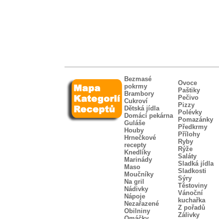
Bezmasé
Ovoce
pokrmy
Paštiky
Brambory
Pečivo
Cukroví
Pizzy
Dětská jídla
Polévky
Domácí pekárna
Pomazánky
Guláše
Předkrmy
Houby
Přílohy
Hrnečkové
Ryby
recepty
Rýže
Knedlíky
Saláty
Marinády
Sladká jídla
Maso
Sladkosti
Moučníky
Sýry
Na gril
Těstoviny
Nádivky
Vánoční
Nápoje
kuchařka
Nezařazené
Z pořadů
Obilniny
Zálivky
Omáčky