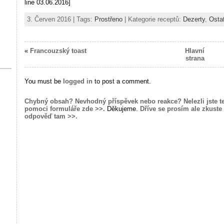
line 03.06.2016]
3. Červen 2016 | Tags:
Prostřeno
| Kategorie receptů:
Dezerty
,
Osta
«
Francouzský toast
Hlavní
strana
You must be
logged in
to post a comment.
Chybný obsah? Nevhodný příspěvek nebo reakce? Nelezli jste t
pomoci formuláře zde >>.
Děkujeme.
Dříve se prosím ale zkuste 
odpověď tam >>.