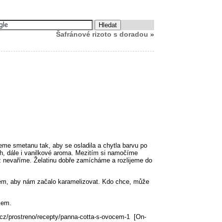
Šafránové rizoto s doradou
»
eme smetanu tak, aby se osladila a chytla barvu po
ah, dále i vanilkové aroma. Mezitím si namočíme
už nevaříme. Želatinu dobře zamícháme a rozlijeme do
krem, aby nám začalo karamelizovat. Kdo chce, může
cem.
.cz/prostreno/recepty/panna-cotta-s-ovocem-1 [On-