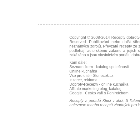
Copyright © 2008-2014
Recepty dobroty-
Reserved. Publikování nebo další šíře
neznámých zdrojů. Převzaté
recepty
ze z
podléhají autorskému zákonu a jejich š
zakázáno a jsou vlastnictvím portálu
dobr
Kam dále:
Seznam firem - katalog společností
Online kuchařka
Vše pro dítě - Slonecek.cz
Inzerce, reklama
Dobroty-Recepty - online kuchařka
Affliate marketing blog, katalog
Google+
Česko vaří s Pohlreichem
Recepty z pořadů Kluci v akci, S Italem
naleznete mnoho receptů vhodných pro ka