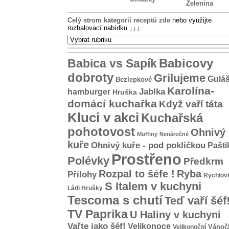
Zelenina
Celý strom kategorií receptů zde
nebo využijte
rozbalovací nabídku
↓↓↓
.
Babicovy
Babica vs Sapík
dobroty
Grilujeme
Gulá
Bezlepkové
Karolína-
hamburger
Jablka
Hruška
domácí kuchařka
Když vaří táta
Kluci v akci
Kuchařská
pohotovost
Ohnivý
Muffiny
Nenáročné
kuře
Ohnivý kuře - pod pokličkou
Pašti
Prostřeno
Polévky
Předkrm
Rozpal to šéfe !
Ryba
Přílohy
Rychlov
S Italem v kuchyni
Ládi Hrušky
Tescoma s chutí
Teď vaří šéf
TV Paprika
U Haliny v kuchyni
Vařte jako šéf!
Velikonoce
Vánoč
Velikonoční