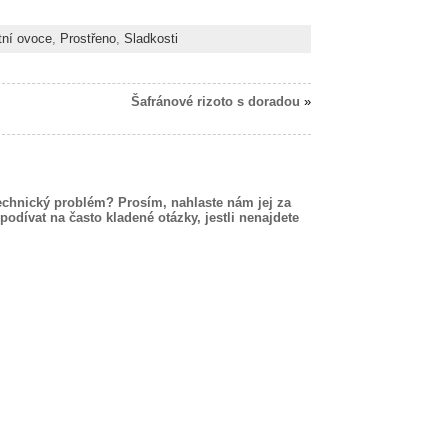
tní ovoce
,
Prostřeno
,
Sladkosti
Šafránové rizoto s doradou
»
echnický problém? Prosím, nahlaste nám jej za
podívat na často kladené otázky, jestli nenajdete