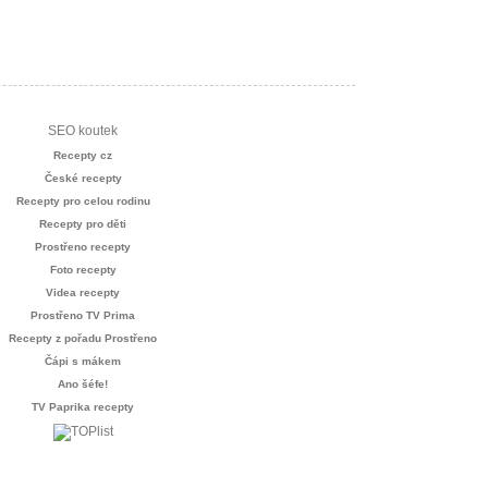
SEO koutek
Recepty cz
České recepty
Recepty pro celou rodinu
Recepty pro děti
Prostřeno recepty
Foto recepty
Videa recepty
Prostřeno TV Prima
Recepty z pořadu Prostřeno
Čápi s mákem
Ano šéfe!
TV Paprika recepty