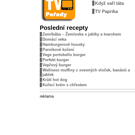
Když vaří táta
TV Paprika
Poslední recepty
Zemlbába – Žemlovka s jablky a tvarohem
Domácí veka
Hamburgerové housky
Perníkové koření
Vege portobello burger
Perfekt burger
Vepřový burger
Wellness muffiny z ovesných vloček, banánů a
jablek
Krůtí hot dog
Kuřecí krém s chřestem
reklama