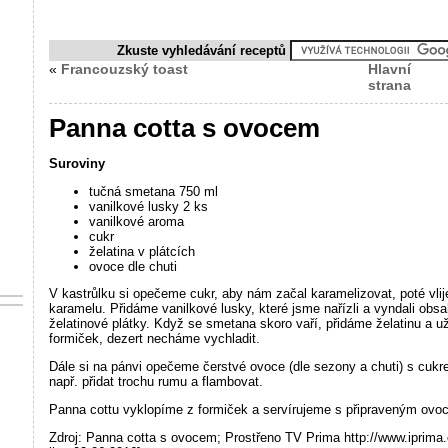
Zkuste vyhledávání receptů
«
Francouzský toast
Hlavní
strana
Panna cotta s ovocem
Suroviny
tučná smetana 750 ml
vanilkové lusky 2 ks
vanilkové aroma
cukr
želatina v plátcích
ovoce dle chuti
V kastrůlku si opečeme cukr, aby nám začal karamelizovat, poté vlij
karamelu. Přidáme vanilkové lusky, které jsme nařízli a vyndali obs
želatinové plátky. Když se smetana skoro vaří, přidáme želatinu a 
formiček, dezert necháme vychladit.
Dále si na pánvi opečeme čerstvé ovoce (dle sezony a chuti) s cu
např. přidat trochu rumu a flambovat.
Panna cottu vyklopíme z formiček a servírujeme s připraveným ovo
Zdroj: Panna cotta s ovocem; Prostřeno TV Prima http://www.iprima