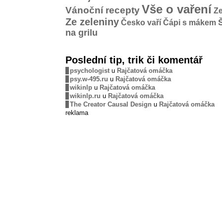
Vše o vaření
Vánoční recepty
Ze
Ze zeleniny
Česko vaří
Čápi s mákem
na grilu
Poslední tip, trik či komentář
psychologist
u
Rajčatová omáčka
psy.w-495.ru
u
Rajčatová omáčka
wikinlp
u
Rajčatová omáčka
wikinlp.ru
u
Rajčatová omáčka
The Creator Causal Design
u
Rajčatová omáčka
reklama