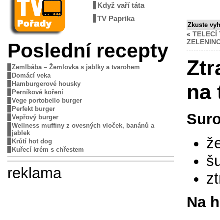
Když vaří táta
TV Paprika
Zkuste vy
«
TELECÍ
ZELENIN
Poslední recepty
Ztr
Zemlbába – Žemlovka s jablky a tvarohem
Domácí veka
Hamburgerové housky
na 
Perníkové koření
Vege portobello burger
Perfekt burger
Suro
Vepřový burger
Wellness muffiny z ovesných vloček, banánů a
jablek
ž
Krůtí hot dog
Kuřecí krém s chřestem
š
reklama
z
Na 