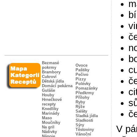
m
bí
v
č
n
bo
Bezmasé
Ovoce
cu
pokrmy
Paštiky
Brambory
Pečivo
Cukroví
če
Pizzy
Dětská jídla
Polévky
Domácí pekárna
Pomazánky
ci
Guláše
Předkrmy
Houby
Přílohy
Hrnečkové
sů
Ryby
recepty
Rýže
Knedlíky
č
Saláty
Marinády
Sladká jídla
Maso
Sladkosti
Moučníky
Sýry
V pá
Na gril
Těstoviny
Nádivky
Vánoční
Nápoje