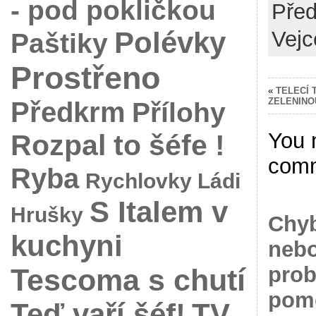
- pod pokličkou
Pře
Polévky
Vejc
Paštiky
Prostřeno
«
TELECÍ 
ZELENINO
Předkrm
Přílohy
You 
Rozpal to šéfe !
com
Ryba
Rychlovky Ládi
S Italem v
Hrušky
Chyb
kuchyni
nebo
prob
Tescoma s chutí
pomo
Teď vaří šéf!
TV