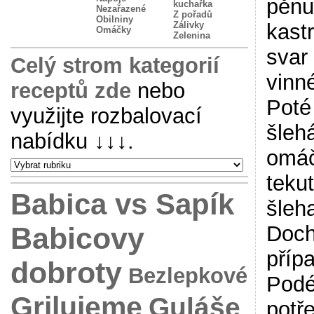
pěnu
kuchařka
Nezařazené
Z pořadů
Obilniny
Zálivky
kast
Omáčky
Zelenina
svar 
Celý strom kategorií
vinn
receptů zde
nebo
Poté
využijte rozbalovací
šleh
nabídku
↓↓↓
.
omáč
teku
Babica vs Sapík
šleha
Babicovy
Doch
příp
dobroty
Bezlepkové
Podé
Grilujeme
Guláše
potř