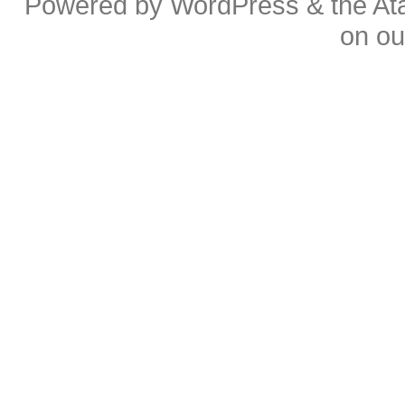
Powered by
WordPress
& the
At
on o