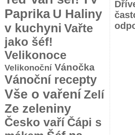
Dřív
Paprika
U Haliny
čast
odpo
v kuchyni
Vařte
jako šéf!
Velikonoce
Vánočka
Velikonoční
Vánoční recepty
Vše o vaření
Zelí
Ze zeleniny
Česko vaří
Čápi s