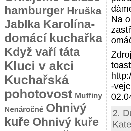
dáme
hamburger
Hruška
Na o
Karolína-
Jablka
zast
domácí kuchařka
omáč
Když vaří táta
Zdro
Kluci v akci
toas
http
Kuchařská
-vej
pohotovost
02.0
Muffiny
Ohnivý
Nenáročné
2. D
kuře
Ohnivý kuře
Kate