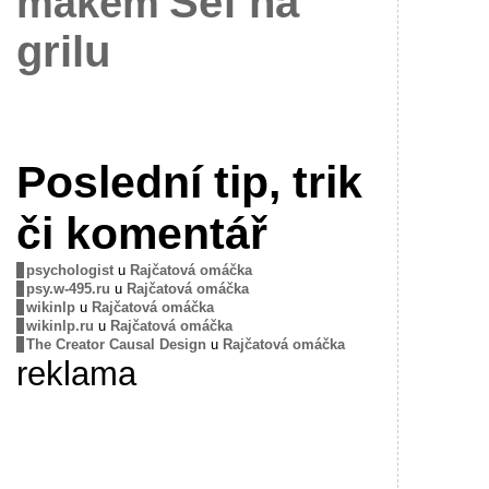
Šéf na
mákem
grilu
Poslední tip, trik
či komentář
psychologist
u
Rajčatová omáčka
psy.w-495.ru
u
Rajčatová omáčka
wikinlp
u
Rajčatová omáčka
wikinlp.ru
u
Rajčatová omáčka
The Creator Causal Design
u
Rajčatová omáčka
reklama