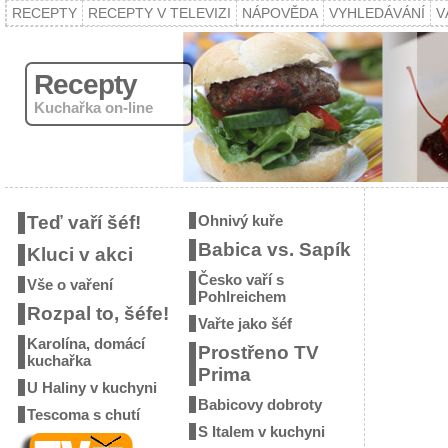
RECEPTY
RECEPTY V TELEVIZI
NÁPOVĚDA
VYHLEDÁVÁNÍ
V
Recepty
Kuchařka on-line
Teď vaří šéf!
Ohnivý kuře
Babica vs. Sapík
Kluci v akci
Česko vaří s
Vše o vaření
Pohlreichem
Rozpal to, šéfe!
Vařte jako šéf
Karolína, domácí
Prostřeno TV
kuchařka
Prima
U Haliny v kuchyni
Babicovy dobroty
Tescoma s chutí
S Italem v kuchyni