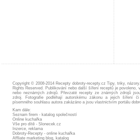
Copyright © 2008-2014
Recepty dobroty-recepty.cz Tipy, triky, názor
Rights Reserved. Publikování nebo další šíření receptů je povoleno, 
nebo neznámých zdrojů. Převzaté
recepty
ze známých zdrojů jsou
zdroj. Fotografie podléhají autorskému zákonu a jejich šíření č
písemného souhlasu autora zakázáno a jsou vlastnictvím portálu
dobr
Kam dále:
Seznam firem - katalog společností
Online kuchařka
Vše pro dítě - Slonecek.cz
Inzerce, reklama
Dobroty-Recepty - online kuchařka
Affliate marketing blog, katalog