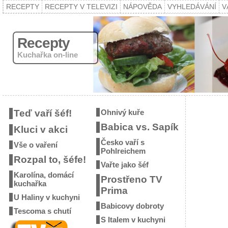
RECEPTY
RECEPTY V TELEVIZI
NÁPOVĚDA
VYHLEDÁVÁNÍ
V
Recepty
Kuchařka on-line
Teď vaří šéf!
Ohnivý kuře
Babica vs. Sapík
Kluci v akci
Česko vaří s
Vše o vaření
Pohlreichem
Rozpal to, šéfe!
Vařte jako šéf
Karolína, domácí
Prostřeno TV
kuchařka
Prima
U Haliny v kuchyni
Babicovy dobroty
Tescoma s chutí
S Italem v kuchyni