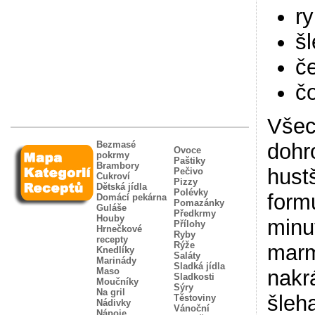
r
š
č
č
Všec
Bezmasé
dohr
Ovoce
pokrmy
Paštiky
Brambory
hust
Pečivo
Cukroví
Pizzy
Dětská jídla
Polévky
formu
Domácí pekárna
Pomazánky
Guláše
Předkrmy
Houby
minu
Přílohy
Hrnečkové
Ryby
recepty
Rýže
marm
Knedlíky
Saláty
Marinády
Sladká jídla
Maso
nakr
Sladkosti
Moučníky
Sýry
Na gril
šleh
Těstoviny
Nádivky
Vánoční
Nápoje