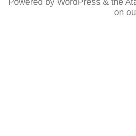
Powered by
WordPress
& the
At
on o