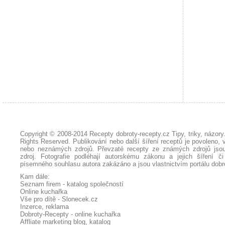
Copyright © 2008-2014
Recepty dobroty-recepty.cz Tipy, triky, názor
Rights Reserved. Publikování nebo další šíření receptů je povoleno, 
nebo neznámých zdrojů. Převzaté
recepty
ze známých zdrojů jsou
zdroj. Fotografie podléhají autorskému zákonu a jejich šíření č
písemného souhlasu autora zakázáno a jsou vlastnictvím portálu
dobr
Kam dále:
Seznam firem - katalog společností
Online kuchařka
Vše pro dítě - Slonecek.cz
Inzerce, reklama
Dobroty-Recepty - online kuchařka
Affliate marketing blog, katalog