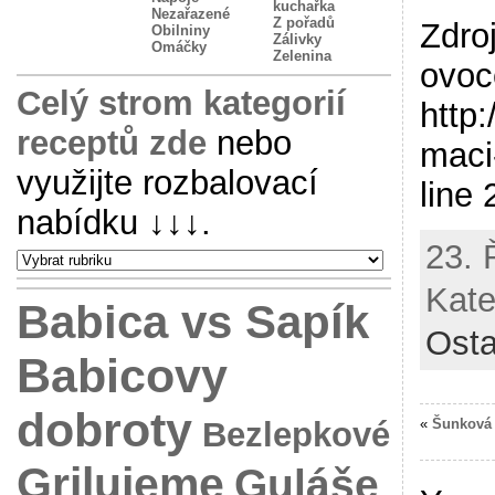
kuchařka
Nezařazené
Z pořadů
Zdro
Obilniny
Zálivky
Omáčky
Zelenina
ovoc
Celý strom kategorií
http
receptů zde
nebo
maci
využijte rozbalovací
line
nabídku
↓↓↓
.
23. 
Kate
Babica vs Sapík
Osta
Babicovy
dobroty
Bezlepkové
«
Šunková 
Grilujeme
Guláše