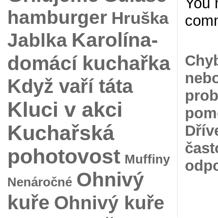
You 
hamburger
Hruška
com
Karolína-
Jablka
domácí kuchařka
Chyb
nebo
Když vaří táta
prob
Kluci v akci
pomo
Kuchařská
Dřív
čast
pohotovost
Muffiny
odpo
Ohnivý
Nenáročné
kuře
Ohnivý kuře