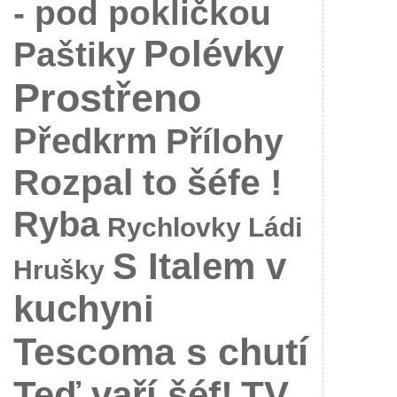
- pod pokličkou
Polévky
Paštiky
Prostřeno
Předkrm
Přílohy
Rozpal to šéfe !
Ryba
Rychlovky Ládi
S Italem v
Hrušky
kuchyni
Tescoma s chutí
Teď vaří šéf!
TV