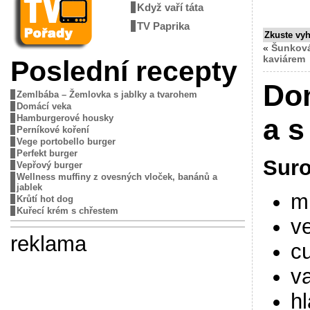
Když vaří táta
TV Paprika
Zkuste vy
«
Šunková
kaviárem
Poslední recepty
Dom
Zemlbába – Žemlovka s jablky a tvarohem
Domácí veka
Hamburgerové housky
a 
Perníkové koření
Vege portobello burger
Perfekt burger
Suro
Vepřový burger
Wellness muffiny z ovesných vloček, banánů a
jablek
ml
Krůtí hot dog
Kuřecí krém s chřestem
ve
reklama
cu
va
h