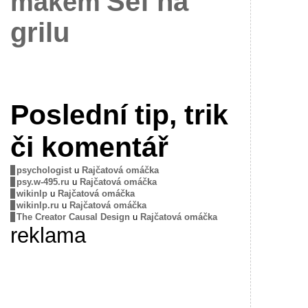
Šéf na
mákem
grilu
Poslední tip, trik
či komentář
psychologist
u
Rajčatová omáčka
psy.w-495.ru
u
Rajčatová omáčka
wikinlp
u
Rajčatová omáčka
wikinlp.ru
u
Rajčatová omáčka
The Creator Causal Design
u
Rajčatová omáčka
reklama