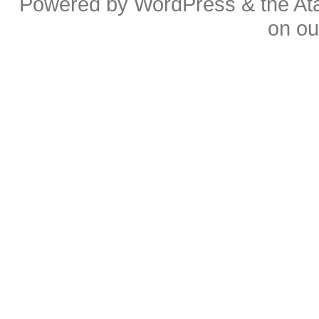
Powered by
WordPress
& the
At
on o