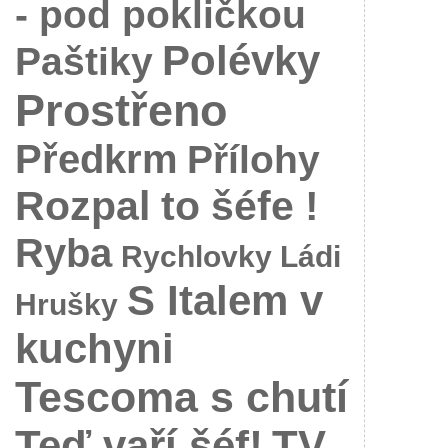
- pod pokličkou
Polévky
Paštiky
Prostřeno
Předkrm
Přílohy
Rozpal to šéfe !
Ryba
Rychlovky Ládi
S Italem v
Hrušky
kuchyni
Tescoma s chutí
Teď vaří šéf!
TV