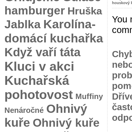
houskový 
hamburger
Hruška
You 
Karolína-
Jablka
com
domácí kuchařka
Když vaří táta
Chyb
Kluci v akci
nebo
prob
Kuchařská
pomo
pohotovost
Dřív
Muffiny
Ohnivý
čast
Nenáročné
odpo
kuře
Ohnivý kuře