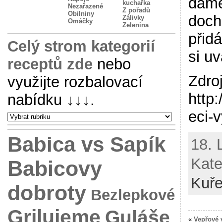
dáme
kuchařka
Nezařazené
Z pořadů
Obilniny
doch
Zálivky
Omáčky
Zelenina
přid
Celý strom kategorií
si u
receptů zde
nebo
Zdro
využijte rozbalovací
http
nabídku
↓↓↓
.
eci-
Babica vs Sapík
18. 
Kate
Babicovy
Kuře
dobroty
Bezlepkové
Grilujeme
Guláše
«
Vepřové 