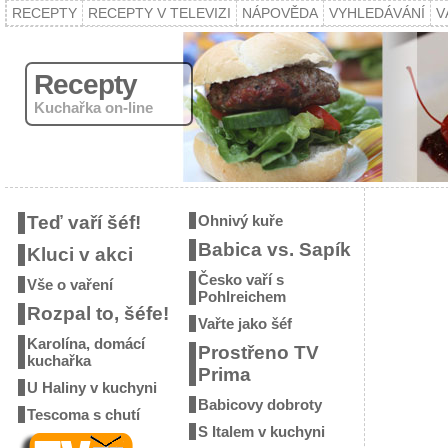
RECEPTY
RECEPTY V TELEVIZI
NÁPOVĚDA
VYHLEDÁVÁNÍ
V
Recepty
Kuchařka on-line
Teď vaří šéf!
Ohnivý kuře
Babica vs. Sapík
Kluci v akci
Česko vaří s
Vše o vaření
Pohlreichem
Rozpal to, šéfe!
Vařte jako šéf
Karolína, domácí
Prostřeno TV
kuchařka
Prima
U Haliny v kuchyni
Babicovy dobroty
Tescoma s chutí
S Italem v kuchyni