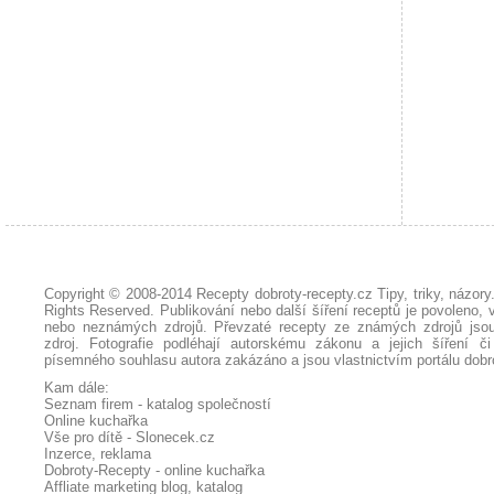
Copyright © 2008-2014
Recepty dobroty-recepty.cz Tipy, triky, názor
Rights Reserved. Publikování nebo další šíření receptů je povoleno, 
nebo neznámých zdrojů. Převzaté
recepty
ze známých zdrojů jsou
zdroj. Fotografie podléhají autorskému zákonu a jejich šíření č
písemného souhlasu autora zakázáno a jsou vlastnictvím portálu
dobr
Kam dále:
Seznam firem - katalog společností
Online kuchařka
Vše pro dítě - Slonecek.cz
Inzerce, reklama
Dobroty-Recepty - online kuchařka
Affliate marketing blog, katalog