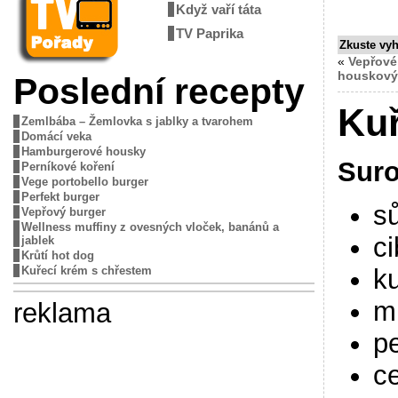
Když vaří táta
TV Paprika
Zkuste vy
«
Vepřové
houskový
Poslední recepty
Kuř
Zemlbába – Žemlovka s jablky a tvarohem
Domácí veka
Hamburgerové housky
Suro
Perníkové koření
Vege portobello burger
Perfekt burger
sů
Vepřový burger
Wellness muffiny z ovesných vloček, banánů a
ci
jablek
Krůtí hot dog
ku
Kuřecí krém s chřestem
m
reklama
pe
ce