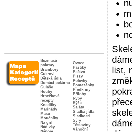
n
m
bo
n
Skel
dáme
Bezmasé
Ovoce
pokrmy
Paštiky
list,
Brambory
Pečivo
Cukroví
Pizzy
změk
Dětská jídla
Polévky
Domácí pekárna
Pomazánky
Guláše
pokr
Předkrmy
Houby
Přílohy
Hrnečkové
Ryby
přec
recepty
Rýže
Knedlíky
Saláty
Marinády
skel
Sladká jídla
Maso
Sladkosti
Moučníky
Sýry
dáme
Na gril
Těstoviny
Nádivky
Vánoční
Nápoje