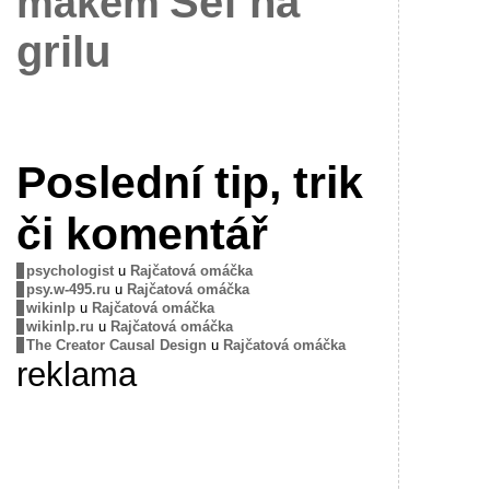
Šéf na
mákem
grilu
Poslední tip, trik
či komentář
psychologist
u
Rajčatová omáčka
psy.w-495.ru
u
Rajčatová omáčka
wikinlp
u
Rajčatová omáčka
wikinlp.ru
u
Rajčatová omáčka
The Creator Causal Design
u
Rajčatová omáčka
reklama