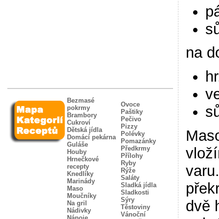
p
sů
na d
h
v
Bezmasé
Ovoce
s
pokrmy
Paštiky
Brambory
Pečivo
Cukroví
Pizzy
Dětská jídla
Maso
Polévky
Domácí pekárna
Pomazánky
Guláše
Předkrmy
vlož
Houby
Přílohy
Hrnečkové
Ryby
varu
recepty
Rýže
Knedlíky
Saláty
Marinády
přek
Sladká jídla
Maso
Sladkosti
Moučníky
Sýry
dvě 
Na gril
Těstoviny
Nádivky
Vánoční
Nápoje