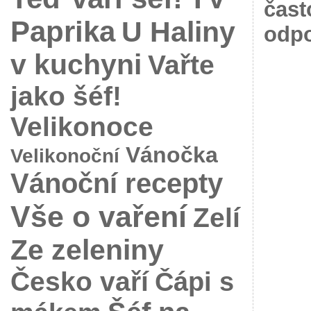
čast
Paprika
U Haliny
odpo
v kuchyni
Vařte
jako šéf!
Velikonoce
Vánočka
Velikonoční
Vánoční recepty
Vše o vaření
Zelí
Ze zeleniny
Česko vaří
Čápi s