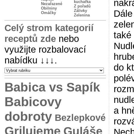
nakr
kuchařka
Nezařazené
Z pořadů
Obilniny
Zálivky
Dále
Omáčky
Zelenina
zele
Celý strom kategorií
také
receptů zde
nebo
Nudl
využijte rozbalovací
hrub
nabídku
↓↓↓
.
do k
polév
Babica vs Sapík
rozm
Babicovy
nudl
a hn
dobroty
Bezlepkové
rozv
Grilujeme
Guláše
Nech