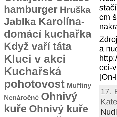
stač
hamburger
Hruška
cm š
Karolína-
Jablka
nakr
domácí kuchařka
Zdro
Když vaří táta
a nu
Kluci v akci
http
eci-
Kuchařská
[On-
pohotovost
Muffiny
17. 
Ohnivý
Nenáročné
Kate
kuře
Ohnivý kuře
Nud