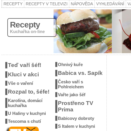
RECEPTY
RECEPTY V TELEVIZI
NÁPOVĚDA
VYHLEDÁVÁNÍ
V
Recepty
Kuchařka on-line
Teď vaří šéf!
Ohnivý kuře
Babica vs. Sapík
Kluci v akci
Česko vaří s
Vše o vaření
Pohlreichem
Rozpal to, šéfe!
Vařte jako šéf
Karolína, domácí
Prostřeno TV
kuchařka
Prima
U Haliny v kuchyni
Babicovy dobroty
Tescoma s chutí
S Italem v kuchyni