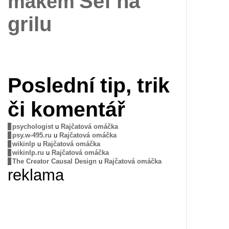
Šéf na
mákem
grilu
Poslední tip, trik
či komentář
psychologist
u
Rajčatová omáčka
psy.w-495.ru
u
Rajčatová omáčka
wikinlp
u
Rajčatová omáčka
wikinlp.ru
u
Rajčatová omáčka
The Creator Causal Design
u
Rajčatová omáčka
reklama