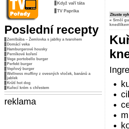
Když vaří táta
TV Paprika
Zkuste vy
«
Srnčí g
knedlíke
Poslední recepty
Kuř
Zemlbába – Žemlovka s jablky a tvarohem
Domácí veka
Hamburgerové housky
kne
Perníkové koření
Vege portobello burger
Perfekt burger
Ingr
Vepřový burger
Wellness muffiny z ovesných vloček, banánů a
jablek
k
Krůtí hot dog
Kuřecí krém s chřestem
ci
reklama
ce
m
k