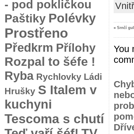
- pod pokličkou
Vnit
Polévky
Paštiky
«
Srnčí gu
Prostřeno
Předkrm
Přílohy
You 
com
Rozpal to šéfe !
Ryba
Rychlovky Ládi
Chyb
S Italem v
Hrušky
nebo
kuchyni
prob
pomo
Tescoma s chutí
Dřív
Teď vaří šéf!
TV