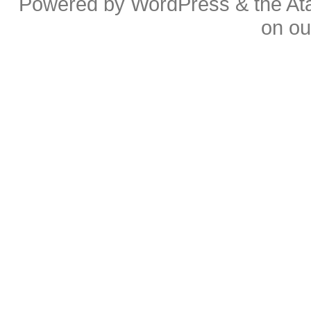
Powered by
WordPress
& the
At
on o