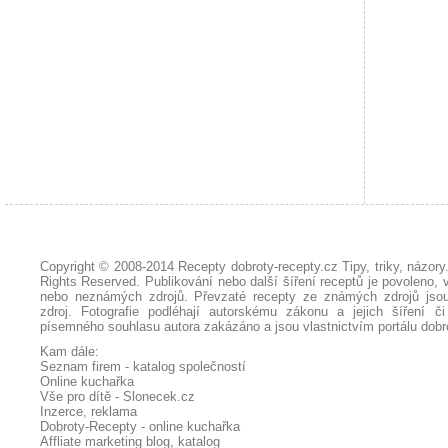
Copyright © 2008-2014
Recepty dobroty-recepty.cz Tipy, triky, názor
Rights Reserved. Publikování nebo další šíření receptů je povoleno, 
nebo neznámých zdrojů. Převzaté
recepty
ze známých zdrojů jsou
zdroj. Fotografie podléhají autorskému zákonu a jejich šíření č
písemného souhlasu autora zakázáno a jsou vlastnictvím portálu
dobr
Kam dále:
Seznam firem - katalog společností
Online kuchařka
Vše pro dítě - Slonecek.cz
Inzerce, reklama
Dobroty-Recepty - online kuchařka
Affliate marketing blog, katalog