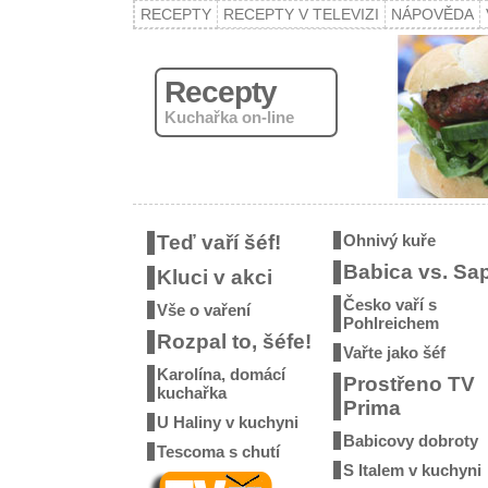
RECEPTY
RECEPTY V TELEVIZI
NÁPOVĚDA
Recepty
Kuchařka on-line
Teď vaří šéf!
Ohnivý kuře
Babica vs. Sa
Kluci v akci
Česko vaří s
Vše o vaření
Pohlreichem
Rozpal to, šéfe!
Vařte jako šéf
Karolína, domácí
Prostřeno TV
kuchařka
Prima
U Haliny v kuchyni
Babicovy dobroty
Tescoma s chutí
S Italem v kuchyni