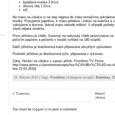
špaldová mouka 3 lžíce
olivový olej 1 lžíce
sůl
Na maso na cibulce si na oleji nejprve do zlata osmažíme pokrájenou
kostky. Posypeme paprikou, k masu přidáme i mrkev na kolečka a c
zakryjeme a dusíme, dokud maso nebude měkké. V případě potřeby p
zbyla nějaká omáčka.
První přílohou je chléb. Suroviny na nekynutý chléb promícháme ve
pečicím papírem a pečeme v troubě vyhřáté na 180 stupňů.
Další přílohou je bramborová kaše připravená obvyklým způsobem.
Poslední přílohou je dlouhozrnná rýže, připravená v rýžovaru.
Zdroj: Hovězí na cibulce s variací příloh; Prostřeno TV Prima
http://www.iprima.cz/prostrenorecepty/hov%C4%9Bz%C3%AD-na
line 23.03.2016]
23. Březen 2016 | Tags:
Prostřeno
| Kategorie receptů:
Brambory
,
C
«
Tiramisu
Hlavní
strana
You must be
logged in
to post a comment.