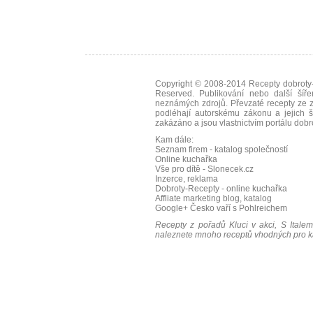
Copyright © 2008-2014
Recepty dobroty-
Reserved. Publikování nebo další šíře
neznámých zdrojů. Převzaté
recepty
ze z
podléhají autorskému zákonu a jejich š
zakázáno a jsou vlastnictvím portálu
dobr
Kam dále:
Seznam firem - katalog společností
Online kuchařka
Vše pro dítě - Slonecek.cz
Inzerce, reklama
Dobroty-Recepty - online kuchařka
Affliate marketing blog, katalog
Google+
Česko vaří s Pohlreichem
Recepty z pořadů Kluci v akci, S Italem
naleznete mnoho receptů vhodných pro ka