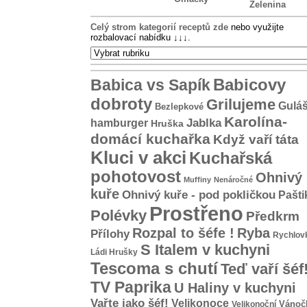
Zelenina
Celý strom kategorií receptů zde
nebo využijte
rozbalovací nabídku
↓↓↓
.
Babicovy
Babica vs Sapík
dobroty
Grilujeme
Gulá
Bezlepkové
Karolína-
hamburger
Jablka
Hruška
domácí kuchařka
Když vaří táta
Kluci v akci
Kuchařská
pohotovost
Ohnivý
Muffiny
Nenáročné
kuře
Ohnivý kuře - pod pokličkou
Pašti
Prostřeno
Polévky
Předkrm
Rozpal to šéfe !
Ryba
Přílohy
Rychlov
S Italem v kuchyni
Ládi Hrušky
Tescoma s chutí
Teď vaří šéf
TV Paprika
U Haliny v kuchyni
Vařte jako šéf!
Velikonoce
Vánoč
Velikonoční