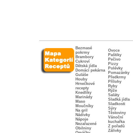
Bezmasé
Ovoce
pokrmy
Paštiky
Brambory
Pečivo
Cukroví
Pizzy
Dětská jídla
Polévky
Domácí pekárna
Pomazánky
Guláše
Předkrmy
Houby
Přílohy
Hrnečkové
Ryby
recepty
Rýže
Knedlíky
Saláty
Marinády
Sladká jídla
Maso
Sladkosti
Moučníky
Sýry
Na gril
Těstoviny
Nádivky
Vánoční
Nápoje
kuchařka
Nezařazené
Z pořadů
Obilniny
Zálivky
Omáčky