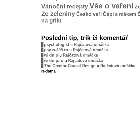
Vše o vaření
Vánoční recepty
Ze
Ze zeleniny
Česko vaří
Čápi s mákem
na grilu
Poslední tip, trik či komentář
psychologist
u
Rajčatová omáčka
psy.w-495.ru
u
Rajčatová omáčka
wikinlp
u
Rajčatová omáčka
wikinlp.ru
u
Rajčatová omáčka
The Creator Causal Design
u
Rajčatová omáčka
reklama