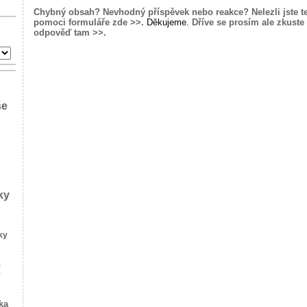
Chybný obsah? Nevhodný příspěvek nebo reakce? Nelezli jste t
pomoci formuláře zde >>.
Děkujeme.
Dříve se prosím ale zkuste 
odpověď tam >>.
še
ky
ky
!
ka