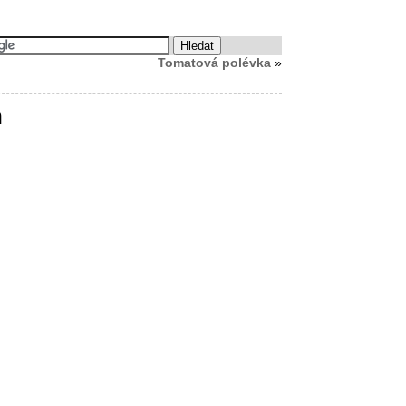
Tomatová polévka
»
h