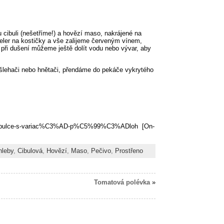
 cibuli (nešetříme!) a hovězí maso, nakrájené na
eler na kostičky a vše zalijeme červeným vínem,
ři dušení můžeme ještě dolít vodu nebo vývar, aby
 šlehači nebo hnětači, přendáme do pekáče vykrytého
-cibulce-s-variac%C3%AD-p%C5%99%C3%ADloh [On-
hleby
,
Cibulová
,
Hovězí
,
Maso
,
Pečivo
,
Prostřeno
Tomatová polévka
»