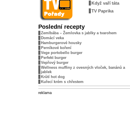
Když vaří táta
TV Paprika
Poslední recepty
Zemlbába – Žemlovka s jablky a tvarohem
Domácí veka
Hamburgerové housky
Perníkové koření
Vege portobello burger
Perfekt burger
Vepřový burger
Wellness muffiny z ovesných vloček, banánů a
jablek
Krůtí hot dog
Kuřecí krém s chřestem
reklama