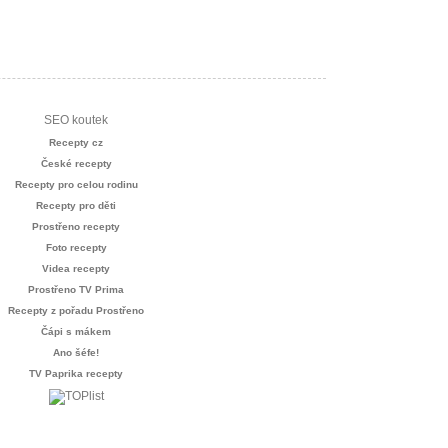
SEO koutek
Recepty cz
České recepty
Recepty pro celou rodinu
Recepty pro děti
Prostřeno recepty
Foto recepty
Videa recepty
Prostřeno TV Prima
Recepty z pořadu Prostřeno
Čápi s mákem
Ano šéfe!
TV Paprika recepty