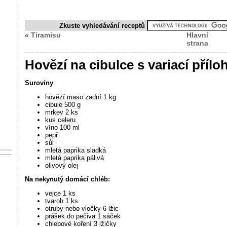
Zkuste vyhledávání receptů
«
Tiramisu
Hlavní
strana
Hovězí na cibulce s variací přílo
Suroviny
hovězí maso zadní 1 kg
cibule 500 g
mrkev 2 ks
kus celeru
víno 100 ml
pepř
sůl
mletá paprika sladká
mletá paprika pálivá
olivový olej
Na nekynutý domácí chléb:
vejce 1 ks
tvaroh 1 ks
otruby nebo vločky 6 lžic
prášek do pečiva 1 sáček
chlebové koření 3 lžičky