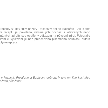
recepty.cz Tipy, triky, názory. Recepty v online kuchařce.
- All Rights
ní receptů je povoleno, většina jich pochází z otevřených nebo
námých zdrojů jsou opatřeny odkazem na původní zdroj. Fotografie
íření či využívání je bez předchozího písemného souhlasu autora
oty-recepty.cz
.
 v kuchyni, Prostřeno a Babicovy dobroty. V této on line kuchařce
ždou příležitost.