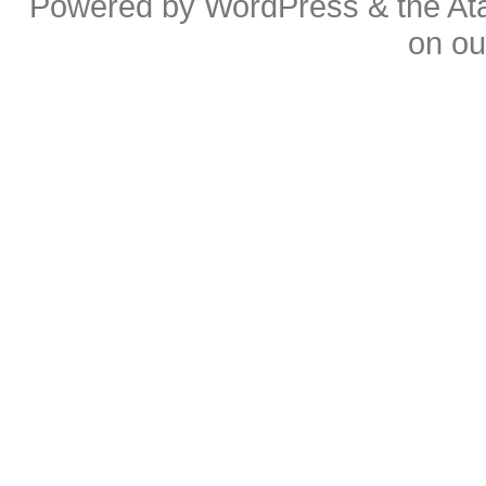
Powered by
WordPress
& the
At
on o