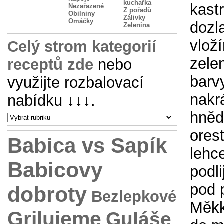
kuchařka
kast
Nezařazené
Z pořadů
Obilniny
Zálivky
Omáčky
dozl
Zelenina
vlož
Celý strom kategorií
zele
receptů zde
nebo
barv
využijte rozbalovací
nakr
nabídku
↓↓↓
.
hněd
ores
Babica vs Sapík
lehce
Babicovy
podl
pod 
dobroty
Bezlepkové
Měkk
Grilujeme
Guláše