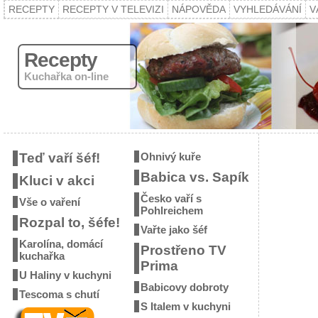
RECEPTY
RECEPTY V TELEVIZI
NÁPOVĚDA
VYHLEDÁVÁNÍ
V
Recepty
Kuchařka on-line
Teď vaří šéf!
Ohnivý kuře
Babica vs. Sapík
Kluci v akci
Česko vaří s
Vše o vaření
Pohlreichem
Rozpal to, šéfe!
Vařte jako šéf
Karolína, domácí
Prostřeno TV
kuchařka
Prima
U Haliny v kuchyni
Babicovy dobroty
Tescoma s chutí
S Italem v kuchyni