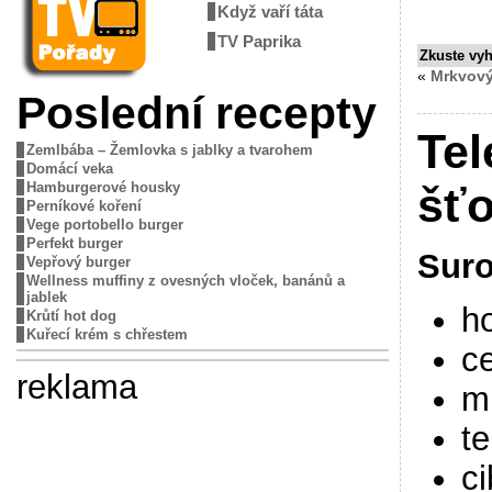
Když vaří táta
TV Paprika
Zkuste vy
«
Mrkvový
Poslední recepty
Tel
Zemlbába – Žemlovka s jablky a tvarohem
Domácí veka
Hamburgerové housky
šť
Perníkové koření
Vege portobello burger
Perfekt burger
Suro
Vepřový burger
Wellness muffiny z ovesných vloček, banánů a
jablek
h
Krůtí hot dog
Kuřecí krém s chřestem
ce
reklama
m
te
ci