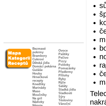
sů
š
k
če
ml
bo
Bezmasé
Ovoce
pokrmy
Paštiky
no
Brambory
Pečivo
Cukroví
Pizzy
ra
Dětská jídla
Polévky
Domácí pekárna
Pomazánky
Guláše
č
Předkrmy
Houby
Přílohy
Hrnečkové
Ryby
m
recepty
Rýže
Knedlíky
Saláty
Marinády
Sladká jídla
Maso
Tele
Sladkosti
Moučníky
Sýry
Na gril
nakr
Těstoviny
Nádivky
Vánoční
Nápoje