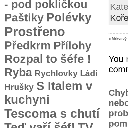
- pod pokličkou
Kate
Polévky
Paštiky
Koř
Prostřeno
«
Mrkvový 
Předkrm
Přílohy
Rozpal to šéfe !
You 
com
Ryba
Rychlovky Ládi
S Italem v
Hrušky
Chyb
kuchyni
nebo
Tescoma s chutí
prob
pomo
Teď vaří šéf!
TV