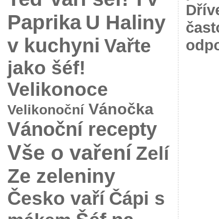
Dřív
Paprika
U Haliny
čast
v kuchyni
Vařte
odpo
jako šéf!
Velikonoce
Vánočka
Velikonoční
Vánoční recepty
Vše o vaření
Zelí
Ze zeleniny
Česko vaří
Čápi s