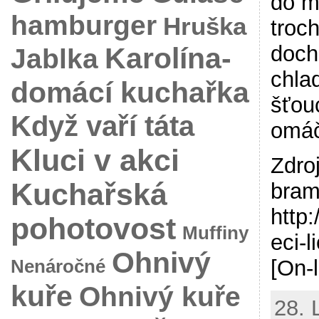
do m
hamburger
Hruška
troc
Karolína-
doch
Jablka
chla
domácí kuchařka
šťou
Když vaří táta
omáč
Kluci v akci
Zdro
Kuchařská
bram
http:
pohotovost
Muffiny
eci-
Ohnivý
[On-
Nenáročné
kuře
Ohnivý kuře
28. 