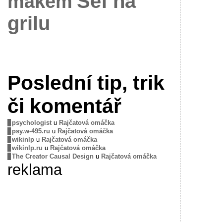
Šéf na
mákem
grilu
Poslední tip, trik
či komentář
psychologist
u
Rajčatová omáčka
psy.w-495.ru
u
Rajčatová omáčka
wikinlp
u
Rajčatová omáčka
wikinlp.ru
u
Rajčatová omáčka
The Creator Causal Design
u
Rajčatová omáčka
reklama