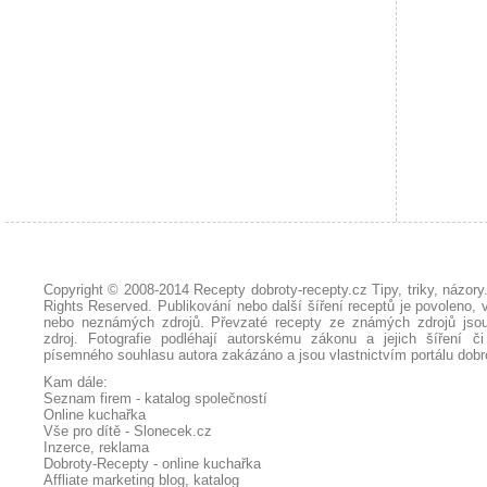
Copyright © 2008-2014
Recepty dobroty-recepty.cz Tipy, triky, názor
Rights Reserved. Publikování nebo další šíření receptů je povoleno, 
nebo neznámých zdrojů. Převzaté
recepty
ze známých zdrojů jsou
zdroj. Fotografie podléhají autorskému zákonu a jejich šíření č
písemného souhlasu autora zakázáno a jsou vlastnictvím portálu
dobr
Kam dále:
Seznam firem - katalog společností
Online kuchařka
Vše pro dítě - Slonecek.cz
Inzerce, reklama
Dobroty-Recepty - online kuchařka
Affliate marketing blog, katalog