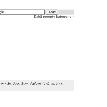
Další recepty kategorie »
ivý kuře
,
Specialitky
,
Vepřové
|
Vlož tip, trik či