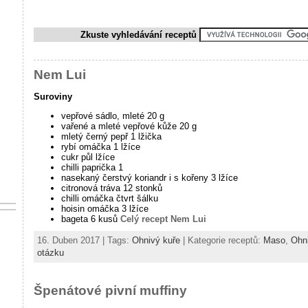
Zkuste vyhledávání receptů
Nem Lui
Suroviny
vepřové sádlo, mleté 20 g
vařené a mleté vepřové kůže 20 g
mletý černý pepř 1 lžička
rybí omáčka 1 lžíce
cukr půl lžíce
chilli paprička 1
nasekaný čerstvý koriandr i s kořeny 3 lžíce
citronová tráva 12 stonků
chilli omáčka čtvrt šálku
hoisin omáčka 3 lžíce
bageta 6 kusů
Celý recept Nem Lui
16. Duben 2017 | Tags:
Ohnivý kuře
| Kategorie receptů:
Maso
,
Ohn
otázku
Špenátové pivní muffiny