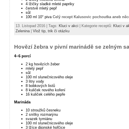
4 lžičky sladké mleté papriky
čerstvě mletý pepř
sůl
100 ml 10° piva
Celý recept Kalusovic pochoutka aneb něc
13. Listopad 2016 | Tags:
Kluci v akci
| Kategorie receptů:
Kluci v a
Zelenina
|
Vlož tip, trik či otázku
Hovězí žebra v pivní marinádě se zelným s
4−6 porcí
2 kg hovězích žeber
mletý pepř
sůl
100 ml slunečnicového oleje
3 litry vody
8 bobkových listů
8 kuliček nového koření
16 kuliček celého pepře
Marináda
10 stroužků česneku
2 snítky rozmarýnu
svazek tymiánu
100 ml slunečnicového oleje
3 lžíce dijonské hořčice