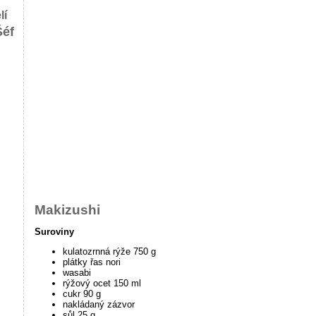
lí
Šéf
Makizushi
Suroviny
kulatozrnná rýže 750 g
plátky řas nori
wasabi
rýžový ocet 150 ml
cukr 90 g
nakládaný zázvor
sůl 25 g