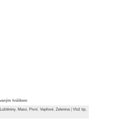
lávaným hráškem
Luštěniny
,
Maso
,
Pivní
,
Vepřové
,
Zelenina
|
Vlož tip,