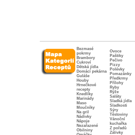
Bezmasé
Ovoce
pokrmy
Paštiky
Brambory
Pečivo
Cukroví
Pizzy
Dětská jídla
Polévky
Domácí pekárna
Pomazánky
Guláše
Předkrmy
Houby
Přílohy
Hrnečkové
Ryby
recepty
Rýže
Knedlíky
Saláty
Marinády
Sladká jídla
Maso
Sladkosti
Moučníky
Sýry
Na gril
Těstoviny
Nádivky
Vánoční
Nápoje
kuchařka
Nezařazené
Z pořadů
Obilniny
Zálivky
Omáčky