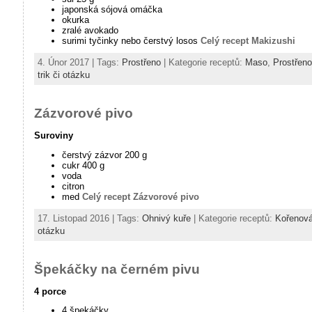
japonská sójová omáčka
okurka
zralé avokado
surimi tyčinky nebo čerstvý losos
Celý recept Makizushi
4. Únor 2017 | Tags:
Prostřeno
| Kategorie receptů:
Maso
,
Prostřeno
trik či otázku
Zázvorové pivo
Suroviny
čerstvý zázvor 200 g
cukr 400 g
voda
citron
med
Celý recept Zázvorové pivo
17. Listopad 2016 | Tags:
Ohnivý kuře
| Kategorie receptů:
Kořenov
otázku
Špekáčky na černém pivu
4 porce
4 špekáčky