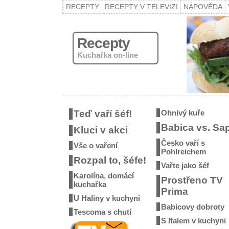
RECEPTY
RECEPTY V TELEVIZI
NÁPOVĚDA
Recepty
Kuchařka on-line
Teď vaří šéf!
Ohnivý kuře
Babica vs. Sa
Kluci v akci
Česko vaří s
Vše o vaření
Pohlreichem
Rozpal to, šéfe!
Vařte jako šéf
Karolína, domácí
Prostřeno TV
kuchařka
Prima
U Haliny v kuchyni
Babicovy dobroty
Tescoma s chutí
S Italem v kuchyni